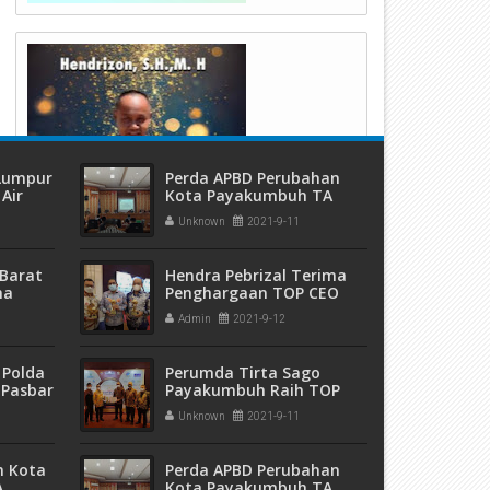
 Lumpur
Perda APBD Perubahan
Air
Kota Payakumbuh TA
ang
2021 Disahkan
Unknown
2021-9-11
Barat
Hendra Pebrizal Terima
ma
Penghargaan TOP CEO
 dan
BUMD AWARDS 2021
Admin
2021-9-12
eremas
 Polda
Perumda Tirta Sago
 Pasbar
Payakumbuh Raih TOP
an
BUMD Award 2021
Unknown
2021-9-11
t Ganja
sita
m Kota
Perda APBD Perubahan
A
Kota Payakumbuh TA