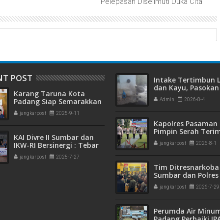
Pelepasan Diselimuti Duka Cita
NT POST
Intake Tertimbun
dan Kayu, Pasokan 
Karang Taruna Kota
Bersih di Kota Pad
Padang Siap Semarakkan
Admin
2026-8-4
Terganggu
HUT ke-65 : Dari
jangkarpost
2025-9-11
Lapangan Hijau hingga
Kapolres Pasaman 
Malam Kebersamaan
Pimpin Serah Teri
KAI Divre II Sumbar dan
Jabatan PJU Polres
IKW-RI Bersinergi : Tebar
jangkarpost
2026-8-1
Kapolsek Sungai B
Kepedulian Sosial Untuk
jangkarpost
2025-7-27
Panti Asuhan
Tim Ditresnarkoba
Sumbar dan Polres
Gagalkan Peredar
jangkarpost
2026-7-29
Narkotika, 30 Pake
Kering Siap Edar Di
Perumda Air Minu
Padang Perbaiki IP