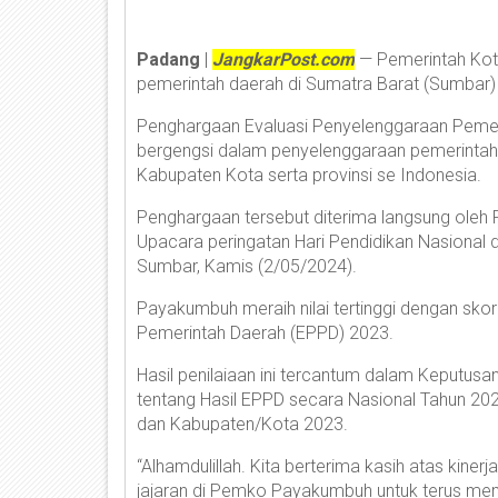
Padang
|
JangkarPost.com
— Pemerintah Kota
pemerintah daerah di Sumatra Barat (Sumbar) 
Penghargaan Evaluasi Penyelenggaraan Peme
bergengsi dalam penyelenggaraan pemerintah
Kabupaten Kota serta provinsi se Indonesia.
Penghargaan tersebut diterima langsung oleh
Upacara peringatan Hari Pendidikan Nasional 
Sumbar, Kamis (2/05/2024).
Payakumbuh meraih nilai tertinggi dengan sko
Pemerintah Daerah (EPPD) 2023.
Hasil penilaiaan ini tercantum dalam Keputu
tentang Hasil EPPD secara Nasional Tahun 2
dan Kabupaten/Kota 2023.
“Alhamdulillah. Kita berterima kasih atas kin
jajaran di Pemko Payakumbuh untuk terus me