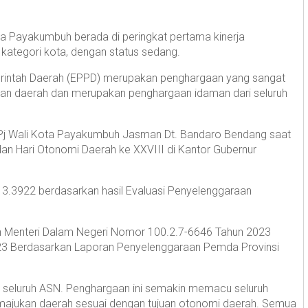
 Payakumbuh berada di peringkat pertama kinerja
kategori kota, dengan status sedang.
rintah Daerah (EPPD) merupakan penghargaan yang sangat
an daerah dan merupakan penghargaan idaman dari seluruh
 Pj Wali Kota Payakumbuh Jasman Dt. Bandaro Bendang saat
dan Hari Otonomi Daerah ke XXVIII di Kantor Gubernur
r 3.3922 berdasarkan hasil Evaluasi Penyelenggaraan
san Menteri Dalam Negeri Nomor 100.2.7-6646 Tahun 2023
023 Berdasarkan Laporan Penyelenggaraan Pemda Provinsi
erja seluruh ASN. Penghargaan ini semakin memacu seluruh
majukan daerah sesuai dengan tujuan otonomi daerah. Semua