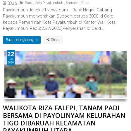
00.46
Baru
,
Kota Payakumbuh
,
Sumatera Barat
Payakumbuh,Jangkar1News.com--- Bank Nagari Cabang
Payakumbuh menyerahkan Support berupa 3000 Id Card
kepada Pemerintah Kota Payakumbuh di Kantor Wali Kota
Payakumbuh, Rabu(22/7/2020)Penyerahan Id Card...
Baca selengkapnya »
22
Jul
2020
WALIKOTA RIZA FALEPI, TANAM PADI
BERSAMA DI PAYOLINYAM KELURAHAN
TIGO DIBARUAH KECAMATAN
PAYAKUMBUH UTARA