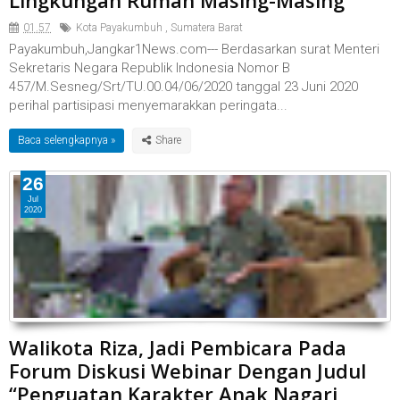
Lingkungan Rumah Masing-Masing
01.57
Kota Payakumbuh
,
Sumatera Barat
Payakumbuh,Jangkar1News.com--- Berdasarkan surat Menteri
Sekretaris Negara Republik Indonesia Nomor B
457/M.Sesneg/Srt/TU.00.04/06/2020 tanggal 23 Juni 2020
perihal partisipasi menyemarakkan peringata...
Baca selengkapnya »
26
Jul
2020
Walikota Riza, Jadi Pembicara Pada
Forum Diskusi Webinar Dengan Judul
“Penguatan Karakter Anak Nagari