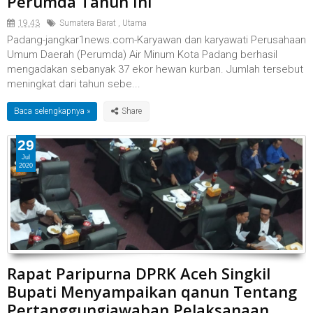
Perumda Tahun Ini
19.43
Sumatera Barat
,
Utama
Padang-jangkar1news.com-Karyawan dan karyawati Perusahaan
Umum Daerah (Perumda) Air Minum Kota Padang berhasil
mengadakan sebanyak 37 ekor hewan kurban. Jumlah tersebut
meningkat dari tahun sebe...
Baca selengkapnya »
29
Jul
2020
Rapat Paripurna DPRK Aceh Singkil
Bupati Menyampaikan qanun Tentang
Pertanggungjawaban Pelaksanaan