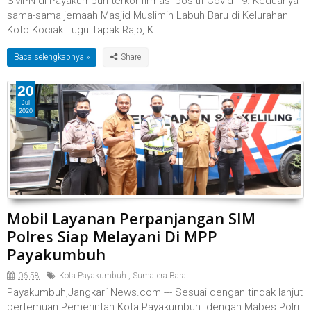
SMPN di Payakumbuh terkonfirmasi positif Covid-19. Keduanya
sama-sama jemaah Masjid Muslimin Labuh Baru di Kelurahan
Koto Kociak Tugu Tapak Rajo, K...
Baca selengkapnya »
20
Jul
2020
Mobil Layanan Perpanjangan SIM
Polres Siap Melayani Di MPP
Payakumbuh
06.58
Kota Payakumbuh
,
Sumatera Barat
Payakumbuh,Jangkar1News.com --- Sesuai dengan tindak lanjut
pertemuan Pemerintah Kota Payakumbuh dengan Mabes Polri