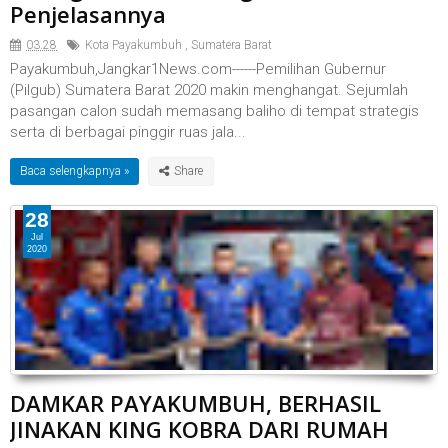
Penjelasannya
03.28
Kota Payakumbuh
,
Sumatera Barat
Payakumbuh,Jangkar1News.com------Pemilihan Gubernur
(Pilgub) Sumatera Barat 2020 makin menghangat. Sejumlah
pasangan calon sudah memasang baliho di tempat strategis
serta di berbagai pinggir ruas jala...
Baca selengkapnya »
28
Jul
2020
DAMKAR PAYAKUMBUH, BERHASIL
JINAKAN KING KOBRA DARI RUMAH