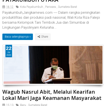
18.12
Kota Payakumbuh
,
Pariwara
,
Sumatera Barat
Payakumbuh,Jangkarnews.com ---- Dalam rangka peningkatan
produktifitas dan produksi padi nasional, Wali Kota Riza Falepi
bersama Kelompok Tani Tembok Jua dan Simumbai di
Lingkungan Payolinyam Keluraha...
Baca selengkapnya »
22
Jul
2020
Wagub Nasrul Abit, Melalui Kearifan
Lokal Mari Jaga Keamanan Masyarakat
15.13
Baru
,
Sumatera Barat