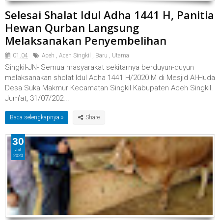
Selesai Shalat Idul Adha 1441 H, Panitia
Hewan Qurban Langsung
Melaksanakan Penyembelihan
01.04
Aceh
,
Aceh Singkil
,
Baru
,
Utama
Singkil-JN- Semua masyarakat sekitarnya berduyun-duyun
melaksanakan sholat Idul Adha 1441 H/2020 M di Mesjid Al-Huda
Desa Suka Makmur Kecamatan Singkil Kabupaten Aceh Singkil.
Jum’at, 31/07/202...
Baca selengkapnya »
30
Jul
2020