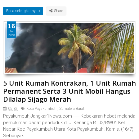
Baca selengkapnya »
16
Jul
2020
5 Unit Rumah Kontrakan, 1 Unit Rumah
Permanent Serta 3 Unit Mobil Hangus
Dilalap Sijago Merah
05.32
Kota Payakumbuh
,
Sumatera Barat
Payakumbuh,Jangkar1News.com------ Kebakaran hebat melanda
pemukiman padat penduduk di Jl.Kenanga RT02/RW04 Kel
Napar Kec Payakumbuh Utara Kota Payakumbuh. Kamis, (16/7).
Sebanyak ...