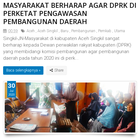
MASYARAKAT BERHARAP AGAR DPRK DI
PERKETAT PENGAWASAN
PEMBANGUNAN DAERAH
00.59
Aceh
,
Aceh Singkil
,
Baru
,
Pembangunan
,
Pemkab
,
Utama
Singkil-JN-Masyarakat di kabupaten Aceh Singkil sangat
berharap kepada Dewan perwakilan rakyat kabupaten (DPRK)
yang membidangi komisi pembangunan agar pembangunan
daerah pada tahun 2020 ini di perk...
Baca selengkapnya »
30
Jul
2020