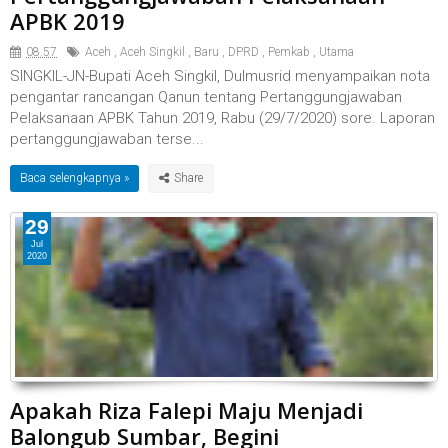
APBK 2019
08.57
Aceh
,
Aceh Singkil
,
Baru
,
DPRD
,
Pemkab
,
Utama
SINGKIL-JN-Bupati Aceh Singkil, Dulmusrid menyampaikan nota
pengantar rancangan Qanun tentang Pertanggungjawaban
Pelaksanaan APBK Tahun 2019, Rabu (29/7/2020) sore. Laporan
pertanggungjawaban terse...
Baca selengkapnya »
29
Jul
2020
Apakah Riza Falepi Maju Menjadi
Balongub Sumbar, Begini