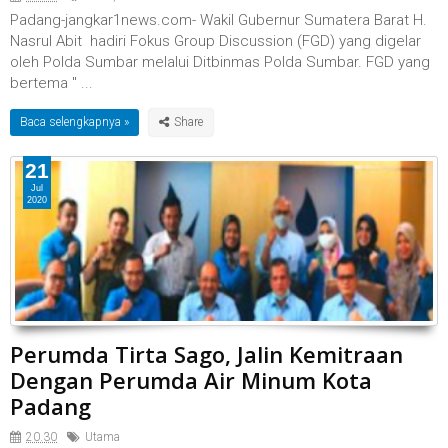
Padang-jangkar1news.com- Wakil Gubernur Sumatera Barat H.
Nasrul Abit hadiri Fokus Group Discussion (FGD) yang digelar
oleh Polda Sumbar melalui Ditbinmas Polda Sumbar. FGD yang
bertema '' ...
Baca selengkapnya »
21
Jul
2020
Perumda Tirta Sago, Jalin Kemitraan
Dengan Perumda Air Minum Kota
Padang
20.30
Utama