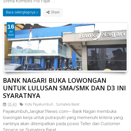
Srena Kombes Pol Fajar ...
Baca selengkapnya »
16
Jul
2020
BANK NAGARI BUKA LOWONGAN
UNTUK LULUSAN SMA/SMK DAN D3 INI
SYARATNYA
05.40
Kota Payakumbuh
,
Sumatera Barat
Payakumbuh,Jangkar1News.com--- Bank Nagari membuka
lowongan kerja untuk putra-putri yang memenuhi kriteria yang
nantinya akan ditempatkan pada posisi Teller dan Customer
Service se Sumatera Barat....