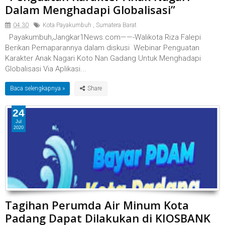
Dalam Menghadapi Globalisasi”
04.30
Kota Payakumbuh
,
Sumatera Barat
Payakumbuh,Jangkar1News.com——-Walikota Riza Falepi
Berikan Pemaparannya dalam diskusi Webinar Penguatan
Karakter Anak Nagari Koto Nan Gadang Untuk Menghadapi
Globalisasi Via Aplikasi...
Baca selengkapnya »
24
Jul
2020
Tagihan Perumda Air Minum Kota
Padang Dapat Dilakukan di KIOSBANK