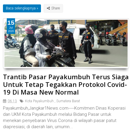
Baca selengkapnya »
15
Jul
2020
Trantib Pasar Payakumbuh Terus Siaga
Untuk Tetap Tegakkan Protokol Covid-
19 Di Masa New Normal
06.13
Kota Payakumbuh
,
Sumatera Barat
Payakumbuh,Jangkar1News.com-----Komitmen Dinas Koperasi
dan UKM Kota Payakumbuh melalui Bidang Pasar untuk
menekan penyebaran Virus Corona di wilayah pasar patut
diapresiasi, di daerah lain, umumn...