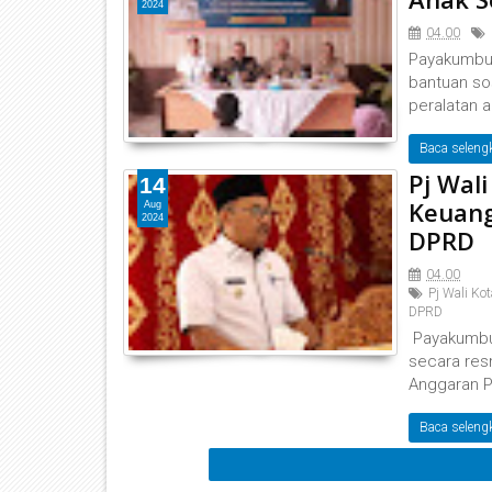
2024
04.00
Payakumbuh
bantuan so
peralatan a
Baca seleng
Pj Wal
14
Keuang
Aug
2024
DPRD
04.00
Pj Wali K
DPRD
Payakumbuh
secara re
Anggaran P
Baca seleng