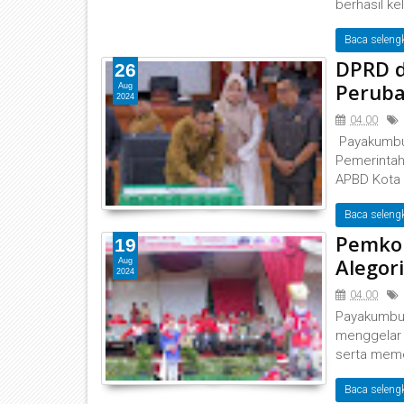
berhasil k
Baca seleng
DPRD 
26
Perub
Aug
2024
04.00
Payakumbu
Pemerintah
APBD Kota 
Baca seleng
Pemko 
19
Alegor
Aug
2024
04.00
Payakumbuh
menggelar 
serta meme
Baca seleng