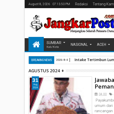
Redaksi
Tentang Kam
August 8, 2026
07:13:51 PM
SUMBAR
NASIONAL
ACEH
Kab/Kota
Intake Tertimbun Lum
BREAKING NEWS
2026-8-4
AGUSTUS 2024
Jawaba
31
Peman
Aug
2024
04.00
Payakumbu
umum dari 
rancangan 