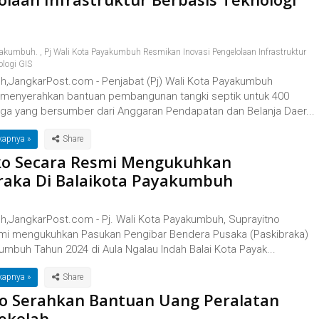
yakumbuh.
,
Pj Wali Kota Payakumbuh Resmikan Inovasi Pengelolaan Infrastruktur
ologi GIS
,JangkarPost.com - Penjabat (Pj) Wali Kota Payakumbuh
 menyerahkan bantuan pembangunan tangki septik untuk 400
ga yang bersumber dari Anggaran Pendapatan dan Belanja Daer...
kapnya »
ko Secara Resmi Mengukuhkan
raka Di Balaikota Payakumbuh
,JangkarPost.com - Pj. Wali Kota Payakumbuh, Suprayitno
mi mengukuhkan Pasukan Pengibar Bendera Pusaka (Paskibraka)
umbuh Tahun 2024 di Aula Ngalau Indah Balai Kota Payak...
kapnya »
o Serahkan Bantuan Uang Peralatan
ekolah