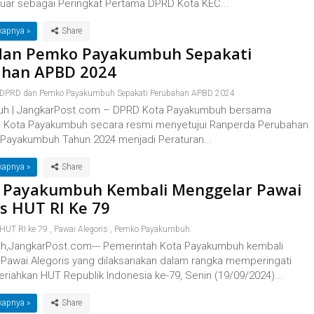
eluar sebagai Peringkat Pertama DPRD Kota KEC...
kapnya »
dan Pemko Payakumbuh Sepakati
ahan APBD 2024
DPRD dan Pemko Payakumbuh Sepakati Perubahan APBD 2024
h | JangkarPost.com – DPRD Kota Payakumbuh bersama
 Kota Payakumbuh secara resmi menyetujui Ranperda Perubahan
Payakumbuh Tahun 2024 menjadi Peraturan...
kapnya »
Payakumbuh Kembali Menggelar Pawai
is HUT RI Ke 79
HUT RI ke 79
,
Pawai Alegoris
,
Pemko Payakumbuh.
,JangkarPost.com--- Pemerintah Kota Payakumbuh kembali
Pawai Alegoris yang dilaksanakan dalam rangka memperingati
riahkan HUT Republik Indonesia ke-79, Senin (19/09/2024)...
kapnya »