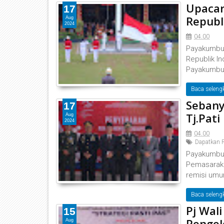
Upacar
17
Republ
Aug
2024
04.00
Payakumbuh
Republik In
Payakumbuh
Baca seleng
Sebany
17
Tj.Pat
Aug
2024
04.00
Dapatkan R
Payakumbuh
Pemasaraka
remisi umu
Baca seleng
Pj Wal
15
Pengel
Aug