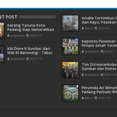
NT POST
Intake Tertimbun
dan Kayu, Pasokan 
Karang Taruna Kota
Bersih di Kota Pad
Padang Siap Semarakkan
Admin
2026-8-4
Terganggu
HUT ke-65 : Dari
jangkarpost
2025-9-11
Lapangan Hijau hingga
Kapolres Pasaman 
Malam Kebersamaan
Pimpin Serah Teri
KAI Divre II Sumbar dan
Jabatan PJU Polres
IKW-RI Bersinergi : Tebar
jangkarpost
2026-8-1
Kapolsek Sungai B
Kepedulian Sosial Untuk
jangkarpost
2025-7-27
Panti Asuhan
Tim Ditresnarkoba
Sumbar dan Polres
Gagalkan Peredar
jangkarpost
2026-7-29
Narkotika, 30 Pake
Kering Siap Edar Di
Perumda Air Minu
Padang Perbaiki IP
Gunung Pangilun, 2
Admin
2026-7-24
Pelanggan Terdam
Penyesuaian