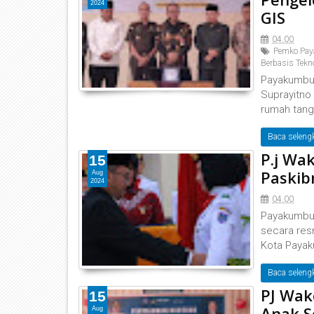
2024
GIS
04.00
Pemko Pa
Berbasis Tekn
Payakumbuh
Suprayitno
rumah tang
Baca seleng
P.j Wa
15
Paskib
Aug
2024
04.00
Payakumbuh
secara res
Kota Payak
Baca seleng
PJ Wak
15
Anak S
Aug