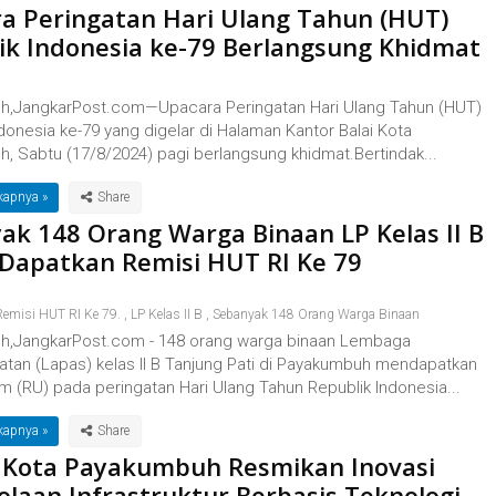
a Peringatan Hari Ulang Tahun (HUT)
ik Indonesia ke-79 Berlangsung Khidmat
,JangkarPost.com—Upacara Peringatan Hari Ulang Tahun (HUT)
donesia ke-79 yang digelar di Halaman Kantor Balai Kota
, Sabtu (17/8/2024) pagi berlangsung khidmat.Bertindak...
kapnya »
ak 148 Orang Warga Binaan LP Kelas II B
i Dapatkan Remisi HUT RI Ke 79
emisi HUT RI Ke 79.
,
LP Kelas II B
,
Sebanyak 148 Orang Warga Binaan
,JangkarPost.com - 148 orang warga binaan Lembaga
tan (Lapas) kelas II B Tanjung Pati di Payakumbuh mendapatkan
m (RU) pada peringatan Hari Ulang Tahun Republik Indonesia...
kapnya »
i Kota Payakumbuh Resmikan Inovasi
olaan Infrastruktur Berbasis Teknologi