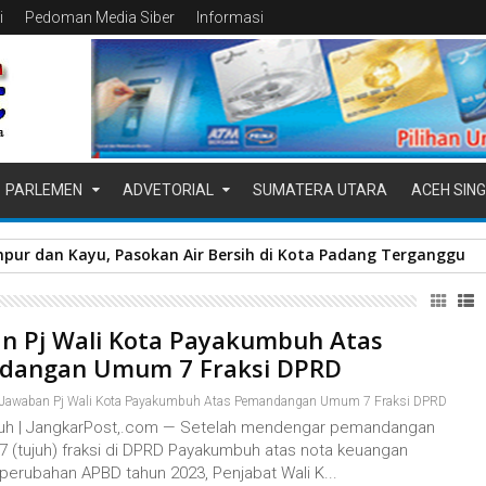
i
Pedoman Media Siber
Informasi
PARLEMEN
ADVETORIAL
SUMATERA UTARA
ACEH SING
pur dan Kayu, Pasokan Air Bersih di Kota Padang Terganggu
n Pj Wali Kota Payakumbuh Atas
dangan Umum 7 Fraksi DPRD
Jawaban Pj Wali Kota Payakumbuh Atas Pemandangan Umum 7 Fraksi DPRD
h | JangkarPost,.com — Setelah mendengar pemandangan
7 (tujuh) fraksi di DPRD Payakumbuh atas nota keuangan
perubahan APBD tahun 2023, Penjabat Wali K...