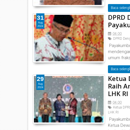
Baca seleng
DPRD D
31
Payak
Aug
2024
04.00
DPRD Deng
Payakumbuh
mendengar
umum fraksi
Baca seleng
Ketua
29
Raih A
Aug
2024
LHK RI
04.00
Ketua DPR
LHK RI
Payakumbuh
Ketua Dewa