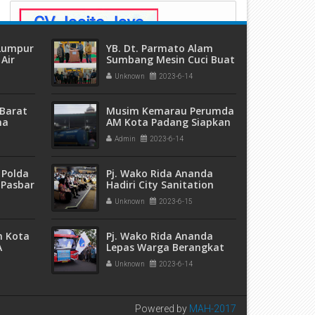
 Lumpur
YB. Dt. Parmato Alam
Air
Sumbang Mesin Cuci Buat
ang
Mushalla Arruhamak
Unknown
2023-6-14
Balai Kaliki
Barat
Musim Kemarau Perumda
ma
AM Kota Padang Siapkan
 dan
Mobil Tangki Untuk
Admin
2023-6-14
eremas
Warga
 Polda
Pj. Wako Rida Ananda
 Pasbar
Hadiri City Sanitation
an
Summit (CSS) XXI 2023 Di
Unknown
2023-6-15
t Ganja
Kabupaten Bandung
sita
m Kota
Pj. Wako Rida Ananda
A
Lepas Warga Berangkat
5 Ribu
Haji Ke Tanah Suci
Unknown
2023-6-14
pak
Powered by
MAH-2017