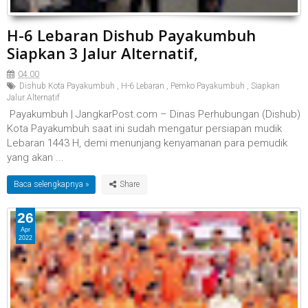
H-6 Lebaran Dishub Payakumbuh
Siapkan 3 Jalur Alternatif,
04.00
Dishub Kota Payakumbuh
,
H-6 Lebaran
,
Pemko Payakumbuh
,
Siapkan
Jalur Alternatif
Payakumbuh | JangkarPost.com – Dinas Perhubungan (Dishub)
Kota Payakumbuh saat ini sudah mengatur persiapan mudik
Lebaran 1443 H, demi menunjang kenyamanan para pemudik
yang akan ...
Baca selengkapnya »
26
Apr
2022