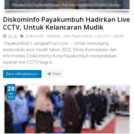
Diskominfo Payakumbuh Hadirkan Live
CCTV, Untuk Kelancaran Mudik
04.00
Diskominfo
,
Hadirkan
,
Kota Payakumbuh
,
Live CCTV
,
Mudik
Payakumbuh | JangkarPost.com – Untuk menunjang
kelancaran arus mudik tahun 2022, Dinas Komunikasi dan
Informatika (Diskominfo) Kota Payakumbuh menyediakan
layanan live CCTV bagi p...
Baca selengkapnya »
28
Apr
2022