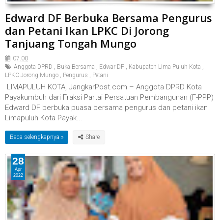
Edward DF Berbuka Bersama Pengurus
dan Petani Ikan LPKC Di Jorong
Tanjuang Tongah Mungo
07.00
Anggota DPRD
,
Buka Bersama
,
Edwar DF
,
Kabupaten Lima Puluh Kota
,
LPKC Jorong Mungo
,
Pengurus
,
Petani
LIMAPULUH KOTA, JangkarPost.com – Anggota DPRD Kota
Payakumbuh dari Fraksi Partai Persatuan Pembangunan (F-PPP)
Edward DF berbuka puasa bersama pengurus dan petani ikan
Limapuluh Kota Payak...
Baca selengkapnya »
28
Apr
2022