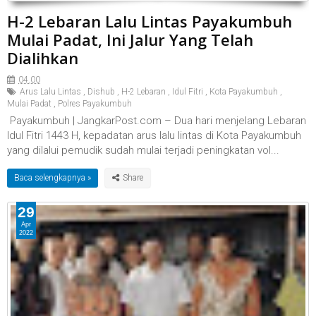
H-2 Lebaran Lalu Lintas Payakumbuh
Mulai Padat, Ini Jalur Yang Telah
Dialihkan
04.00
Arus Lalu Lintas
,
Dishub
,
H-2 Lebaran
,
Idul Fitri
,
Kota Payakumbuh
,
Mulai Padat
,
Polres Payakumbuh
Payakumbuh | JangkarPost.com – Dua hari menjelang Lebaran
Idul Fitri 1443 H, kepadatan arus lalu lintas di Kota Payakumbuh
yang dilalui pemudik sudah mulai terjadi peningkatan vol...
Baca selengkapnya »
29
Apr
2022