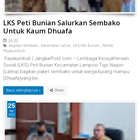
LKS Peti Bunian Salurkan Sembako
Untuk Kaum Dhuafa
04.00
Bagikan Sembako
,
Kecamatan Latina
,
LKS Peti Bunian
,
Pemko
Payakumbuh
Payakumbuh | JangkarPost.com – Lembaga Kesejahteraan
Sosial (LKS) Peti Bunian Kecamatan Lamposi Tigo Nagori
(Latina) bagikan paket sembako untuk warga kurang mampu
(Dhuafa)yang be...
Baca selengkapnya »
25
Apr
2022