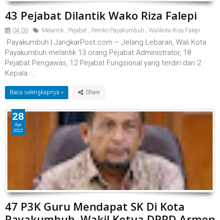
43 Pejabat Dilantik Wako Riza Falepi
04.00
Melantik
,
Pejabat
,
Pemko Payakumbuh
,
Walikota Riza Falepi
Payakumbuh | JangkarPost.com – Jelang Lebaran, Wali Kota
Payakumbuh melantik 13 orang Pejabat Administrator, 18
Pejabat Pengawas, 12 Pejabat Fungsional yang terdiri dari 2
Kepala ...
Baca selengkapnya »
28
Apr
2022
47 P3K Guru Mendapat SK Di Kota
Payakumbuh, Wakil Ketua DPRD Armen