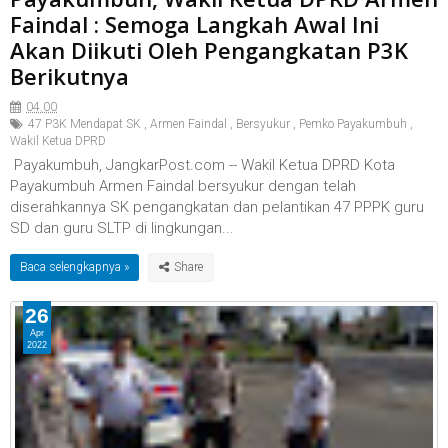
Faindal : Semoga Langkah Awal Ini
Akan Diikuti Oleh Pengangkatan P3K
Berikutnya
04.00
47 P3K Mendapat SK
,
Armen Faindal
,
Bersyukur
,
Pemko Payakumbuh
,
Wakil Ketua DPRD
Payakumbuh, JangkarPost.com -- Wakil Ketua DPRD Kota
Payakumbuh Armen Faindal bersyukur dengan telah
diserahkannya SK pengangkatan dan pelantikan 47 PPPK guru
SD dan guru SLTP di lingkungan...
Baca selengkapnya »
26
Apr
2022