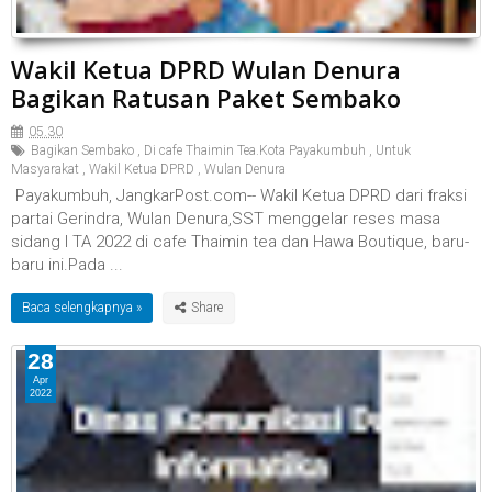
Wakil Ketua DPRD Wulan Denura
Bagikan Ratusan Paket Sembako
05.30
Bagikan Sembako
,
Di cafe Thaimin Tea.Kota Payakumbuh
,
Untuk
Masyarakat
,
Wakil Ketua DPRD
,
Wulan Denura
Payakumbuh, JangkarPost.com-- Wakil Ketua DPRD dari fraksi
partai Gerindra, Wulan Denura,SST menggelar reses masa
sidang I TA 2022 di cafe Thaimin tea dan Hawa Boutique, baru-
baru ini.Pada ...
Baca selengkapnya »
28
Apr
2022