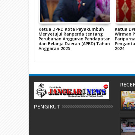
 Hurisna Jamhur
Ketua DPRD Kota Payakumbuh
Ketua DP
enbang Di
Menyetujui Ranperda tentang
Wirman 
kumbuh Selatan
Perubahan Anggaran Pendapatan
Paripurn
dan Belanja Daerah (APBD) Tahun
Penganta
Anggaran 2025
2024
RECE
PENGIKUT