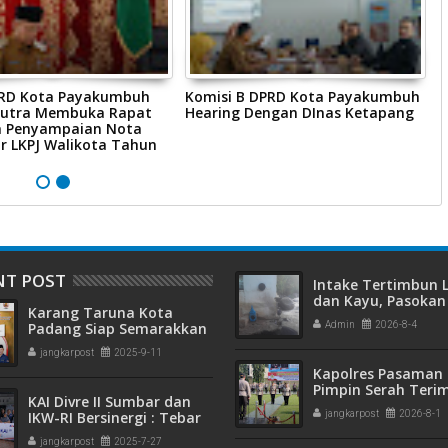
RD Kota Payakumbuh
Komisi B DPRD Kota Payakumbuh
K
Putra Membuka Rapat
Hearing Dengan DInas Ketapang
K
a Penyampaian Nota
Y
r LKPJ Walikota Tahun
NT POST
Intake Tertimbun
dan Kayu, Pasokan 
Karang Taruna Kota
Bersih di Kota Pad
Padang Siap Semarakkan
Admin
2026-8-4
Terganggu
HUT ke-65 : Dari
jangkarpost
2025-9-11
Lapangan Hijau hingga
Kapolres Pasaman 
Malam Kebersamaan
Pimpin Serah Teri
KAI Divre II Sumbar dan
Jabatan PJU Polres
IKW-RI Bersinergi : Tebar
jangkarpost
2026-8-1
Kapolsek Sungai B
Kepedulian Sosial Untuk
jangkarpost
2025-7-27