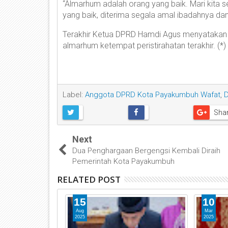
“Almarhum adalah orang yang baik. Mari kit
yang baik, diterima segala amal ibadahnya da
Terakhir Ketua DPRD Hamdi Agus menyataka
almarhum ketempat peristirahatan terakhir. (*)
Label:
Anggota DPRD Kota Payakumbuh Wafat
,
Sha
Next
Dua Penghargaan Bergengsi Kembali Diraih
Pemerintah Kota Payakumbuh
RELATED POST
15
10
Aug
Mar
2025
2025