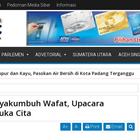
i
Pedoman Media Siber
Informasi
PARLEMEN
ADVETORIAL
SUMATERA UTARA
ACEH SING
pur dan Kayu, Pasokan Air Bersih di Kota Padang Terganggu
ta Payakumbuh
Upacara Pelepasan Diselimuti Duka Cita
ayakumbuh Wafat, Upacara
epasan Diselimuti Duka Cita
uka Cita
A
+
A
-
Print
Email