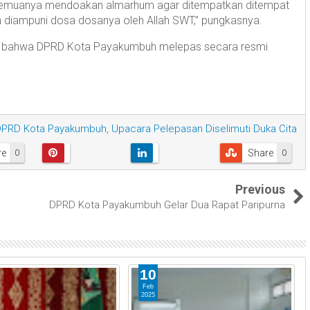
a semuanya mendoakan almarhum agar ditempatkan ditempat
n diampuni dosa dosanya oleh Allah SWT,” pungkasnya.
n bahwa DPRD Kota Payakumbuh melepas secara resmi
DPRD Kota Payakumbuh
,
Upacara Pelepasan Diselimuti Duka Cita
re
Share
0
0
Previous
DPRD Kota Payakumbuh Gelar Dua Rapat Paripurna
10
Feb
2025