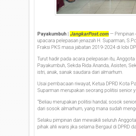
Payakumbuh
|
JangkarPost.com
— Pimpinan
upacara pelepasan jenazah H. Suparman, S.
Fraksi PKS masa jabatan 2019-2024 di lobi D
Turut hadir pada acara pelepasan itu, Anggo
Payakumbuh, Sekda Rida Ananda, Asisten, Se
istri, anak, sanak saudara dari almarhum.
Usai pembacaan riwayat, Ketua DPRD Kota 
Suparman merupakan seorang politisi senior ya
“Beliau merupakan politisi handal, sosok senio
dari sosok almarhum, yang mana sudah meng
Selaku pimpinan dan mewakili seluruh Angg
pihak ahli waris jika selama Bergaul di DPRD