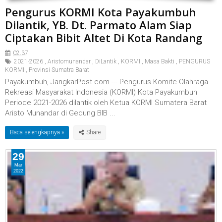
Pengurus KORMI Kota Payakumbuh
Dilantik, YB. Dt. Parmato Alam Siap
Ciptakan Bibit Altet Di Kota Randang
02.37
2021-2026
,
Aristomunandar
,
DiLantik
,
KORMI
,
Masa Bakti
,
PENGURUS
KORMI
,
Provinsi Sumatra Barat
Payakumbuh, JangkarPost.com --- Pengurus Komite Olahraga
Rekreasi Masyarakat Indonesia (KORMI) Kota Payakumbuh
Periode 2021-2026 dilantik oleh Ketua KORMI Sumatera Barat
Aristo Munandar di Gedung BIB ...
Baca selengkapnya »
29
Mar
2022