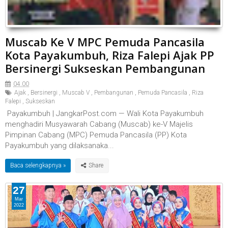
Muscab Ke V MPC Pemuda Pancasila
Kota Payakumbuh, Riza Falepi Ajak PP
Bersinergi Sukseskan Pembangunan
04.00
Ajak
,
Bersinergi
,
Muscab V
,
Pembangunan
,
Pemuda Pancasila
,
Riza
Falepi
,
Sukseskan
Payakumbuh | JangkarPost.com — Wali Kota Payakumbuh
menghadiri Musyawarah Cabang (Muscab) ke-V Majelis
Pimpinan Cabang (MPC) Pemuda Pancasila (PP) Kota
Payakumbuh yang dilaksanaka...
Baca selengkapnya »
27
Mar
2022