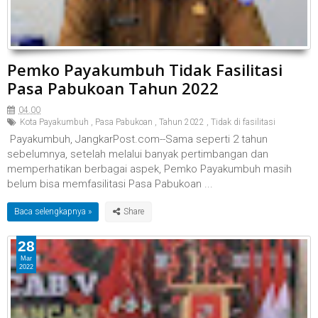
Pemko Payakumbuh Tidak Fasilitasi
Pasa Pabukoan Tahun 2022
04.00
Kota Payakumbuh
,
Pasa Pabukoan
,
Tahun 2022
,
Tidak di fasilitasi
Payakumbuh, JangkarPost.com--Sama seperti 2 tahun
sebelumnya, setelah melalui banyak pertimbangan dan
memperhatikan berbagai aspek, Pemko Payakumbuh masih
belum bisa memfasilitasi Pasa Pabukoan ...
Baca selengkapnya »
28
Mar
2022