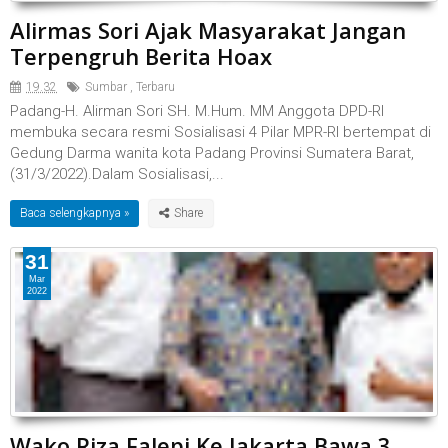
Alirmas Sori Ajak Masyarakat Jangan
Terpengruh Berita Hoax
19.32
Sumbar
,
Terbaru
Padang-H. Alirman Sori SH. M.Hum. MM Anggota DPD-RI
membuka secara resmi Sosialisasi 4 Pilar MPR-RI bertempat di
Gedung Darma wanita kota Padang Provinsi Sumatera Barat,
(31/3/2022).Dalam Sosialisasi,...
Baca selengkapnya »
31
Mar
2022
Wako Riza Falepi Ke Jakarta Bawa 3