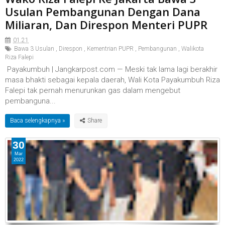
Usulan Pembangunan Dengan Dana
Miliaran, Dan Direspon Menteri PUPR
01.21
Bawa 3 Usulan
,
Direspon
,
Kementrian PUPR
,
Pembangunan
,
Walikota
Riza Falepi
Payakumbuh | Jangkarpost.com — Meski tak lama lagi berakhir
masa bhakti sebagai kepala daerah, Wali Kota Payakumbuh Riza
Falepi tak pernah menurunkan gas dalam mengebut
pembanguna...
Baca selengkapnya »
30
Mar
2022