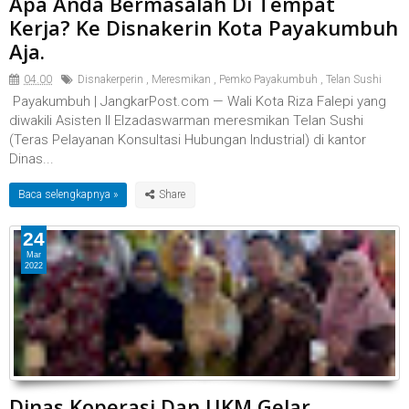
Apa Anda Bermasalah Di Tempat
Kerja? Ke Disnakerin Kota Payakumbuh
Aja.
04.00
Disnakerperin
,
Meresmikan
,
Pemko Payakumbuh
,
Telan Sushi
Payakumbuh | JangkarPost.com — Wali Kota Riza Falepi yang
diwakili Asisten II Elzadaswarman meresmikan Telan Sushi
(Teras Pelayanan Konsultasi Hubungan Industrial) di kantor
Dinas...
Baca selengkapnya »
24
Mar
2022
Dinas Koperasi Dan UKM Gelar