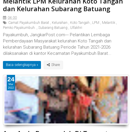
Melantik LPM Kelurahan Koto Tangah
dan Kelurahan Subarang Batuang
04.00
Camat Payakumbuh Barat
,
Kelurahan
,
Koto Tangah
,
LPM
,
Melantik
,
Pemko Payakumbuh.
,
Subarang Batuang
,
Ulfakhri
Payakumbuh, JangkarPost.com--- Pelantikan Lembaga
Pemberdayaan Masyarakat kelurahan Koto Tangah dan
kelurahan Subarang Batuang Periode Tahun 2021-2026
dilaksanakan di kantor Kecamatan Payakumbuh Barat...
Baca selengkapnya »
24
Mar
2022