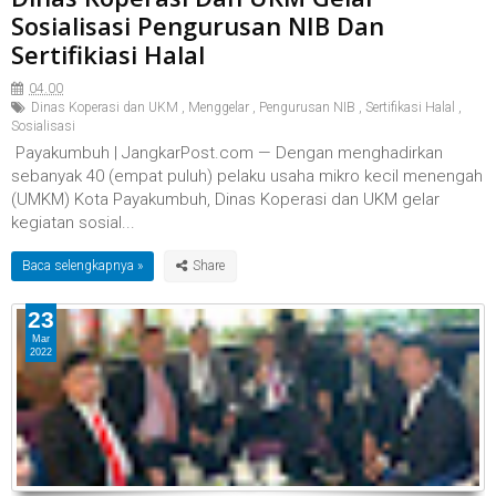
Sosialisasi Pengurusan NIB Dan
Sertifikiasi Halal
04.00
Dinas Koperasi dan UKM
,
Menggelar
,
Pengurusan NIB
,
Sertifikasi Halal
,
Sosialisasi
Payakumbuh | JangkarPost.com — Dengan menghadirkan
sebanyak 40 (empat puluh) pelaku usaha mikro kecil menengah
(UMKM) Kota Payakumbuh, Dinas Koperasi dan UKM gelar
kegiatan sosial...
Baca selengkapnya »
23
Mar
2022