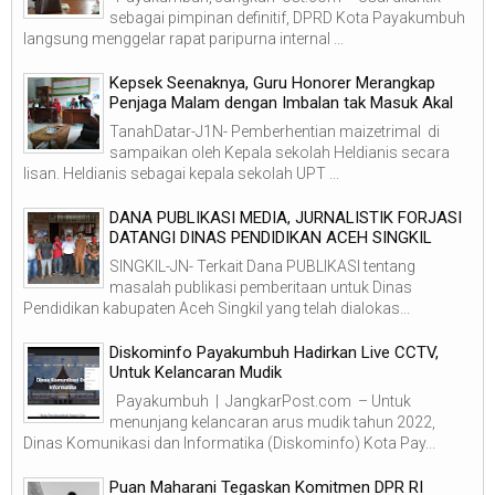
sebagai pimpinan definitif, DPRD Kota Payakumbuh
langsung menggelar rapat paripurna internal ...
Kepsek Seenaknya, Guru Honorer Merangkap
Penjaga Malam dengan Imbalan tak Masuk Akal
TanahDatar-J1N- Pemberhentian maizetrimal di
sampaikan oleh Kepala sekolah Heldianis secara
lisan. Heldianis sebagai kepala sekolah UPT ...
DANA PUBLIKASI MEDIA, JURNALISTIK FORJASI
DATANGI DINAS PENDIDIKAN ACEH SINGKIL
SINGKIL-JN- Terkait Dana PUBLIKASI tentang
masalah publikasi pemberitaan untuk Dinas
Pendidikan kabupaten Aceh Singkil yang telah dialokas...
Diskominfo Payakumbuh Hadirkan Live CCTV,
Untuk Kelancaran Mudik
Payakumbuh | JangkarPost.com – Untuk
menunjang kelancaran arus mudik tahun 2022,
Dinas Komunikasi dan Informatika (Diskominfo) Kota Pay...
Puan Maharani Tegaskan Komitmen DPR RI