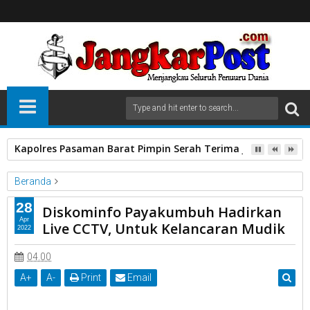
Kapolres Pasaman Barat Pimpin Serah Terima Jabatan PJU P
Beranda
Diskominfo
Hadirkan
Kota Payakumbuh
Live CCTV
28
Diskominfo Payakumbuh Hadirkan
Mudik
Apr
Live CCTV, Untuk Kelancaran Mudik
2022
Diskominfo Payakumbuh Hadirkan Live CCTV, Untuk Kelancaran
Mudik
04.00
A
+
A
-
Print
Email