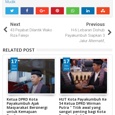
Mudik
Next
Previous
43 Pejabat Dilantik Wako
H-6 Lebaran Dishub
Riza Falepi
Payakumbuh Siapkan 3
Jalur Alternatif,
RELATED POST
17
17
Dec
Dec
2024
2024
Ketua DPRD Kota
HUT Kota Payakumbuh Ke
K
Payakumbuh Ajak
54 Ketua DPRD Wirman
1
Masyarakat Bersinergi
Putra " Titik awal yang
P
untuk Kemajuan
sangat penting bagi Kota