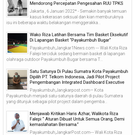
Mendorong Percepatan Pengesahan RUU TPKS
Jakarta , 6 Januari 2022* - Semakin banyak temuan
kasus kekerasan seksual dan kian memburuknya
isu ini beberapa waktu belakangan menggerakka...
Wako Riza Latihan Bersama Tim Basket Eksekutif
Di Lapangan Basket "Payakumbuh Bugar"
Payakumbuh,Jangkar1News.com --- Wali Kota Riza
Falepi terciduk sedang bermain basket di lapangan
olahraga outdoor Payakumbuh Bugar bersama T...
Satu Satunya Di Pulau Sumatra Kota Payakumbuh
Dipilih PT. Telkom Indonesia, Jadi Pilot Project
Pengembangan Integrated Dashboard Executive
Payakumbuh,Jangkarpost.com— Kota
Payakumbuh menjadi satu-satunya daerah di pulau Sumatera
yang ditunjuk sebagai pilot project dalam pengemba...
Menjawab Kritikan Haris Azhar, Walikota Riza
Falepi “ Aturan Dibuat Untuk Semua Orang, Demi
kemaslahatan Bersama.”
Payakumbuh,JangkarPost.com--- Wali Kota Riza