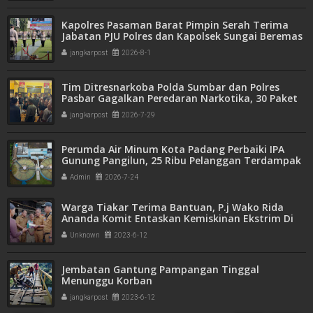
Kapolres Pasaman Barat Pimpin Serah Terima
Jabatan PJU Polres dan Kapolsek Sungai Beremas
jangkarpost
2026-8-1
Tim Ditresnarkoba Polda Sumbar dan Polres
Pasbar Gagalkan Peredaran Narkotika, 30 Paket
Ganja Kering Siap Edar Disita
jangkarpost
2026-7-29
Perumda Air Minum Kota Padang Perbaiki IPA
Gunung Pangilun, 25 Ribu Pelanggan Terdampak
Penyesuaian
Admin
2026-7-24
Warga Tiakar Terima Bantuan, P.j Wako Rida
Ananda Komit Entaskan Kemiskinan Ekstrim Di
Payakumbuh
Unknown
2023-6-12
Jembatan Gantung Pampangan Tinggal
Menunggu Korban
jangkarpost
2023-6-12