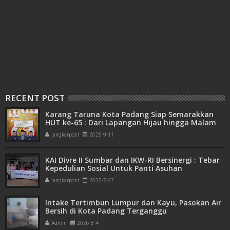
RECENT POST
Karang Taruna Kota Padang Siap Semarakkan
HUT ke-65 : Dari Lapangan Hijau hingga Malam
Kebersamaan
jangkarpost
2025-9-11
KAI Divre II Sumbar dan IKW-RI Bersinergi : Tebar
Kepedulian Sosial Untuk Panti Asuhan
jangkarpost
2025-7-27
Intake Tertimbun Lumpur dan Kayu, Pasokan Air
Bersih di Kota Padang Terganggu
Admin
2026-8-4