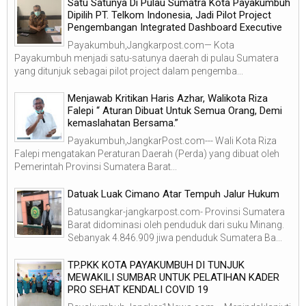
Satu Satunya Di Pulau Sumatra Kota Payakumbuh
Dipilih PT. Telkom Indonesia, Jadi Pilot Project
Pengembangan Integrated Dashboard Executive
Payakumbuh,Jangkarpost.com— Kota
Payakumbuh menjadi satu-satunya daerah di pulau Sumatera
yang ditunjuk sebagai pilot project dalam pengemba...
Menjawab Kritikan Haris Azhar, Walikota Riza
Falepi “ Aturan Dibuat Untuk Semua Orang, Demi
kemaslahatan Bersama.”
Payakumbuh,JangkarPost.com--- Wali Kota Riza
Falepi mengatakan Peraturan Daerah (Perda) yang dibuat oleh
Pemerintah Provinsi Sumatera Barat...
Datuak Luak Cimano Atar Tempuh Jalur Hukum
Batusangkar-jangkarpost.com- Provinsi Sumatera
Barat didominasi oleh penduduk dari suku Minang.
Sebanyak 4.846.909 jiwa penduduk Sumatera Ba...
TP.PKK KOTA PAYAKUMBUH DI TUNJUK
MEWAKILI SUMBAR UNTUK PELATIHAN KADER
PRO SEHAT KENDALI COVID 19