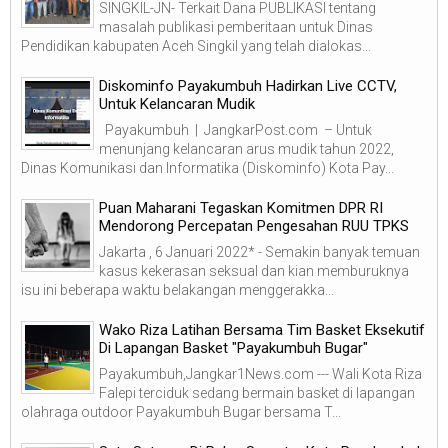
SINGKIL-JN- Terkait Dana PUBLIKASI tentang
masalah publikasi pemberitaan untuk Dinas
Pendidikan kabupaten Aceh Singkil yang telah dialokas...
Diskominfo Payakumbuh Hadirkan Live CCTV,
Untuk Kelancaran Mudik
Payakumbuh | JangkarPost.com – Untuk
menunjang kelancaran arus mudik tahun 2022,
Dinas Komunikasi dan Informatika (Diskominfo) Kota Pay...
Puan Maharani Tegaskan Komitmen DPR RI
Mendorong Percepatan Pengesahan RUU TPKS
Jakarta , 6 Januari 2022* - Semakin banyak temuan
kasus kekerasan seksual dan kian memburuknya
isu ini beberapa waktu belakangan menggerakka...
Wako Riza Latihan Bersama Tim Basket Eksekutif
Di Lapangan Basket "Payakumbuh Bugar"
Payakumbuh,Jangkar1News.com --- Wali Kota Riza
Falepi terciduk sedang bermain basket di lapangan
olahraga outdoor Payakumbuh Bugar bersama T...