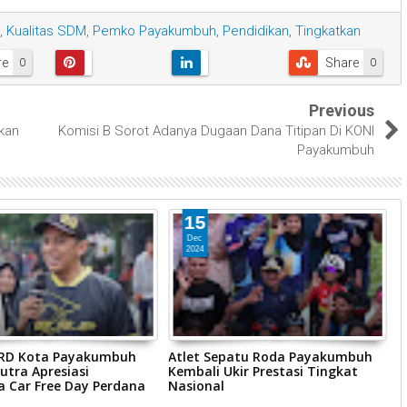
,
Kualitas SDM
,
Pemko Payakumbuh
,
Pendidikan
,
Tingkatkan
re
Share
0
0
Previous
kan
Komisi B Sorot Adanya Dugaan Dana Titipan Di KONI
Payakumbuh
15
Dec
2024
RD Kota Payakumbuh
Atlet Sepatu Roda Payakumbuh
P
utra Apresiasi
Kembali Ukir Prestasi Tingkat
P
a Car Free Day Perdana
Nasional
0