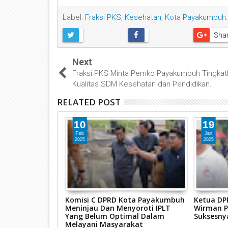
Label:
Fraksi PKS
,
Kesehatan
,
Kota Payakumbuh.
Sha
Next
Fraksi PKS Minta Pemko Payakumbuh Tingkat
Kualitas SDM Kesehatan dan Pendidikan.
RELATED POST
10
19
Feb
Jan
2025
2025
um Fraksi PKS
Komisi C DPRD Kota Payakumbuh
Ketua DP
da APBD Kota
Meninjau Dan Menyoroti IPLT
Wirman P
un 2022
Yang Belum Optimal Dalam
Suksesny
Melayani Masyarakat