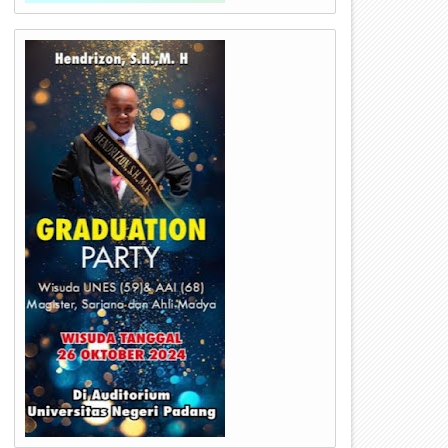
09
08
Dec
Dec
2024
2024
elantikan Mabisaka Dan
Ribuan Guru Meriahkan Jala
engurusb SBH Kwartir Cabang
Sehat Memperingati HUT PGR
314 Masa Bakti 2020-2025
79