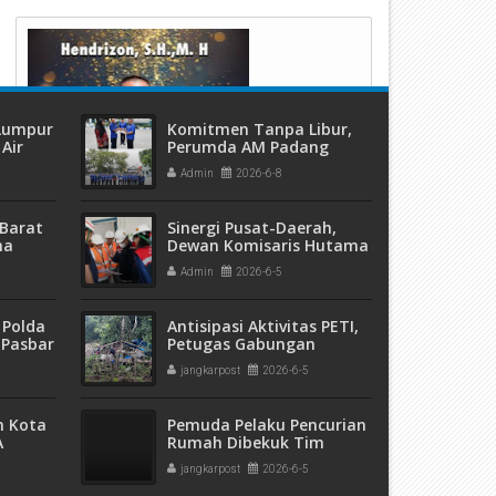
 Lumpur
Komitmen Tanpa Libur,
Air
Perumda AM Padang
ang
Pastikan Air Tetap
Admin
2026-6-8
Mengalir
Barat
Sinergi Pusat-Daerah,
ma
Dewan Komisaris Hutama
 dan
Karya Tinjau IPA Gunung
Admin
2026-6-5
eremas
Pangilun
 Polda
Antisipasi Aktivitas PETI,
 Pasbar
Petugas Gabungan
an
Menggelar Patroli Ke
jangkarpost
2026-6-5
t Ganja
Kecamatan Gunung Tuleh
sita
m Kota
Pemuda Pelaku Pencurian
A
Rumah Dibekuk Tim
5 Ribu
Opsnal Satreskrim Polres
jangkarpost
2026-6-5
pak
Pasaman Barat