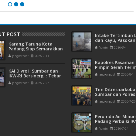
NT POST
Intake Tertimbun
dan Kayu, Pasokan 
Karang Taruna Kota
Bersih di Kota Pad
Padang Siap Semarakkan
Admin
2026-8-4
Terganggu
HUT ke-65 : Dari
jangkarpost
2025-9-11
Lapangan Hijau hingga
Kapolres Pasaman 
Malam Kebersamaan
Pimpin Serah Teri
KAI Divre II Sumbar dan
Jabatan PJU Polres
IKW-RI Bersinergi : Tebar
jangkarpost
2026-8-1
Kapolsek Sungai B
Kepedulian Sosial Untuk
jangkarpost
2025-7-27
Panti Asuhan
Tim Ditresnarkoba
Sumbar dan Polres
Gagalkan Peredar
jangkarpost
2026-7-29
Narkotika, 30 Pake
Kering Siap Edar Di
Perumda Air Minu
Padang Perbaiki IP
Gunung Pangilun, 2
Admin
2026-7-24
Pelanggan Terdam
Penyesuaian