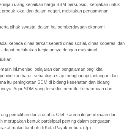
eninjau ulang kenaikan harga BBM bersubsidi, kebijakan untuk
produk lokal dan dalam negeri, mebijakan pengamanan
t serta pihak swasta dalam hal pemberdayaan ekonomi
i kepada dinas terkait,seperti dinas sosial, dinas koperasi dan
ini dapat melakukan kegiatannya dengan maksimal.
idikan.
arin ini,menjadi pelajaran dan pengalaman bagi kita
ndidikan harus senantiasa siap menghadapi tantangan dan
na itu peningkatan SDM di bidang kesehatan dan bidang
depannya. Agar SDM yang tersedia memiliki kemampuan dan
rong pemulihan dunia usaha. Oleh karena itu pembinaan dan
tah merupakan bentuk partisipasi penting dalam penguatan
arakat makin tumbuh di Kota Payakumbuh. (Jp)