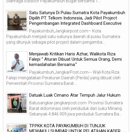
olahraga outdoor Payakumbuh Bugar bersama T...
Satu Satunya Di Pulau Sumatra Kota Payakumbuh
Dipilih PT. Telkom Indonesia, Jadi Pilot Project
Pengembangan Integrated Dashboard Executive
Payakumbuh,Jangkarpost.com— Kota
Payakumbuh menjadi satu-satunya daerah di pulau Sumatera
yang ditunjuk sebagai pilot project dalam pengemba...
Menjawab Kritikan Haris Azhar, Walikota Riza
Falepi “ Aturan Dibuat Untuk Semua Orang, Demi
kemaslahatan Bersama.”
Payakumbuh,JangkarPost.com--- Wali Kota Riza
Falepi mengatakan Peraturan Daerah (Perda) yang dibuat oleh
Pemerintah Provinsi Sumatera Barat...
Datuak Luak Cimano Atar Tempuh Jalur Hukum
Batusangkar-jangkarpost.com- Provinsi Sumatera
Barat didominasi oleh penduduk dari suku Minang.
Sebanyak 4.846.909 jiwa penduduk Sumatera Ba...
TP.PKK KOTA PAYAKUMBUH DI TUNJUK
MEWAKILI SUMBAR UNTUK PELATIHAN KADER