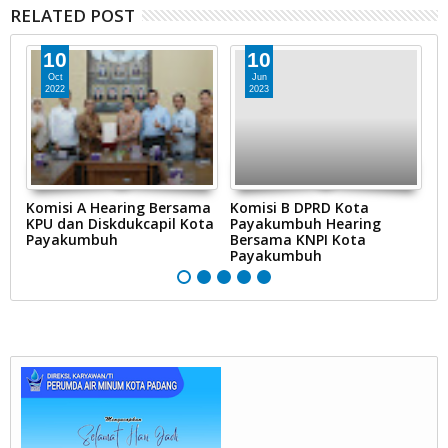
RELATED POST
10
10
Oct
Jun
2022
2023
a
Komisi A Hearing Bersama
Komisi B DPRD Kota
K
KPU dan Diskdukcapil Kota
Payakumbuh Hearing
P
Payakumbuh
Bersama KNPI Kota
B
Payakumbuh
P