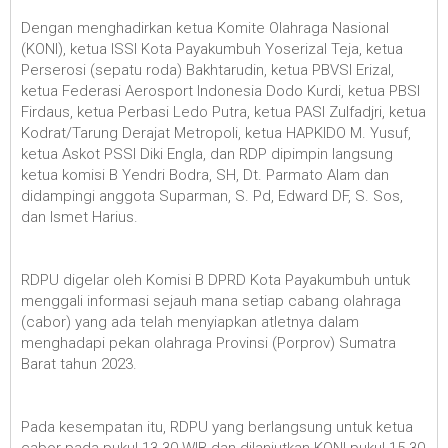
Dengan menghadirkan ketua Komite Olahraga Nasional
(KONI), ketua ISSI Kota Payakumbuh Yoserizal Teja, ketua
Perserosi (sepatu roda) Bakhtarudin, ketua PBVSI Erizal,
ketua Federasi Aerosport Indonesia Dodo Kurdi, ketua PBSI
Firdaus, ketua Perbasi Ledo Putra, ketua PASI Zulfadjri, ketua
Kodrat/Tarung Derajat Metropoli, ketua HAPKIDO M. Yusuf,
ketua Askot PSSI Diki Engla, dan RDP dipimpin langsung
ketua komisi B Yendri Bodra, SH, Dt. Parmato Alam dan
didampingi anggota Suparman, S. Pd, Edward DF, S. Sos,
dan Ismet Harius.
RDPU digelar oleh Komisi B DPRD Kota Payakumbuh untuk
menggali informasi sejauh mana setiap cabang olahraga
(cabor) yang ada telah menyiapkan atletnya dalam
menghadapi pekan olahraga Provinsi (Porprov) Sumatra
Barat tahun 2023.
Pada kesempatan itu, RDPU yang berlangsung untuk ketua
cabor pada pukul 13.30 WIB dan dilanjutkan KONI pukul 15.30