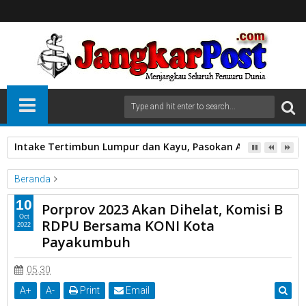
Intake Tertimbun Lumpur dan Kayu, Pasokan Air Bersih di 
Beranda
DPRD
Hearing
Komisi B
KONI
Kota Payakumbuh
10
Porprov 2023 Akan Dihelat, Komisi B
Porprov 2023 Akan Dihelat, Komisi B RDPU Bersama KONI Kota
Oct
RDPU Bersama KONI Kota
2022
Payakumbuh
Payakumbuh
05.30
A
+
A
-
Print
Email