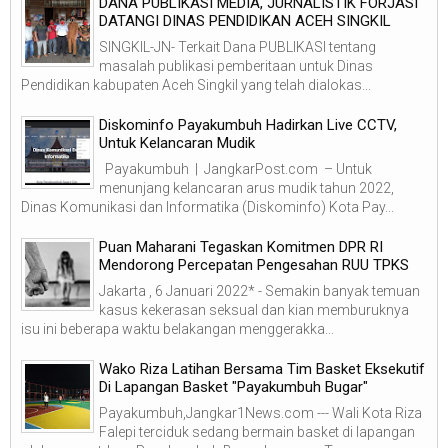
DANA PUBLIKASI MEDIA, JURNALISTIK FORJASI
DATANGI DINAS PENDIDIKAN ACEH SINGKIL
SINGKIL-JN- Terkait Dana PUBLIKASI tentang
masalah publikasi pemberitaan untuk Dinas
Pendidikan kabupaten Aceh Singkil yang telah dialokas...
Diskominfo Payakumbuh Hadirkan Live CCTV,
Untuk Kelancaran Mudik
Payakumbuh | JangkarPost.com – Untuk
menunjang kelancaran arus mudik tahun 2022,
Dinas Komunikasi dan Informatika (Diskominfo) Kota Pay...
Puan Maharani Tegaskan Komitmen DPR RI
Mendorong Percepatan Pengesahan RUU TPKS
Jakarta , 6 Januari 2022* - Semakin banyak temuan
kasus kekerasan seksual dan kian memburuknya
isu ini beberapa waktu belakangan menggerakka...
Wako Riza Latihan Bersama Tim Basket Eksekutif
Di Lapangan Basket "Payakumbuh Bugar"
Payakumbuh,Jangkar1News.com --- Wali Kota Riza
Falepi terciduk sedang bermain basket di lapangan