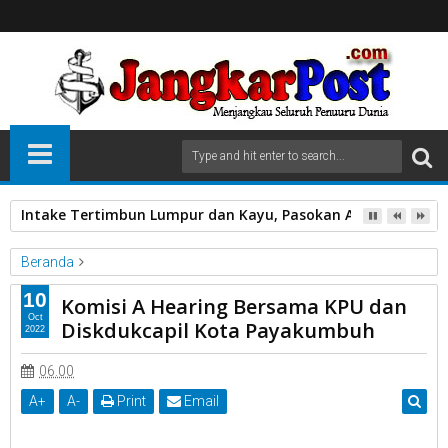
Intake Tertimbun Lumpur dan Kayu, Pasokan Air Bersih di 
Beranda
Bersama KPU
Disdukcapil
DPRD
Hearing
Komisi A
10
Komisi A Hearing Bersama KPU dan
Kota Payakumbuh.
Oct
Diskdukcapil Kota Payakumbuh
2022
Komisi A Hearing Bersama KPU dan Diskdukcapil Kota
Payakumbuh
06.00
A
+
A
-
Print
Email