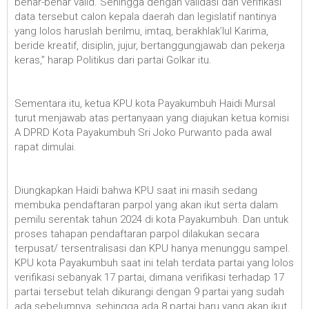
benar-benar valid. Sehingga dengan validasi dan verifikasi
data tersebut calon kepala daerah dan legislatif nantinya
yang lolos haruslah berilmu, imtaq, berakhlak’lul Karima,
beride kreatif, disiplin, jujur, bertanggungjawab dan pekerja
keras,” harap Politikus dari partai Golkar itu.
Sementara itu, ketua KPU kota Payakumbuh Haidi Mursal
turut menjawab atas pertanyaan yang diajukan ketua komisi
A DPRD Kota Payakumbuh Sri Joko Purwanto pada awal
rapat dimulai.
Diungkapkan Haidi bahwa KPU saat ini masih sedang
membuka pendaftaran parpol yang akan ikut serta dalam
pemilu serentak tahun 2024 di kota Payakumbuh. Dan untuk
proses tahapan pendaftaran parpol dilakukan secara
terpusat/ tersentralisasi dan KPU hanya menunggu sampel.
KPU kota Payakumbuh saat ini telah terdata partai yang lolos
verifikasi sebanyak 17 partai, dimana verifikasi terhadap 17
partai tersebut telah dikurangi dengan 9 partai yang sudah
ada sebelumnya, sehingga ada 8 partai baru yang akan ikut