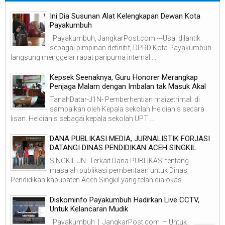
Ini Dia Susunan Alat Kelengkapan Dewan Kota
Payakumbuh
Payakumbuh, JangkarPost.com ---Usai dilantik
sebagai pimpinan definitif, DPRD Kota Payakumbuh
langsung menggelar rapat paripurna internal ...
Kepsek Seenaknya, Guru Honorer Merangkap
Penjaga Malam dengan Imbalan tak Masuk Akal
TanahDatar-J1N- Pemberhentian maizetrimal di
sampaikan oleh Kepala sekolah Heldianis secara
lisan. Heldianis sebagai kepala sekolah UPT ...
DANA PUBLIKASI MEDIA, JURNALISTIK FORJASI
DATANGI DINAS PENDIDIKAN ACEH SINGKIL
SINGKIL-JN- Terkait Dana PUBLIKASI tentang
masalah publikasi pemberitaan untuk Dinas
Pendidikan kabupaten Aceh Singkil yang telah dialokas...
Diskominfo Payakumbuh Hadirkan Live CCTV,
Untuk Kelancaran Mudik
Payakumbuh | JangkarPost.com – Untuk