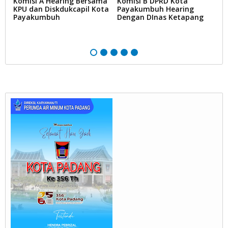
Komisi A Hearing Bersama
Komisi B DPRD Kota
K
ta
KPU dan Diskdukcapil Kota
Payakumbuh Hearing
P
Payakumbuh
Dengan DInas Ketapang
B
P