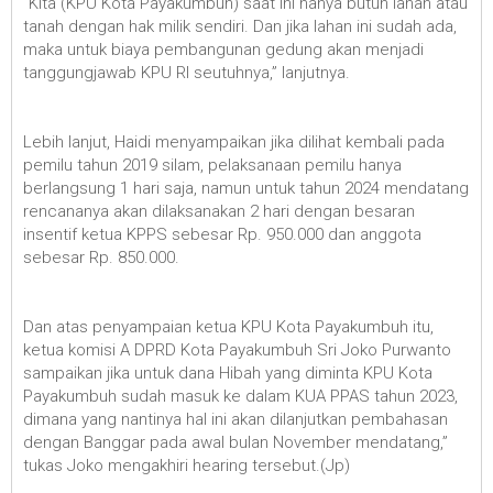
“Kita (KPU Kota Payakumbuh) saat ini hanya butuh lahan atau
tanah dengan hak milik sendiri. Dan jika lahan ini sudah ada,
maka untuk biaya pembangunan gedung akan menjadi
tanggungjawab KPU RI seutuhnya,” lanjutnya.
Lebih lanjut, Haidi menyampaikan jika dilihat kembali pada
pemilu tahun 2019 silam, pelaksanaan pemilu hanya
berlangsung 1 hari saja, namun untuk tahun 2024 mendatang
rencananya akan dilaksanakan 2 hari dengan besaran
insentif ketua KPPS sebesar Rp. 950.000 dan anggota
sebesar Rp. 850.000.
Dan atas penyampaian ketua KPU Kota Payakumbuh itu,
ketua komisi A DPRD Kota Payakumbuh Sri Joko Purwanto
sampaikan jika untuk dana Hibah yang diminta KPU Kota
Payakumbuh sudah masuk ke dalam KUA PPAS tahun 2023,
dimana yang nantinya hal ini akan dilanjutkan pembahasan
dengan Banggar pada awal bulan November mendatang,”
tukas Joko mengakhiri hearing tersebut.(Jp)