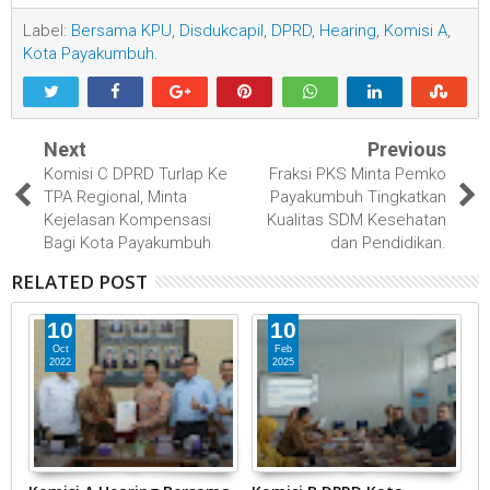
Label:
Bersama KPU
,
Disdukcapil
,
DPRD
,
Hearing
,
Komisi A
,
Kota Payakumbuh.
Next
Previous
Komisi C DPRD Turlap Ke
Fraksi PKS Minta Pemko
TPA Regional, Minta
Payakumbuh Tingkatkan
Kejelasan Kompensasi
Kualitas SDM Kesehatan
Bagi Kota Payakumbuh
dan Pendidikan.
RELATED POST
10
10
Oct
Feb
2022
2025