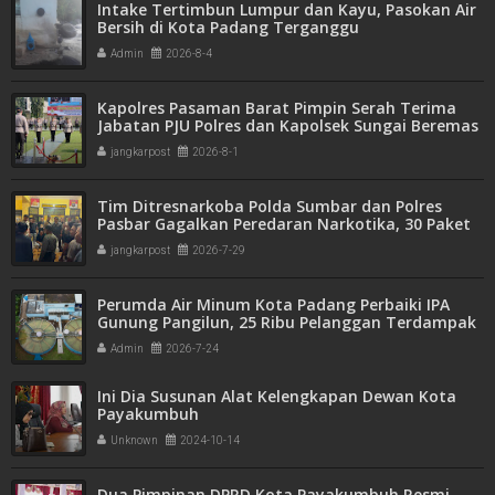
Intake Tertimbun Lumpur dan Kayu, Pasokan Air
Bersih di Kota Padang Terganggu
Admin
2026-8-4
Kapolres Pasaman Barat Pimpin Serah Terima
Jabatan PJU Polres dan Kapolsek Sungai Beremas
jangkarpost
2026-8-1
Tim Ditresnarkoba Polda Sumbar dan Polres
Pasbar Gagalkan Peredaran Narkotika, 30 Paket
Ganja Kering Siap Edar Disita
jangkarpost
2026-7-29
Perumda Air Minum Kota Padang Perbaiki IPA
Gunung Pangilun, 25 Ribu Pelanggan Terdampak
Penyesuaian
Admin
2026-7-24
Ini Dia Susunan Alat Kelengkapan Dewan Kota
Payakumbuh
Unknown
2024-10-14
Dua Pimpinan DPRD Kota Payakumbuh Resmi