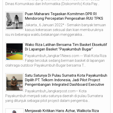
Dinas Komunikasi dan Informatika (Diskominfo) Kota Pay...
Puan Maharani Tegaskan Komitmen DPR RI
Mendorong Percepatan Pengesahan RUU TPKS
Jakarta , 6 Januari 2022* - Semakin banyak temuan
kasus kekerasan seksual dan kian memburuknya
isu ini beberapa waktu belakangan menggerakka...
Wako Riza Latihan Bersama Tim Basket Eksekutif
Di Lapangan Basket "Payakumbuh Bugar"
Payakumbuh,Jangkar1News.com --- Wali Kota Riza
Falepi terciduk sedang bermain basket di lapangan
olahraga outdoor Payakumbuh Bugar bersama T...
Satu Satunya Di Pulau Sumatra Kota Payakumbuh
Dipilih PT. Telkom Indonesia, Jadi Pilot Project
Pengembangan Integrated Dashboard Executive
Payakumbuh,Jangkarpost.com— Kota
Payakumbuh menjadi satu-satunya daerah di pulau Sumatera
yang ditunjuk sebagai pilot project dalam pengemba...
Menjawab Kritikan Haris Azhar, Walikota Riza