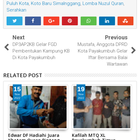
Puluh Kota
,
Koto Baru Simalnggang
,
Lomba Nuzul Quran
,
Serahkan
Next
Previous
DP3AP2KB Gelar FGD
Mustafa, Anggota DPRD
Pembentukan Kampung KB
Kota Payakumbuh Gelar
Di Kota Payakumbuh
Iftar Bersama Balai
Wartawan
RELATED POST
15
19
Nov
Nov
2022
2022
Edwar DF Hadiahi Juara
Kafilah MTQ XL
D