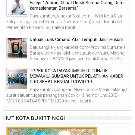
Falepi “ Aturan Dibuat Untuk Semua Orang, Demi
kemaslahatan Bersama.”
Payakumbuh,JangkarPost.com--- Wali Kota Riza
Falepi mengatakan Peraturan Daerah (Perda) yang dibuat oleh
Pemerintah Provinsi Sumatera Barat...
Datuak Luak Cimano Atar Tempuh Jalur Hukum
Batusangkar-jangkarpost.com- Provinsi Sumatera
Barat didominasi oleh penduduk dari suku Minang.
Sebanyak 4.846.909 jiwa penduduk Sumatera Ba...
TP.PKK KOTA PAYAKUMBUH DI TUNJUK
MEWAKILI SUMBAR UNTUK PELATIHAN KADER
PRO SEHAT KENDALI COVID 19
Payakumbuh,Jangkar1News.com— Menindaklanjuti
surat satuan tugas penanganan Covid-19 nomor Und.23/D-
IV/RR.03-SATGASPP/11/2020 perihal rapat k...
HUT KOTA BUKITTINGGI