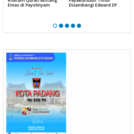
Khatam Quran Bintang
Payakumbuh Timur
D
g
Emas di Payolinyam
Disambangi Edward DF
K
T