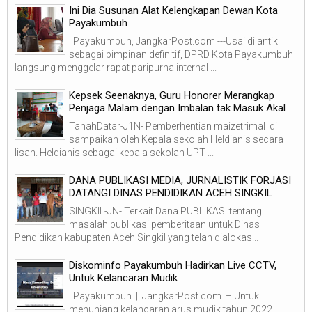
Ini Dia Susunan Alat Kelengkapan Dewan Kota
Payakumbuh
Payakumbuh, JangkarPost.com ---Usai dilantik
sebagai pimpinan definitif, DPRD Kota Payakumbuh
langsung menggelar rapat paripurna internal ...
Kepsek Seenaknya, Guru Honorer Merangkap
Penjaga Malam dengan Imbalan tak Masuk Akal
TanahDatar-J1N- Pemberhentian maizetrimal di
sampaikan oleh Kepala sekolah Heldianis secara
lisan. Heldianis sebagai kepala sekolah UPT ...
DANA PUBLIKASI MEDIA, JURNALISTIK FORJASI
DATANGI DINAS PENDIDIKAN ACEH SINGKIL
SINGKIL-JN- Terkait Dana PUBLIKASI tentang
masalah publikasi pemberitaan untuk Dinas
Pendidikan kabupaten Aceh Singkil yang telah dialokas...
Diskominfo Payakumbuh Hadirkan Live CCTV,
Untuk Kelancaran Mudik
Payakumbuh | JangkarPost.com – Untuk
menunjang kelancaran arus mudik tahun 2022,