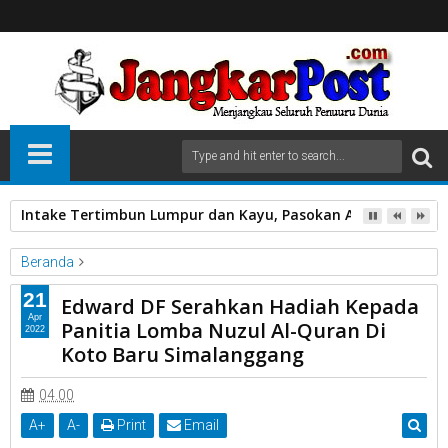
Intake Tertimbun Lumpur dan Kayu, Pasokan Air Bersih di 
Beranda
Anggota DPRD
Edwar DF
Hadiah
21
Edward DF Serahkan Hadiah Kepada
Kabupaten Lima Puluh Kota
Koto Baru Simalnggang
Apr
Panitia Lomba Nuzul Al-Quran Di
2022
Lomba Nuzul Quran
Serahkan
Koto Baru Simalanggang
Edward DF Serahkan Hadiah Kepada Panitia Lomba Nuzul Al-
Quran Di Koto Baru Simalanggang
04.00
A
+
A
-
Print
Email