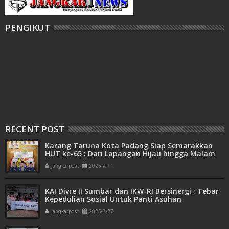
PENGIKUT
RECENT POST
Karang Taruna Kota Padang Siap Semarakkan
HUT ke-65 : Dari Lapangan Hijau hingga Malam
Kebersamaan
jangkarpost
2025-9-11
KAI Divre II Sumbar dan IKW-RI Bersinergi : Tebar
Kepedulian Sosial Untuk Panti Asuhan
jangkarpost
2025-7-27