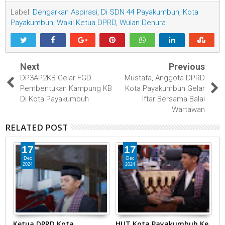
Label:
Dengarkan Aspirasi
,
Di SDN 44 Payakumbuh
,
Kota
Payakumbuh
,
Wakil Ketua DPRD
,
Wulan Denura
Next
Previous
DP3AP2KB Gelar FGD
Mustafa, Anggota DPRD
Pembentukan Kampung KB
Kota Payakumbuh Gelar
Di Kota Payakumbuh
Iftar Bersama Balai
Wartawan
RELATED POST
17
17
Dec
Dec
2024
2024
Ketua DPRD Kota
HUT Kota Payakumbuh Ke
K