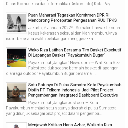
Dinas Komunikasi dan Informatika (Diskominfo) Kota Pay...
Puan Maharani Tegaskan Komitmen DPR RI
Mendorong Percepatan Pengesahan RUU TPKS
Jakarta , 6 Januari 2022* - Semakin banyak temuan
kasus kekerasan seksual dan kian memburuknya
isu ini beberapa waktu belakangan menggerakka...
Wako Riza Latihan Bersama Tim Basket Eksekutif
Di Lapangan Basket "Payakumbuh Bugar"
Payakumbuh,Jangkar1News.com --- Wali Kota Riza
Falepi terciduk sedang bermain basket di lapangan
olahraga outdoor Payakumbuh Bugar bersama T...
Satu Satunya Di Pulau Sumatra Kota Payakumbuh
Dipilih PT. Telkom Indonesia, Jadi Pilot Project
Pengembangan Integrated Dashboard Executive
Payakumbuh,Jangkarpost.com— Kota
Payakumbuh menjadi satu-satunya daerah di pulau Sumatera
yang ditunjuk sebagai pilot project dalam pengemba...
Menjawab Kritikan Haris Azhar, Walikota Riza