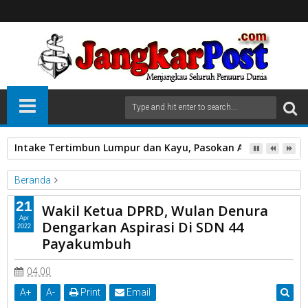
Intake Tertimbun Lumpur dan Kayu, Pasokan Air Bersih di 
Beranda
Dengarkan Aspirasi
Di SDN 44 Payakumbuh
21
Wakil Ketua DPRD, Wulan Denura
Kota Payakumbuh
Wakil Ketua DPRD
Wulan Denura
Apr
Dengarkan Aspirasi Di SDN 44
2022
Wakil Ketua DPRD, Wulan Denura Dengarkan Aspirasi Di SDN 44
Payakumbuh
Payakumbuh
04.00
A
+
A
-
Print
Email