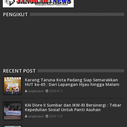
PENGIKUT
RECENT POST
Karang Taruna Kota Padang Siap Semarakkan
HUT ke-65 : Dari Lapangan Hijau hingga Malam
Kebersamaan
jangkarpost
2025-9-11
KAI Divre II Sumbar dan IKW-RI Bersinergi : Tebar
Kepedulian Sosial Untuk Panti Asuhan
jangkarpost
2025-7-27