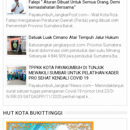
Falepi “ Aturan Dibuat Untuk Semua Orang, Demi
kemaslahatan Bersama.”
Payakumbuh,JangkarPost.com--- Wali Kota Riza
Falepi mengatakan Peraturan Daerah (Perda) yang dibuat oleh
Pemerintah Provinsi Sumatera Barat...
Datuak Luak Cimano Atar Tempuh Jalur Hukum
Batusangkar-jangkarpost.com- Provinsi Sumatera
Barat didominasi oleh penduduk dari suku Minang.
Sebanyak 4.846.909 jiwa penduduk Sumatera Ba...
TP.PKK KOTA PAYAKUMBUH DI TUNJUK
MEWAKILI SUMBAR UNTUK PELATIHAN KADER
PRO SEHAT KENDALI COVID 19
Payakumbuh,Jangkar1News.com— Menindaklanjuti
surat satuan tugas penanganan Covid-19 nomor Und.23/D-
IV/RR.03-SATGASPP/11/2020 perihal rapat k...
HUT KOTA BUKITTINGGI