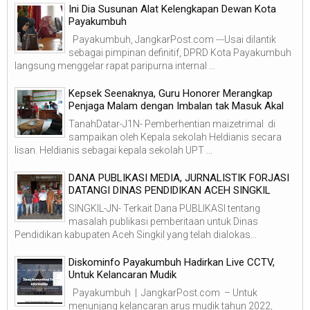
Ini Dia Susunan Alat Kelengkapan Dewan Kota
Payakumbuh
Payakumbuh, JangkarPost.com ---Usai dilantik
sebagai pimpinan definitif, DPRD Kota Payakumbuh
langsung menggelar rapat paripurna internal ...
Kepsek Seenaknya, Guru Honorer Merangkap
Penjaga Malam dengan Imbalan tak Masuk Akal
TanahDatar-J1N- Pemberhentian maizetrimal di
sampaikan oleh Kepala sekolah Heldianis secara
lisan. Heldianis sebagai kepala sekolah UPT ...
DANA PUBLIKASI MEDIA, JURNALISTIK FORJASI
DATANGI DINAS PENDIDIKAN ACEH SINGKIL
SINGKIL-JN- Terkait Dana PUBLIKASI tentang
masalah publikasi pemberitaan untuk Dinas
Pendidikan kabupaten Aceh Singkil yang telah dialokas...
Diskominfo Payakumbuh Hadirkan Live CCTV,
Untuk Kelancaran Mudik
Payakumbuh | JangkarPost.com – Untuk
menunjang kelancaran arus mudik tahun 2022,