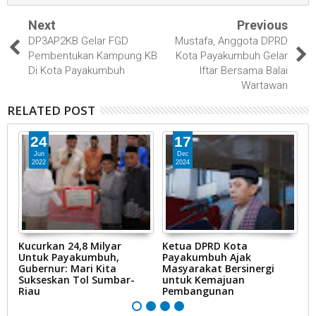
Next
Previous
DP3AP2KB Gelar FGD
Mustafa, Anggota DPRD
Pembentukan Kampung KB
Kota Payakumbuh Gelar
Di Kota Payakumbuh
Iftar Bersama Balai
Wartawan
RELATED POST
24
17
Jun
Dec
2022
2024
Kucurkan 24,8 Milyar
Ketua DPRD Kota
H
Untuk Payakumbuh,
Payakumbuh Ajak
5
Gubernur: Mari Kita
Masyarakat Bersinergi
P
Sukseskan Tol Sumbar-
untuk Kemajuan
s
Riau
Pembangunan
P