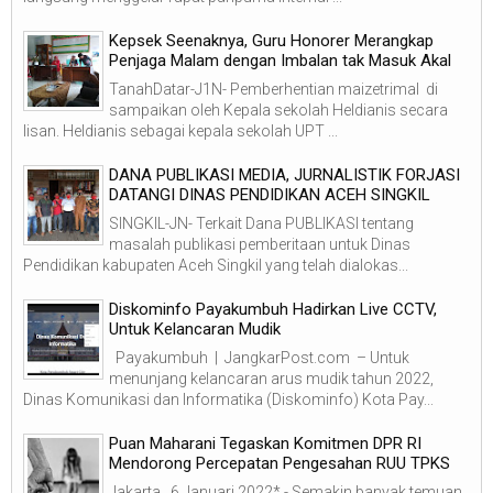
Kepsek Seenaknya, Guru Honorer Merangkap
Penjaga Malam dengan Imbalan tak Masuk Akal
TanahDatar-J1N- Pemberhentian maizetrimal di
sampaikan oleh Kepala sekolah Heldianis secara
lisan. Heldianis sebagai kepala sekolah UPT ...
DANA PUBLIKASI MEDIA, JURNALISTIK FORJASI
DATANGI DINAS PENDIDIKAN ACEH SINGKIL
SINGKIL-JN- Terkait Dana PUBLIKASI tentang
masalah publikasi pemberitaan untuk Dinas
Pendidikan kabupaten Aceh Singkil yang telah dialokas...
Diskominfo Payakumbuh Hadirkan Live CCTV,
Untuk Kelancaran Mudik
Payakumbuh | JangkarPost.com – Untuk
menunjang kelancaran arus mudik tahun 2022,
Dinas Komunikasi dan Informatika (Diskominfo) Kota Pay...
Puan Maharani Tegaskan Komitmen DPR RI
Mendorong Percepatan Pengesahan RUU TPKS
Jakarta , 6 Januari 2022* - Semakin banyak temuan