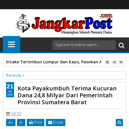
Intake Tertimbun Lumpur dan Kayu, Pasokan Air Bersih di 
Beranda
24
8 Milyar
Dari Pemerintah
Kota Payakumbuh
21
Kota Payakumbuh Terima Kucuran
Provinsi Sumatra Barat
Terima Kcuran Dana
Apr
Dana 24,8 Milyar Dari Pemerintah
2022
Kota Payakumbuh Terima Kucuran Dana 24,8 Milyar Dari
Provinsi Sumatera Barat
Pemerintah Provinsi Sumatera Barat
04.00
A
+
A
-
Print
Email