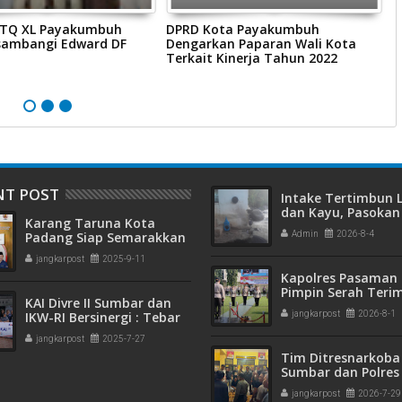
MTQ XL Payakumbuh
DPRD Kota Payakumbuh
A
sambangi Edward DF
Dengarkan Paparan Wali Kota
P
Terkait Kinerja Tahun 2022
U
P
P
NT POST
Intake Tertimbun
dan Kayu, Pasokan 
Karang Taruna Kota
Bersih di Kota Pad
Padang Siap Semarakkan
Admin
2026-8-4
Terganggu
HUT ke-65 : Dari
jangkarpost
2025-9-11
Lapangan Hijau hingga
Kapolres Pasaman 
Malam Kebersamaan
Pimpin Serah Teri
KAI Divre II Sumbar dan
Jabatan PJU Polres
IKW-RI Bersinergi : Tebar
jangkarpost
2026-8-1
Kapolsek Sungai B
Kepedulian Sosial Untuk
jangkarpost
2025-7-27
Panti Asuhan
Tim Ditresnarkoba
Sumbar dan Polres
Gagalkan Peredar
jangkarpost
2026-7-29
Narkotika, 30 Pake