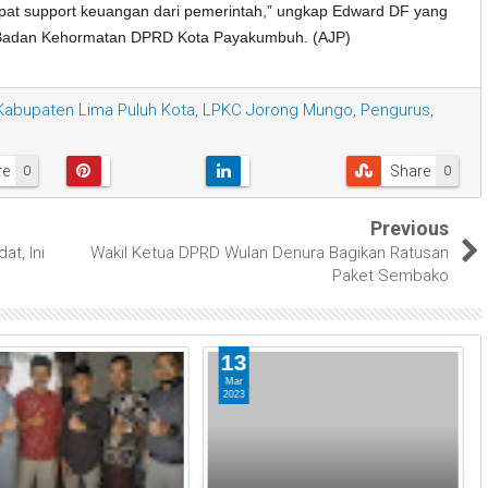
at support keuangan dari pemerintah,” ungkap Edward DF yang
a Badan Kehormatan DPRD Kota Payakumbuh. (AJP)
Kabupaten Lima Puluh Kota
,
LPKC Jorong Mungo
,
Pengurus
,
re
Share
0
0
Previous
at, Ini
Wakil Ketua DPRD Wulan Denura Bagikan Ratusan
Paket Sembako
13
Mar
2023