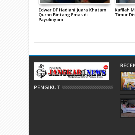
um Fraksi PPP
Edwar DF Hadiahi Juara Khatam
Kafilah 
2023
Quran Bintang Emas di
Timur Di
Payolinyam
RECE
PENGIKUT