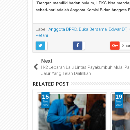
“Dengan memiliki badan hukum, LPKC bisa mendap
sehari-hari adalah Anggota Komisi B dan Anggot
Label:
Anggota DPRD
,
Buka Bersama
,
Edwar DF
,
Petani
Sha
Next
H-2 Lebaran Lalu Lintas Payakumbuh Mulai Pad
Jalur Yang Telah Dialihkan
RELATED POST
15
19
Nov
Nov
2022
2022