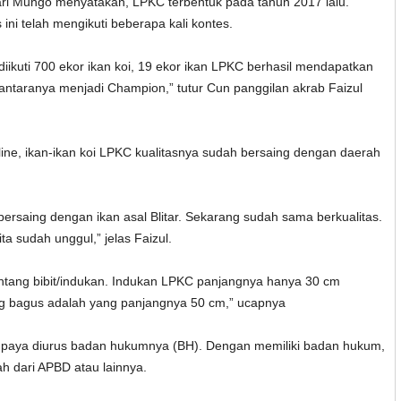
ri Mungo menyatakan, LPKC terbentuk pada tahun 2017 lalu.
 ini telah mengikuti beberapa kali kontes.
iikuti 700 ekor ikan koi, 19 ekor ikan LPKC berhasil mendapatkan
 antaranya menjadi Champion,” tutur Cun panggilan akrab Faizul
ne, ikan-ikan koi LPKC kualitasnya sudah bersaing dengan daerah
h bersaing dengan ikan asal Blitar. Sekarang sudah sama berkualitas.
a sudah unggul,” jelas Faizul.
entang bibit/indukan. Indukan LPKC panjangnya hanya 30 cm
ng bagus adalah yang panjangnya 50 cm,” ucapnya
aya diurus badan hukumnya (BH). Dengan memiliki badan hukum,
 dari APBD atau lainnya.