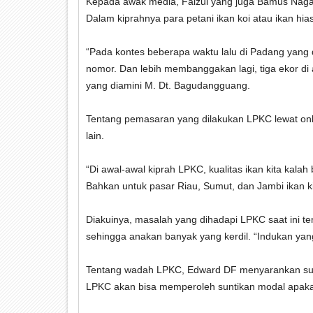
Kepada awak media, Faizul yang juga Bamus Naga
Dalam kiprahnya para petani ikan koi atau ikan hias
“Pada kontes beberapa waktu lalu di Padang yang d
nomor. Dan lebih membanggakan lagi, tiga ekor di
yang diamini M. Dt. Bagudangguang.
Tentang pemasaran yang dilakukan LPKC lewat onli
lain.
“Di awal-awal kiprah LPKC, kualitas ikan kita kala
Bahkan untuk pasar Riau, Sumut, dan Jambi ikan kit
Diakuinya, masalah yang dihadapi LPKC saat ini t
sehingga anakan banyak yang kerdil. “Indukan ya
Tentang wadah LPKC, Edward DF menyarankan sup
LPKC akan bisa memperoleh suntikan modal apakah