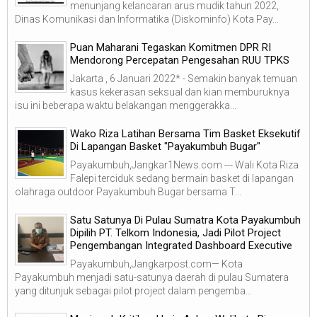
menunjang kelancaran arus mudik tahun 2022,
Dinas Komunikasi dan Informatika (Diskominfo) Kota Pay...
Puan Maharani Tegaskan Komitmen DPR RI
Mendorong Percepatan Pengesahan RUU TPKS
Jakarta , 6 Januari 2022* - Semakin banyak temuan
kasus kekerasan seksual dan kian memburuknya
isu ini beberapa waktu belakangan menggerakka...
Wako Riza Latihan Bersama Tim Basket Eksekutif
Di Lapangan Basket "Payakumbuh Bugar"
Payakumbuh,Jangkar1News.com --- Wali Kota Riza
Falepi terciduk sedang bermain basket di lapangan
olahraga outdoor Payakumbuh Bugar bersama T...
Satu Satunya Di Pulau Sumatra Kota Payakumbuh
Dipilih PT. Telkom Indonesia, Jadi Pilot Project
Pengembangan Integrated Dashboard Executive
Payakumbuh,Jangkarpost.com— Kota
Payakumbuh menjadi satu-satunya daerah di pulau Sumatera
yang ditunjuk sebagai pilot project dalam pengemba...