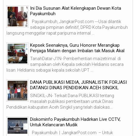
Ini Dia Susunan Alat Kelengkapan Dewan Kota
Payakumbuh
Payakumbuh, JangkarPost.com ---Usai dilantik
sebagai pimpinan definitif, DPRD Kota Payakumbuh
langsung menggelar rapat paripurna internal ...
Kepsek Seenaknya, Guru Honorer Merangkap
Penjaga Malam dengan Imbalan tak Masuk Akal
TanahDatar-J1N- Pemberhentian maizetrimal di
sampaikan oleh Kepala sekolah Heldianis secara
lisan. Heldianis sebagai kepala sekolah UPT ...
DANA PUBLIKASI MEDIA, JURNALISTIK FORJASI
DATANGI DINAS PENDIDIKAN ACEH SINGKIL
SINGKIL-JN- Terkait Dana PUBLIKASI tentang
masalah publikasi pemberitaan untuk Dinas
Pendidikan kabupaten Aceh Singkil yang telah dialokas...
Diskominfo Payakumbuh Hadirkan Live CCTV,
Untuk Kelancaran Mudik
Payakumbuh | JangkarPost.com – Untuk