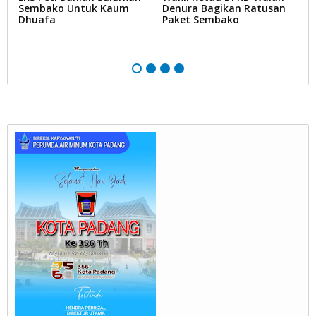
Sembako Untuk Kaum
Denura Bagikan Ratusan
S
ur
Dhuafa
Paket Sembako
A
B