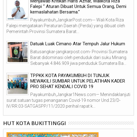
Menjawab Kritikan Haris Azhar, Walikota Riza
Falepi “ Aturan Dibuat Untuk Semua Orang, Demi
kemaslahatan Bersama.”
Payakumbuh,JangkarPost.com--- Wali Kota Riza
Falepi mengatakan Peraturan Daerah (Perda) yang dibuat oleh
Pemerintah Provinsi Sumatera Barat...
Datuak Luak Cimano Atar Tempuh Jalur Hukum
Batusangkar-jangkarpost.com- Provinsi Sumatera
Barat didominasi oleh penduduk dari suku Minang.
Sebanyak 4.846.909 jiwa penduduk Sumatera Ba...
TP.PKK KOTA PAYAKUMBUH DI TUNJUK
MEWAKILI SUMBAR UNTUK PELATIHAN KADER
PRO SEHAT KENDALI COVID 19
Payakumbuh,Jangkar1News.com— Menindaklanjuti
surat satuan tugas penanganan Covid-19 nomor Und.23/D-
IV/RR.03-SATGASPP/11/2020 perihal rapat k...
HUT KOTA BUKITTINGGI