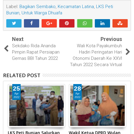
Label:
Bagikan Sembako
,
Kecamatan Latina
,
LKS Peti
Bunian
,
Untuk Warga Dhuafa
Next
Previous
Sekdako Rida Ananda
Wali Kota Payakumbuh
Pimpin Rapat Persiapan
Hadiri Peringatan Hari
Gernas BBI Tahun 2022
Otonomi Daerah Ke XXVI
Tahun 2022 Secara Virtual
RELATED POST
25
28
Apr
Apr
2022
2022
LKS Peti Bunian Salurkan
Wakil Ketua DPRD Wulan
S