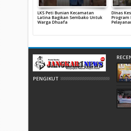
 Peket
LKS Peti Bunian Kecamatan
DInas Ke
ida Ananda
Latina Bagikan Sembako Untuk
Program 
i Bunian Lamposi
Warga Dhuafa
Pelayana
RECE
PENGIKUT