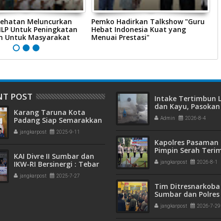
sehatan Meluncurkan
Pemko Hadirkan Talkshow "Guru
P
ILP Untuk Peningkatan
Hebat Indonesia Kuat yang
B
n Untuk Masyarakat
Menuai Prestasi"
K
NT POST
Intake Tertimbun
dan Kayu, Pasokan 
Karang Taruna Kota
Bersih di Kota Pad
Padang Siap Semarakkan
Admin
2026-8-4
Terganggu
HUT ke-65 : Dari
jangkarpost
2025-9-11
Lapangan Hijau hingga
Kapolres Pasaman 
Malam Kebersamaan
Pimpin Serah Teri
KAI Divre II Sumbar dan
Jabatan PJU Polres
IKW-RI Bersinergi : Tebar
jangkarpost
2026-8-1
Kapolsek Sungai B
Kepedulian Sosial Untuk
jangkarpost
2025-7-27
Panti Asuhan
Tim Ditresnarkoba
Sumbar dan Polres
Gagalkan Peredar
jangkarpost
2026-7-29
Narkotika, 30 Pake
Kering Siap Edar Di