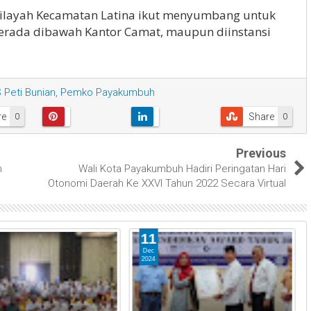
 wilayah Kecamatan Latina ikut menyumbang untuk
berada dibawah Kantor Camat, maupun diinstansi
 Peti Bunian
,
Pemko Payakumbuh
re
Share
0
0
Previous
n
Wali Kota Payakumbuh Hadiri Peringatan Hari
Otonomi Daerah Ke XXVI Tahun 2022 Secara Virtual
11
Dec
2024