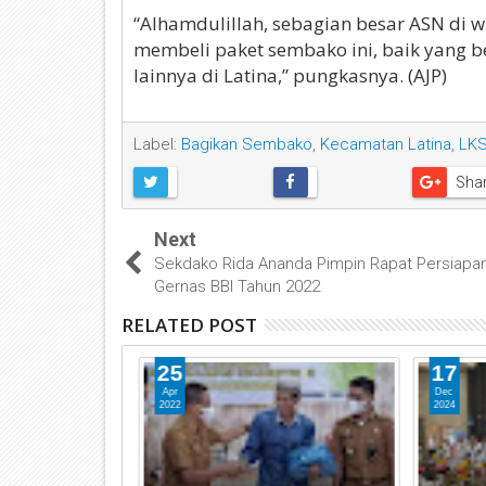
“Alhamdulillah, sebagian besar ASN di
membeli paket sembako ini, baik yang 
lainnya di Latina,” pungkasnya. (AJP)
Label:
Bagikan Sembako
,
Kecamatan Latina
,
LKS
Sha
Next
Sekdako Rida Ananda Pimpin Rapat Persiapa
Gernas BBI Tahun 2022
RELATED POST
25
17
Apr
Dec
2022
2024