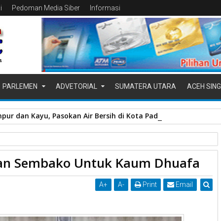
i
Pedoman Media Siber
Informasi
PARLEMEN
ADVETORIAL
SUMATERA UTARA
ACEH SING
pur dan Kayu, Pasokan Air Bersih di Kota Padang Terganggu
unian
Pemko Payakumbuh
rkan Sembako Untuk Kaum Dhuafa
uafa
A
+
A
-
Print
Email