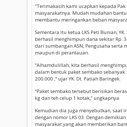
“Terimakasih kami ucapkan kepada Pak 
masyarakatnya. Mudah mudahan bantuan 
membantu meringankan beban masyarak
Sementara itu ketua LKS Peti Bunian, YK.
berhasil menghimpun dana sekitar Rp. 32
dari sumbangan ASN, Pengusaha serta 
maupun di perantauan.
“Alhamdulillah, kita berhasil menghimpu
dalam bentuk paket sembako sebanyak 16
200.000 ,” ujar YK. Dt. Patiah Baringek.
“Paket sembako tersebut berisikan beras 1
kg dan teh celup 1 kotak,” ungkapnya.
Kemudian dia juga menyebutkan, saat ini 
dengan nomor LKS 03. Dengan demikian 
masyarakat yang akan memberikan bant