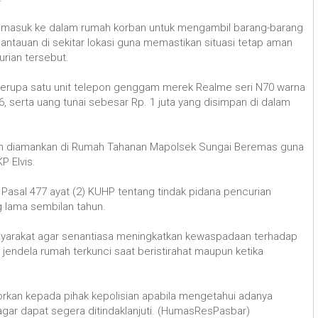
s masuk ke dalam rumah korban untuk mengambil barang-barang
tauan di sekitar lokasi guna memastikan situasi tetap aman
rian tersebut.
 berupa satu unit telepon genggam merek Realme seri N70 warna
, serta uang tunai sebesar Rp. 1 juta yang disimpan di dalam
elah diamankan di Rumah Tahanan Mapolsek Sungai Beremas guna
P Elvis.
 Pasal 477 ayat (2) KUHP tentang tindak pidana pencurian
 lama sembilan tahun.
arakat agar senantiasa meningkatkan kewaspadaan terhadap
 jendela rumah terkunci saat beristirahat maupun ketika
orkan kepada pihak kepolisian apabila mengetahui adanya
 agar dapat segera ditindaklanjuti. (HumasResPasbar)