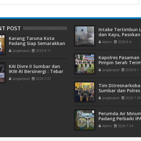
NT POST
Intake Tertimbun
dan Kayu, Pasokan 
Karang Taruna Kota
Bersih di Kota Pad
Padang Siap Semarakkan
Admin
2026-8-4
Terganggu
HUT ke-65 : Dari
jangkarpost
2025-9-11
Lapangan Hijau hingga
Kapolres Pasaman 
Malam Kebersamaan
Pimpin Serah Teri
KAI Divre II Sumbar dan
Jabatan PJU Polres
IKW-RI Bersinergi : Tebar
jangkarpost
2026-8-1
Kapolsek Sungai B
Kepedulian Sosial Untuk
jangkarpost
2025-7-27
Panti Asuhan
Tim Ditresnarkoba
Sumbar dan Polres
Gagalkan Peredar
jangkarpost
2026-7-29
Narkotika, 30 Pake
Kering Siap Edar Di
Perumda Air Minu
Padang Perbaiki IP
Gunung Pangilun, 2
Admin
2026-7-24
Pelanggan Terdam
Penyesuaian