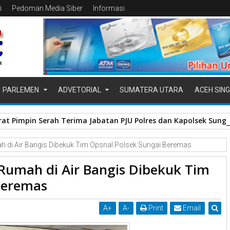
i
Pedoman Media Siber
Informasi
PARLEMEN
ADVETORIAL
SUMATERA UTARA
ACEH SING
at Pimpin Serah Terima Jabatan PJU Polres dan Kapolsek Sung
h di Air Bangis Dibekuk Tim Opsnal Polsek Sungai Beremas
 Rumah di Air Bangis Dibekuk Tim
Beremas
A
+
A
-
Print
Email