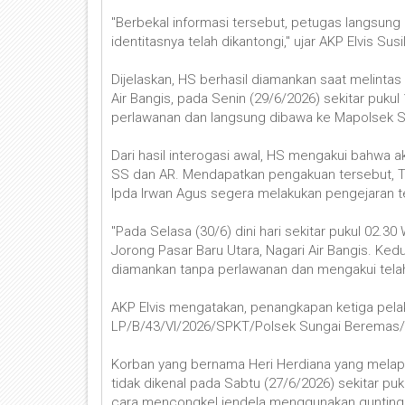
"Berbekal informasi tersebut, petugas langsun
identitasnya telah dikantongi," ujar AKP Elvis Sus
Dijelaskan, HS berhasil diamankan saat melint
Air Bangis, pada Senin (29/6/2026) sekitar pukul
perlawanan dan langsung dibawa ke Mapolsek S
Dari hasil interogasi awal, HS mengakui bahwa a
SS dan AR. Mendapatkan pengakuan tersebut, T
Ipda Irwan Agus segera melakukan pengejaran t
"Pada Selasa (30/6) dini hari sekitar pukul 02.
Jorong Pasar Baru Utara, Nagari Air Bangis. Ke
diamankan tanpa perlawanan dan mengakui telah
AKP Elvis mengatakan, penangkapan ketiga pelak
LP/B/43/VI/2026/SPKT/Polsek Sungai Beremas/R
Korban yang bernama Heri Herdiana yang melapo
tidak dikenal pada Sabtu (27/6/2026) sekitar p
cara mencongkel jendela menggunakan gunting