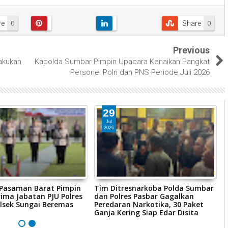
re
Share
0
0
Previous
akukan
Kapolda Sumbar Pimpin Upacara Kenaikan Pangkat
Personel Polri dan PNS Periode Juli 2026
29
Jul
2026
 Pasaman Barat Pimpin
Tim Ditresnarkoba Polda Sumbar
P
ima Jabatan PJU Polres
dan Polres Pasbar Gagalkan
P
lsek Sungai Beremas
Peredaran Narkotika, 30 Paket
R
Ganja Kering Siap Edar Disita
P