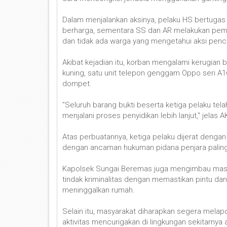
Dalam menjalankan aksinya, pelaku HS bertuga
berharga, sementara SS dan AR melakukan peman
dan tidak ada warga yang mengetahui aksi pencu
Akibat kejadian itu, korban mengalami kerugian
kuning, satu unit telepon genggam Oppo seri A16
dompet.
"Seluruh barang bukti beserta ketiga pelaku t
menjalani proses penyidikan lebih lanjut," jelas AK
Atas perbuatannya, ketiga pelaku dijerat dengan
dengan ancaman hukuman pidana penjara paling
Kapolsek Sungai Beremas juga mengimbau masy
tindak kriminalitas dengan memastikan pintu dan
meninggalkan rumah.
Selain itu, masyarakat diharapkan segera melap
aktivitas mencurigakan di lingkungan sekitarnya