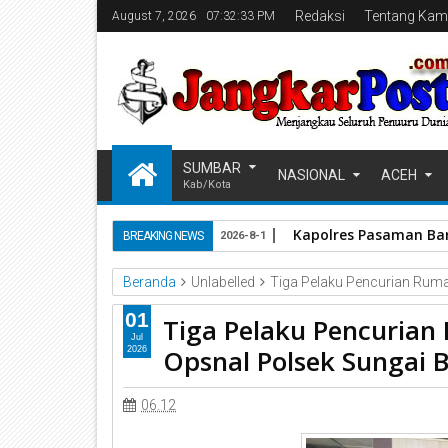
Redaksi
Tentang Kam
August 7, 2026
07:32:34 PM
SUMBAR
NASIONAL
ACEH
Kab/Kota
Kapolres Pasaman Bar
BREAKING NEWS
2026-8-1
Beranda
Unlabelled
Tiga Pelaku Pencurian Ruma
01
Tiga Pelaku Pencurian
Jul
Opsnal Polsek Sungai 
2026
06.12