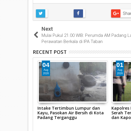
Sha
Next
Mulai Pukul 21.00 WIB: Perumda AM Padang L
Perawatan Berkala di IPA Taban
RECENT POST
04
01
Aug
Aug
2026
2026
ggalang 2026,
Intake Tertimbun Lumpur dan
Kapolres
s Pasaman Barat
Kayu, Pasokan Air Bersih di Kota
Serah Ter
sus Tindak
Padang Terganggu
dan Kapo
n