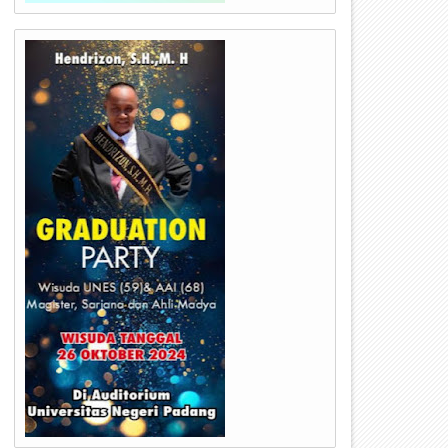
24
23
Jul
Jul
2026
2026
erumda Air Minum Kota Padang
Kapolda Sumbar Hadiri Hari 
erbaiki IPA Gunung Pangilun, 25
TNI Angkatan Udara ke-79,
ibu Pelanggan Terdampak
Perkuat Sinergitas Lintas Ins
enyesuaian