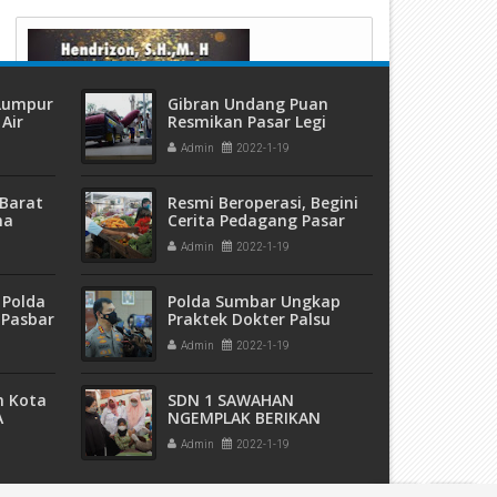
 Lumpur
Gibran Undang Puan
Air
Resmikan Pasar Legi
ang
Admin
2022-1-19
Barat
Resmi Beroperasi, Begini
ma
Cerita Pedagang Pasar
 dan
Legi
Admin
2022-1-19
eremas
 Polda
Polda Sumbar Ungkap
 Pasbar
Praktek Dokter Palsu
an
Admin
2022-1-19
t Ganja
sita
m Kota
SDN 1 SAWAHAN
A
NGEMPLAK BERIKAN
5 Ribu
VAKSINASI KEDUA BAGI
Admin
2022-1-19
pak
SISWA