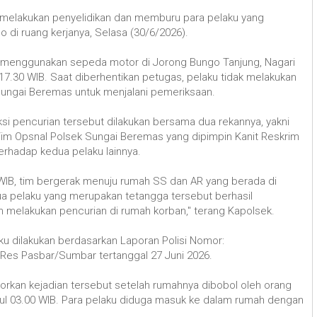
g melakukan penyelidikan dan memburu para pelaku yang
ilo di ruang kerjanya, Selasa (30/6/2026).
as menggunakan sepeda motor di Jorong Bungo Tanjung, Nagari
 17.30 WIB. Saat diberhentikan petugas, pelaku tidak melakukan
ungai Beremas untuk menjalani pemeriksaan.
ksi pencurian tersebut dilakukan bersama dua rekannya, yakni
im Opsnal Polsek Sungai Beremas yang dipimpin Kanit Reskrim
erhadap kedua pelaku lainnya.
30 WIB, tim bergerak menuju rumah SS dan AR yang berada di
dua pelaku yang merupakan tetangga tersebut berhasil
 melakukan pencurian di rumah korban," terang Kapolsek.
u dilakukan berdasarkan Laporan Polisi Nomor:
es Pasbar/Sumbar tertanggal 27 Juni 2026.
rkan kejadian tersebut setelah rumahnya dibobol oleh orang
ukul 03.00 WIB. Para pelaku diduga masuk ke dalam rumah dengan
.