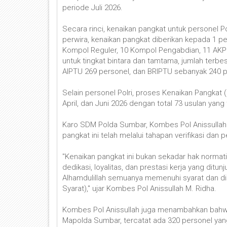
periode Juli 2026.
Secara rinci, kenaikan pangkat untuk personel P
perwira, kenaikan pangkat diberikan kepada 1 p
Kompol Reguler, 10 Kompol Pengabdian, 11 AKP R
untuk tingkat bintara dan tamtama, jumlah terb
AIPTU 269 personel, dan BRIPTU sebanyak 240 p
Selain personel Polri, proses Kenaikan Pangkat 
April, dan Juni 2026 dengan total 73 usulan yang
Karo SDM Polda Sumbar, Kombes Pol Anissullah 
pangkat ini telah melalui tahapan verifikasi dan 
"Kenaikan pangkat ini bukan sekadar hak normatif 
dedikasi, loyalitas, dan prestasi kerja yang ditunj
Alhamdulillah semuanya memenuhi syarat dan dis
Syarat)," ujar Kombes Pol Anissullah M. Ridha.
Kombes Pol Anissullah juga menambahkan bahwa
Mapolda Sumbar, tercatat ada 320 personel yang 