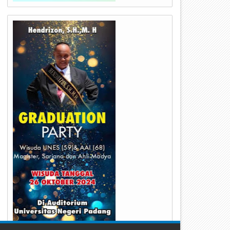
24
23
Jul
Jul
2026
2026
erumda Air Minum Kota Padang
Kapolda Sumbar Hadiri Hari 
erbaiki IPA Gunung Pangilun, 25
TNI Angkatan Udara ke-79,
ibu Pelanggan Terdampak
Perkuat Sinergitas Lintas Ins
enyesuaian