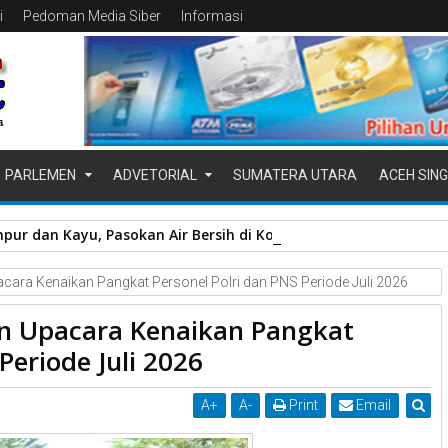
i
Pedoman Media Siber
Informasi
PARLEMEN
ADVETORIAL
SUMATERA UTARA
ACEH SING
pur dan Kayu, Pasokan Air Bersih di Kota Padang Terganggu
ara Kenaikan Pangkat Personel Polri dan PNS Periode Juli 2026
n Upacara Kenaikan Pangkat
Periode Juli 2026
A
+
A
-
Print
Email