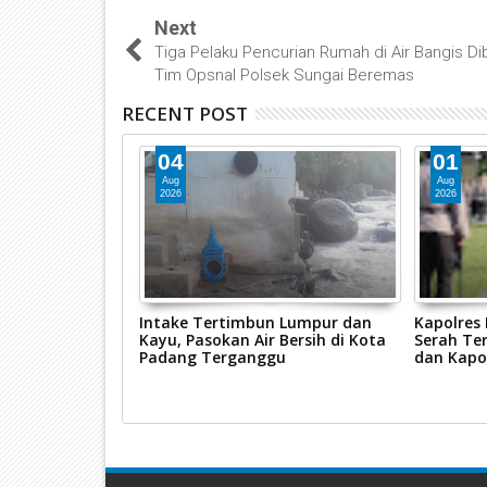
Next
Tiga Pelaku Pencurian Rumah di Air Bangis D
Tim Opsnal Polsek Sungai Beremas
RECENT POST
04
01
Aug
Aug
2026
2026
ggalang 2026,
Intake Tertimbun Lumpur dan
Kapolres
s Pasaman Barat
Kayu, Pasokan Air Bersih di Kota
Serah Ter
sus Tindak
Padang Terganggu
dan Kapo
n