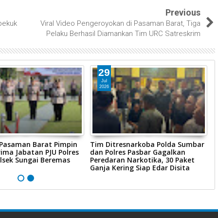
Previous
ibekuk
Viral Video Pengeroyokan di Pasaman Barat, Tiga
Pelaku Berhasil Diamankan Tim URC Satreskrim
29
Jul
2026
 Pasaman Barat Pimpin
Tim Ditresnarkoba Polda Sumbar
P
ima Jabatan PJU Polres
dan Polres Pasbar Gagalkan
P
lsek Sungai Beremas
Peredaran Narkotika, 30 Paket
R
Ganja Kering Siap Edar Disita
P