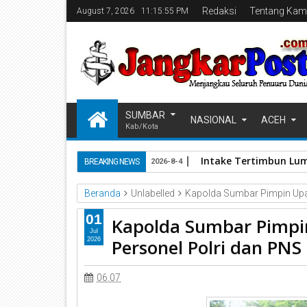
Redaksi
Tentang Kam
August 7, 2026
11:15:56 PM
SUMBAR
NASIONAL
ACEH
Kab/Kota
Intake Tertimbun Lum
BREAKING NEWS
2026-8-4
Beranda
Unlabelled
Kapolda Sumbar Pimpin Upac
01
Kapolda Sumbar Pimpi
Jul
Personel Polri dan PNS 
2026
06.07