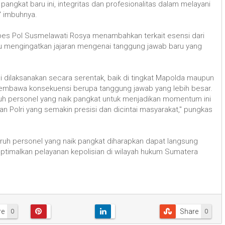
angkat baru ini, integritas dan profesionalitas dalam melayani
" imbuhnya.
es Pol Susmelawati Rosya menambahkan terkait esensi dari
liau mengingatkan jajaran mengenai tanggung jawab baru yang
i dilaksanakan secara serentak, baik di tingkat Mapolda maupun
ni membawa konsekuensi berupa tanggung jawab yang lebih besar.
ruh personel yang naik pangkat untuk menjadikan momentum ini
Polri yang semakin presisi dan dicintai masyarakat," pungkas
ruh personel yang naik pangkat diharapkan dapat langsung
timalkan pelayanan kepolisian di wilayah hukum Sumatera
re
Share
0
0