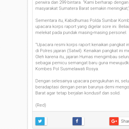
perwira dan 299 bintara. "Kami berharap dengan p
masyarakat Sumatera Barat semakin meningkat,
Sementara itu, Kabidhumas Polda Sumbar Komb
upacara korps raport yang digelar sore ini. Be
melekat pada pundak masing-masing personel.
"Upacara resmi korps raport kenaikan pangkat in
di Polres jajaran (Satwil). Kenaikan pangkat i
Oleh karena itu, jajaran Humas mengimbau selu
sebagai pemicu semangat baru guna mewujudkan 
Kombes Pol Susmelawati Rosya.
Dengan selesainya upacara pengukuhan ini, selu
beradaptasi dengan peran barunya demi mengop
Barat agar tetap berjalan kondusif dan solid.
(Red)
Sha