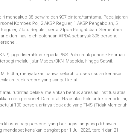
olri mencakup 38 perwira dan 907 bintara/tamtama. Pada jajaran
ersonel Kombes Pol, 2 AKBP Reguler, 1 AKBP Pengabdian, 5
eguler, 7 Iptu Reguler, serta 2 Ipda Pengabdian. Sementara
esar didominasi oleh golongan AIPDA sebanyak 305 personel,
ersonel.
(KNP) juga diserahkan kepada PNS Polri untuk periode Februari,
 terbagi melalui jalur Mabes/BKN, Mapolda, hingga Satwil.
M. Ridha, menyatakan bahwa seluruh proses usulan kenaikan
penilaian track record yang sangat ketat.
atau rutinitas belaka, melainkan bentuk apresiasi institusi atas
ukkan oleh personel. Dari total 945 usulan Polri untuk periode ini,
etujui 100 persen, artinya tidak ada yang TMS (Tidak Memenuhi
 khusus bagi personel yang bertugas langsung di bawah
mendapat kenaikan pangkat per 1 Juli 2026, terdiri dari 21