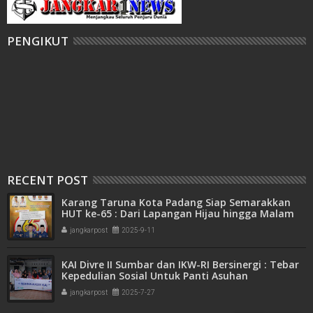
PENGIKUT
RECENT POST
Karang Taruna Kota Padang Siap Semarakkan
HUT ke-65 : Dari Lapangan Hijau hingga Malam
Kebersamaan
jangkarpost
2025-9-11
KAI Divre II Sumbar dan IKW-RI Bersinergi : Tebar
Kepedulian Sosial Untuk Panti Asuhan
jangkarpost
2025-7-27