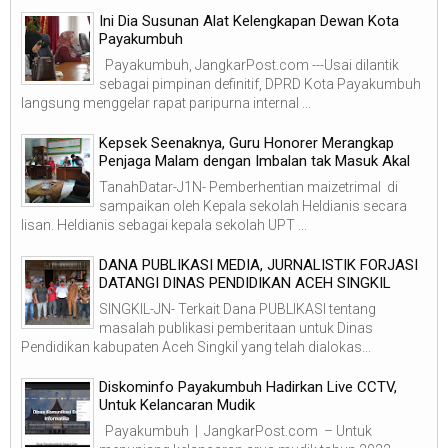
Ini Dia Susunan Alat Kelengkapan Dewan Kota
Payakumbuh
Payakumbuh, JangkarPost.com ---Usai dilantik
sebagai pimpinan definitif, DPRD Kota Payakumbuh
langsung menggelar rapat paripurna internal ...
Kepsek Seenaknya, Guru Honorer Merangkap
Penjaga Malam dengan Imbalan tak Masuk Akal
TanahDatar-J1N- Pemberhentian maizetrimal di
sampaikan oleh Kepala sekolah Heldianis secara
lisan. Heldianis sebagai kepala sekolah UPT ...
DANA PUBLIKASI MEDIA, JURNALISTIK FORJASI
DATANGI DINAS PENDIDIKAN ACEH SINGKIL
SINGKIL-JN- Terkait Dana PUBLIKASI tentang
masalah publikasi pemberitaan untuk Dinas
Pendidikan kabupaten Aceh Singkil yang telah dialokas...
Diskominfo Payakumbuh Hadirkan Live CCTV,
Untuk Kelancaran Mudik
Payakumbuh | JangkarPost.com – Untuk