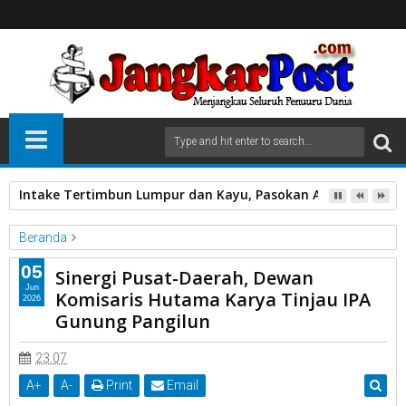
Intake Tertimbun Lumpur dan Kayu, Pasokan Air Bersih di 
Beranda
PDAM
05
Sinergi Pusat-Daerah, Dewan
Sinergi Pusat-Daerah, Dewan Komisaris Hutama Karya Tinjau
Jun
Komisaris Hutama Karya Tinjau IPA
2026
IPA Gunung Pangilun
Gunung Pangilun
23.07
A
+
A
-
Print
Email