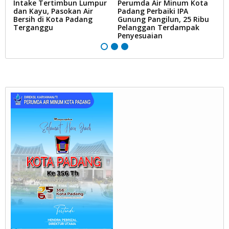
Intake Tertimbun Lumpur
Perumda Air Minum Kota
R
ak
dan Kayu, Pasokan Air
Padang Perbaiki IPA
D
Bersih di Kota Padang
Gunung Pangilun, 25 Ribu
B
Terganggu
Pelanggan Terdampak
P
Penyesuaian
Ai