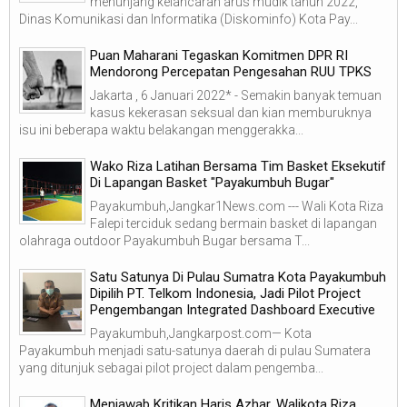
menunjang kelancaran arus mudik tahun 2022,
Dinas Komunikasi dan Informatika (Diskominfo) Kota Pay...
Puan Maharani Tegaskan Komitmen DPR RI
Mendorong Percepatan Pengesahan RUU TPKS
Jakarta , 6 Januari 2022* - Semakin banyak temuan
kasus kekerasan seksual dan kian memburuknya
isu ini beberapa waktu belakangan menggerakka...
Wako Riza Latihan Bersama Tim Basket Eksekutif
Di Lapangan Basket "Payakumbuh Bugar"
Payakumbuh,Jangkar1News.com --- Wali Kota Riza
Falepi terciduk sedang bermain basket di lapangan
olahraga outdoor Payakumbuh Bugar bersama T...
Satu Satunya Di Pulau Sumatra Kota Payakumbuh
Dipilih PT. Telkom Indonesia, Jadi Pilot Project
Pengembangan Integrated Dashboard Executive
Payakumbuh,Jangkarpost.com— Kota
Payakumbuh menjadi satu-satunya daerah di pulau Sumatera
yang ditunjuk sebagai pilot project dalam pengemba...
Menjawab Kritikan Haris Azhar, Walikota Riza