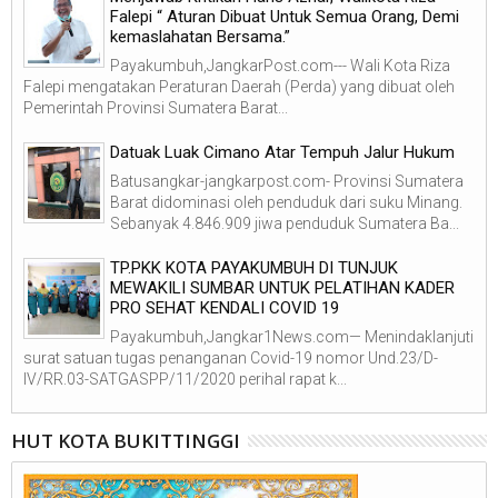
Falepi “ Aturan Dibuat Untuk Semua Orang, Demi
kemaslahatan Bersama.”
Payakumbuh,JangkarPost.com--- Wali Kota Riza
Falepi mengatakan Peraturan Daerah (Perda) yang dibuat oleh
Pemerintah Provinsi Sumatera Barat...
Datuak Luak Cimano Atar Tempuh Jalur Hukum
Batusangkar-jangkarpost.com- Provinsi Sumatera
Barat didominasi oleh penduduk dari suku Minang.
Sebanyak 4.846.909 jiwa penduduk Sumatera Ba...
TP.PKK KOTA PAYAKUMBUH DI TUNJUK
MEWAKILI SUMBAR UNTUK PELATIHAN KADER
PRO SEHAT KENDALI COVID 19
Payakumbuh,Jangkar1News.com— Menindaklanjuti
surat satuan tugas penanganan Covid-19 nomor Und.23/D-
IV/RR.03-SATGASPP/11/2020 perihal rapat k...
HUT KOTA BUKITTINGGI