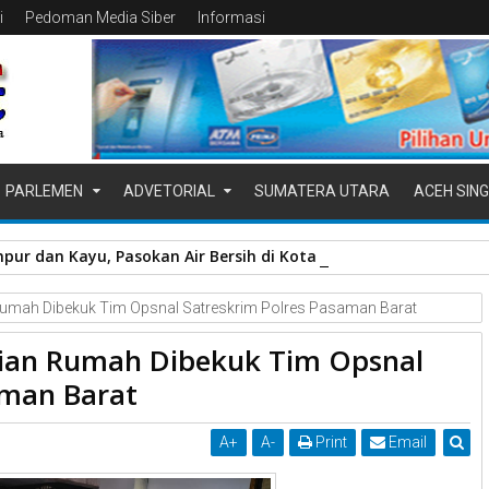
i
Pedoman Media Siber
Informasi
PARLEMEN
ADVETORIAL
SUMATERA UTARA
ACEH SING
pur dan Kayu, Pasokan Air Bersih di Kota Padang Terganggu
umah Dibekuk Tim Opsnal Satreskrim Polres Pasaman Barat
ian Rumah Dibekuk Tim Opsnal
aman Barat
A
+
A
-
Print
Email