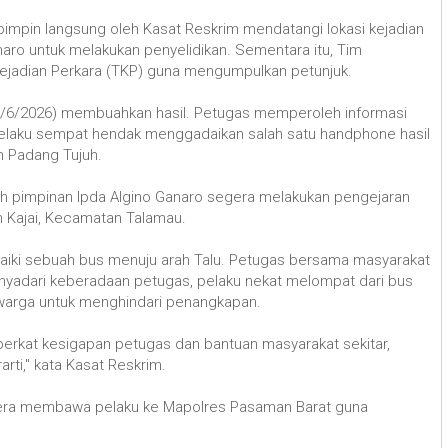
ipimpin langsung oleh Kasat Reskrim mendatangi lokasi kejadian
aro untuk melakukan penyelidikan. Sementara itu, Tim
Kejadian Perkara (TKP) guna mengumpulkan petunjuk.
 (2/6/2026) membuahkan hasil. Petugas memperoleh informasi
elaku sempat hendak menggadaikan salah satu handphone hasil
h Padang Tujuh.
wah pimpinan Ipda Algino Ganaro segera melakukan pengejaran
h Kajai, Kecamatan Talamau.
naiki sebuah bus menuju arah Talu. Petugas bersama masyarakat
adari keberadaan petugas, pelaku nekat melompat dari bus
 warga untuk menghindari penangkapan.
berkat kesigapan petugas dan bantuan masyarakat sekitar,
rti," kata Kasat Reskrim.
era membawa pelaku ke Mapolres Pasaman Barat guna