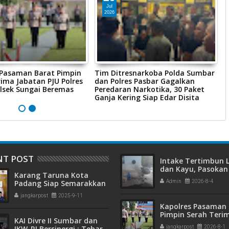
Jul
2026
 Pasaman Barat Pimpin
Tim Ditresnarkoba Polda Sumbar
P
ima Jabatan PJU Polres
dan Polres Pasbar Gagalkan
P
lsek Sungai Beremas
Peredaran Narkotika, 30 Paket
R
Ganja Kering Siap Edar Disita
P
NT POST
Intake Tertimbun
dan Kayu, Pasokan 
Karang Taruna Kota
Bersih di Kota Pad
Padang Siap Semarakkan
Admin
2026-8-4
Terganggu
HUT ke-65 : Dari
jangkarpost
2025-9-11
Lapangan Hijau hingga
Kapolres Pasaman 
Malam Kebersamaan
Pimpin Serah Teri
KAI Divre II Sumbar dan
Jabatan PJU Polres
IKW-RI Bersinergi : Tebar
jangkarpost
2026-8-1