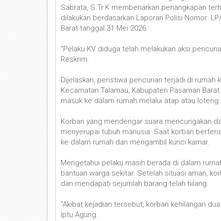
Sabrata, S.Tr.K membenarkan penangkapan terh
dilakukan berdasarkan Laporan Polisi Nomor: 
Barat tanggal 31 Mei 2026.
"Pelaku KV diduga telah melakukan aksi pencurian
Reskrim.
Dijelaskan, peristiwa pencurian terjadi di rumah
Kecamatan Talamau, Kabupaten Pasaman Barat pa
masuk ke dalam rumah melalui atap atau loteng 
Korban yang mendengar suara mencurigakan dar
menyerupai tubuh manusia. Saat korban berteria
ke dalam rumah dan mengambil kunci kamar.
Mengetahui pelaku masih berada di dalam rumah
bantuan warga sekitar. Setelah situasi aman, 
dan mendapati sejumlah barang telah hilang.
"Akibat kejadian tersebut, korban kehilangan du
Iptu Agung.