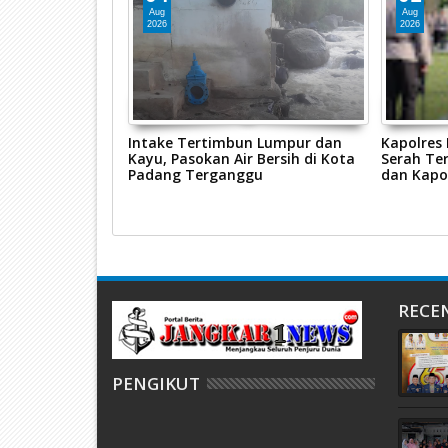
Aug
Aug
2026
2026
ggalang 2026,
Intake Tertimbun Lumpur dan
Kapolres
s Pasaman Barat
Kayu, Pasokan Air Bersih di Kota
Serah Ter
sus Tindak
Padang Terganggu
dan Kapo
n
RECE
PENGIKUT