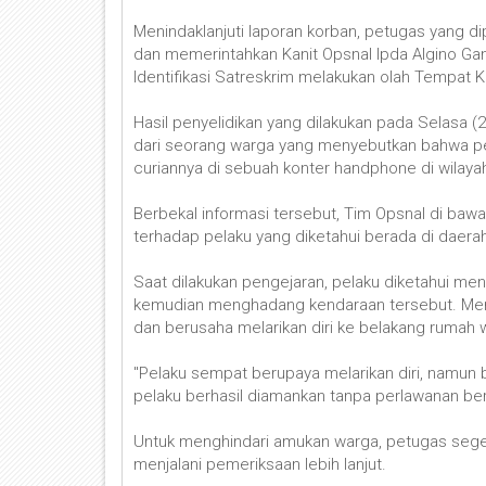
Menindaklanjuti laporan korban, petugas yang d
dan memerintahkan Kanit Opsnal Ipda Algino Gan
Identifikasi Satreskrim melakukan olah Tempat 
Hasil penyelidikan yang dilakukan pada Selasa
dari seorang warga yang menyebutkan bahwa p
curiannya di sebuah konter handphone di wilaya
Berbekal informasi tersebut, Tim Opsnal di ba
terhadap pelaku yang diketahui berada di daera
Saat dilakukan pengejaran, pelaku diketahui me
kemudian menghadang kendaraan tersebut. Meny
dan berusaha melarikan diri ke belakang rumah
"Pelaku sempat berupaya melarikan diri, namun 
pelaku berhasil diamankan tanpa perlawanan bera
Untuk menghindari amukan warga, petugas seg
menjalani pemeriksaan lebih lanjut.