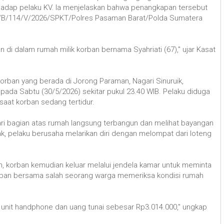
adap pelaku KV. Ia menjelaskan bahwa penangkapan tersebut
LP/B/114/V/2026/SPKT/Polres Pasaman Barat/Polda Sumatera
 di dalam rumah milik korban bernama Syahriati (67)," ujar Kasat
 korban yang berada di Jorong Paraman, Nagari Sinuruik,
da Sabtu (30/5/2026) sekitar pukul 23.40 WIB. Pelaku diduga
saat korban sedang tertidur.
i bagian atas rumah langsung terbangun dan melihat bayangan
k, pelaku berusaha melarikan diri dengan melompat dari loteng
, korban kemudian keluar melalui jendela kamar untuk meminta
korban bersama salah seorang warga memeriksa kondisi rumah
a unit handphone dan uang tunai sebesar Rp3.014.000," ungkap