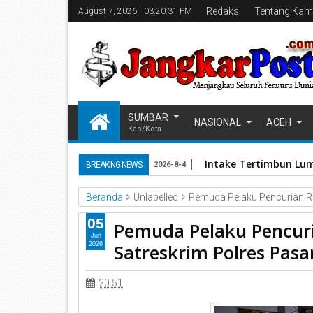
Redaksi
Tentang Kam
August 7, 2026
03:20:32 PM
SUMBAR
NASIONAL
ACEH
Kab/Kota
Intake Tertimbun Lum
BREAKING NEWS
2026-8-4
Beranda
Unlabelled
Pemuda Pelaku Pencurian R
05
Pemuda Pelaku Pencur
Jun
Satreskrim Polres Pas
2026
20.51