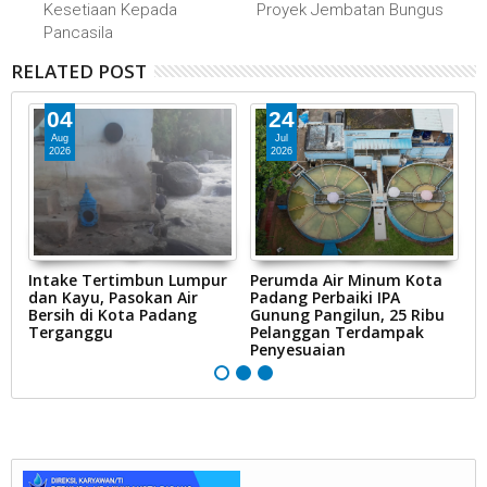
Kesetiaan Kepada
Proyek Jembatan Bungus
Pancasila
RELATED POST
04
24
Aug
Jul
2026
2026
Intake Tertimbun Lumpur
Perumda Air Minum Kota
R
ak
dan Kayu, Pasokan Air
Padang Perbaiki IPA
D
Bersih di Kota Padang
Gunung Pangilun, 25 Ribu
B
Terganggu
Pelanggan Terdampak
P
Penyesuaian
Ai