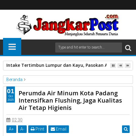
Intake Tertimbun Lumpur dan Kayu, Pasokan Air Bersih di 
Beranda
PDAM
01
Perumda Air Minum Kota Padang
Perumda Air Minum Kota Padang Intensifkan Flushing, Jaga
Oct
Intensifkan Flushing, Jaga Kualitas
2025
Kualitas Air Tetap Higienis
Air Tetap Higienis
02.30
A
+
A
-
Print
Email