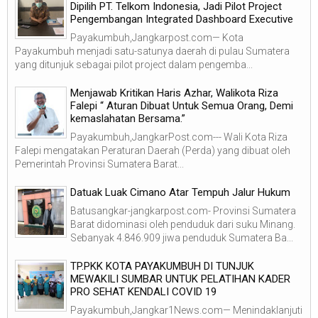
Dipilih PT. Telkom Indonesia, Jadi Pilot Project
Pengembangan Integrated Dashboard Executive
Payakumbuh,Jangkarpost.com— Kota
Payakumbuh menjadi satu-satunya daerah di pulau Sumatera
yang ditunjuk sebagai pilot project dalam pengemba...
Menjawab Kritikan Haris Azhar, Walikota Riza
Falepi “ Aturan Dibuat Untuk Semua Orang, Demi
kemaslahatan Bersama.”
Payakumbuh,JangkarPost.com--- Wali Kota Riza
Falepi mengatakan Peraturan Daerah (Perda) yang dibuat oleh
Pemerintah Provinsi Sumatera Barat...
Datuak Luak Cimano Atar Tempuh Jalur Hukum
Batusangkar-jangkarpost.com- Provinsi Sumatera
Barat didominasi oleh penduduk dari suku Minang.
Sebanyak 4.846.909 jiwa penduduk Sumatera Ba...
TP.PKK KOTA PAYAKUMBUH DI TUNJUK
MEWAKILI SUMBAR UNTUK PELATIHAN KADER
PRO SEHAT KENDALI COVID 19
Payakumbuh,Jangkar1News.com— Menindaklanjuti