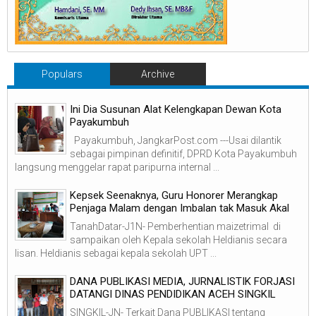
Populars
Archive
Ini Dia Susunan Alat Kelengkapan Dewan Kota
Payakumbuh
Payakumbuh, JangkarPost.com ---Usai dilantik
sebagai pimpinan definitif, DPRD Kota Payakumbuh
langsung menggelar rapat paripurna internal ...
Kepsek Seenaknya, Guru Honorer Merangkap
Penjaga Malam dengan Imbalan tak Masuk Akal
TanahDatar-J1N- Pemberhentian maizetrimal di
sampaikan oleh Kepala sekolah Heldianis secara
lisan. Heldianis sebagai kepala sekolah UPT ...
DANA PUBLIKASI MEDIA, JURNALISTIK FORJASI
DATANGI DINAS PENDIDIKAN ACEH SINGKIL
SINGKIL-JN- Terkait Dana PUBLIKASI tentang