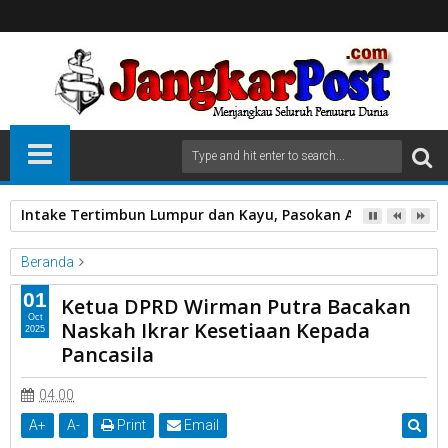
Intake Tertimbun Lumpur dan Kayu, Pasokan Air Bersih di 
Beranda
Ketua DPRD Wirman Putra Bacakan Naskah Ikrar Kesetiaan
01
Ketua DPRD Wirman Putra Bacakan
Kepada Pancasila
Oct
Naskah Ikrar Kesetiaan Kepada
2025
Pancasila
Ketua DPRD Wirman Putra Bacakan Naskah Ikrar Kesetiaan
Kepada Pancasila
04.00
A
+
A
-
Print
Email