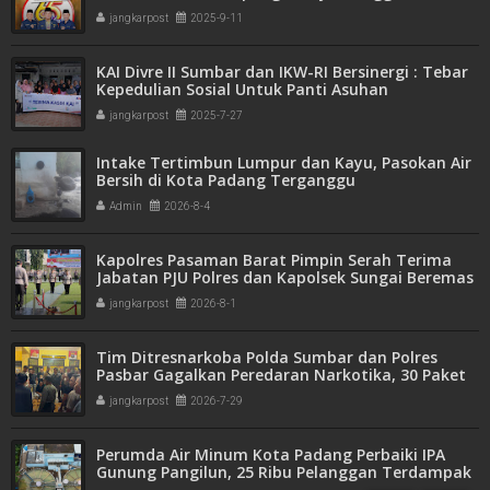
Kebersamaan
jangkarpost
2025-9-11
KAI Divre II Sumbar dan IKW-RI Bersinergi : Tebar
Kepedulian Sosial Untuk Panti Asuhan
jangkarpost
2025-7-27
Intake Tertimbun Lumpur dan Kayu, Pasokan Air
Bersih di Kota Padang Terganggu
Admin
2026-8-4
Kapolres Pasaman Barat Pimpin Serah Terima
Jabatan PJU Polres dan Kapolsek Sungai Beremas
jangkarpost
2026-8-1
Tim Ditresnarkoba Polda Sumbar dan Polres
Pasbar Gagalkan Peredaran Narkotika, 30 Paket
Ganja Kering Siap Edar Disita
jangkarpost
2026-7-29
Perumda Air Minum Kota Padang Perbaiki IPA
Gunung Pangilun, 25 Ribu Pelanggan Terdampak
Penyesuaian