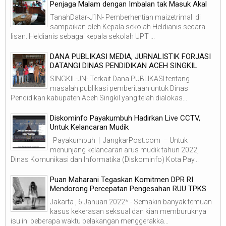
Penjaga Malam dengan Imbalan tak Masuk Akal
TanahDatar-J1N- Pemberhentian maizetrimal di
sampaikan oleh Kepala sekolah Heldianis secara
lisan. Heldianis sebagai kepala sekolah UPT ...
DANA PUBLIKASI MEDIA, JURNALISTIK FORJASI
DATANGI DINAS PENDIDIKAN ACEH SINGKIL
SINGKIL-JN- Terkait Dana PUBLIKASI tentang
masalah publikasi pemberitaan untuk Dinas
Pendidikan kabupaten Aceh Singkil yang telah dialokas...
Diskominfo Payakumbuh Hadirkan Live CCTV,
Untuk Kelancaran Mudik
Payakumbuh | JangkarPost.com – Untuk
menunjang kelancaran arus mudik tahun 2022,
Dinas Komunikasi dan Informatika (Diskominfo) Kota Pay...
Puan Maharani Tegaskan Komitmen DPR RI
Mendorong Percepatan Pengesahan RUU TPKS
Jakarta , 6 Januari 2022* - Semakin banyak temuan
kasus kekerasan seksual dan kian memburuknya
isu ini beberapa waktu belakangan menggerakka...