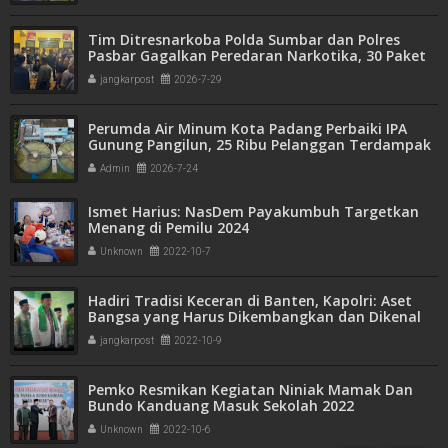
Tim Ditresnarkoba Polda Sumbar dan Polres
Pasbar Gagalkan Peredaran Narkotika, 30 Paket
Ganja Kering Siap Edar Disita
jangkarpost
2026-7-29
Perumda Air Minum Kota Padang Perbaiki IPA
Gunung Pangilun, 25 Ribu Pelanggan Terdampak
Penyesuaian
Admin
2026-7-24
Ismet Harius: NasDem Payakumbuh Targetkan
Menang di Pemilu 2024
Unknown
2022-10-7
Hadiri Tradisi Keceran di Banten, Kapolri: Aset
Bangsa yang Harus Dikembangkan dan Dikenal
Seluruh Dunia
jangkarpost
2022-10-9
Pemko Resmikan Kegiatan Niniak Mamak Dan
Bundo Kanduang Masuk Sekolah 2022
Unknown
2022-10-6