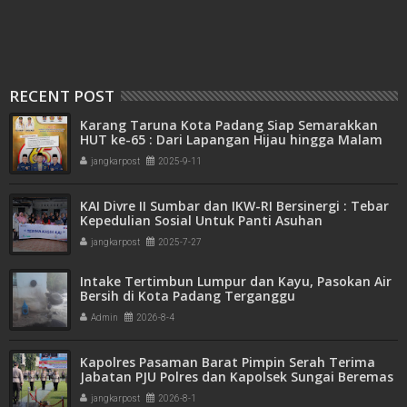
RECENT POST
Karang Taruna Kota Padang Siap Semarakkan
HUT ke-65 : Dari Lapangan Hijau hingga Malam
Kebersamaan
jangkarpost
2025-9-11
KAI Divre II Sumbar dan IKW-RI Bersinergi : Tebar
Kepedulian Sosial Untuk Panti Asuhan
jangkarpost
2025-7-27
Intake Tertimbun Lumpur dan Kayu, Pasokan Air
Bersih di Kota Padang Terganggu
Admin
2026-8-4
Kapolres Pasaman Barat Pimpin Serah Terima
Jabatan PJU Polres dan Kapolsek Sungai Beremas
jangkarpost
2026-8-1