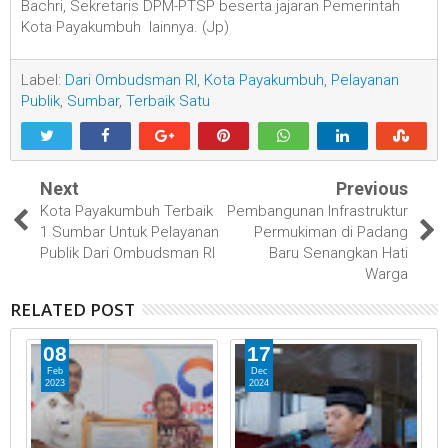
Bachri, Sekretaris DPM-PTSP beserta jajaran Pemerintah
Kota Payakumbuh lainnya. (Jp)
Label:
Dari Ombudsman RI
,
Kota Payakumbuh
,
Pelayanan
Publik
,
Sumbar
,
Terbaik Satu
Next
Previous
Kota Payakumbuh Terbaik
Pembangunan Infrastruktur
1 Sumbar Untuk Pelayanan
Permukiman di Padang
Publik Dari Ombudsman RI
Baru Senangkan Hati
Warga
RELATED POST
08
17
Feb
Dec
2023
2024