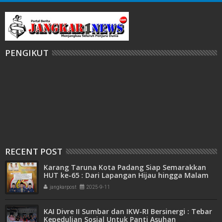
PENGIKUT
RECENT POST
Karang Taruna Kota Padang Siap Semarakkan
HUT ke-65 : Dari Lapangan Hijau hingga Malam
Kebersamaan
jangkarpost
2025-9-11
KAI Divre II Sumbar dan IKW-RI Bersinergi : Tebar
Kepedulian Sosial Untuk Panti Asuhan