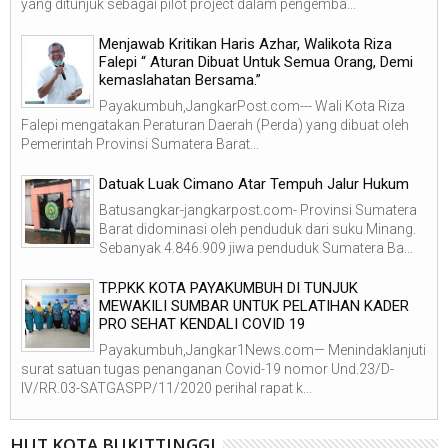
yang ditunjuk sebagai pilot project dalam pengemba...
Menjawab Kritikan Haris Azhar, Walikota Riza
Falepi “ Aturan Dibuat Untuk Semua Orang, Demi
kemaslahatan Bersama.”
Payakumbuh,JangkarPost.com--- Wali Kota Riza
Falepi mengatakan Peraturan Daerah (Perda) yang dibuat oleh
Pemerintah Provinsi Sumatera Barat...
Datuak Luak Cimano Atar Tempuh Jalur Hukum
Batusangkar-jangkarpost.com- Provinsi Sumatera
Barat didominasi oleh penduduk dari suku Minang.
Sebanyak 4.846.909 jiwa penduduk Sumatera Ba...
TP.PKK KOTA PAYAKUMBUH DI TUNJUK
MEWAKILI SUMBAR UNTUK PELATIHAN KADER
PRO SEHAT KENDALI COVID 19
Payakumbuh,Jangkar1News.com— Menindaklanjuti
surat satuan tugas penanganan Covid-19 nomor Und.23/D-
IV/RR.03-SATGASPP/11/2020 perihal rapat k...
HUT KOTA BUKITTINGGI