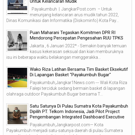
Untuk Kelancaran Mudik
Payakumbuh | JangkarPost.com – Untuk
menunjang kelancaran arus mudik tahun 2022,
Dinas Komunikasi dan Informatika (Diskominfo) Kota Pay...
Puan Maharani Tegaskan Komitmen DPR RI
Mendorong Percepatan Pengesahan RUU TPKS
Jakarta , 6 Januari 2022* - Semakin banyak temuan
kasus kekerasan seksual dan kian memburuknya
isu ini beberapa waktu belakangan menggerakka...
Wako Riza Latihan Bersama Tim Basket Eksekutif
Di Lapangan Basket "Payakumbuh Bugar"
Payakumbuh,Jangkar1News.com --- Wali Kota Riza
Falepi terciduk sedang bermain basket di lapangan
olahraga outdoor Payakumbuh Bugar bersama T...
Satu Satunya Di Pulau Sumatra Kota Payakumbuh
Dipilih PT. Telkom Indonesia, Jadi Pilot Project
Pengembangan Integrated Dashboard Executive
Payakumbuh,Jangkarpost.com— Kota
Payakumbuh menjadi satu-satunya daerah di pulau Sumatera