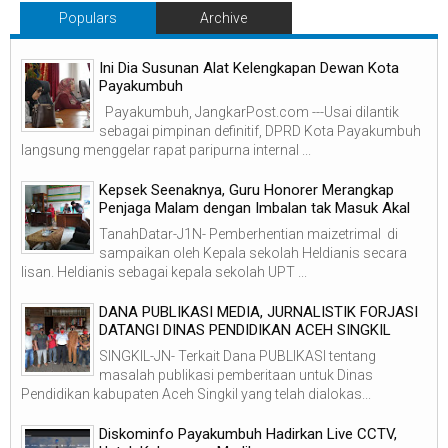
Populars
Archive
Ini Dia Susunan Alat Kelengkapan Dewan Kota
Payakumbuh
Payakumbuh, JangkarPost.com ---Usai dilantik
sebagai pimpinan definitif, DPRD Kota Payakumbuh
langsung menggelar rapat paripurna internal ...
Kepsek Seenaknya, Guru Honorer Merangkap
Penjaga Malam dengan Imbalan tak Masuk Akal
TanahDatar-J1N- Pemberhentian maizetrimal di
sampaikan oleh Kepala sekolah Heldianis secara
lisan. Heldianis sebagai kepala sekolah UPT ...
DANA PUBLIKASI MEDIA, JURNALISTIK FORJASI
DATANGI DINAS PENDIDIKAN ACEH SINGKIL
SINGKIL-JN- Terkait Dana PUBLIKASI tentang
masalah publikasi pemberitaan untuk Dinas
Pendidikan kabupaten Aceh Singkil yang telah dialokas...
Diskominfo Payakumbuh Hadirkan Live CCTV,