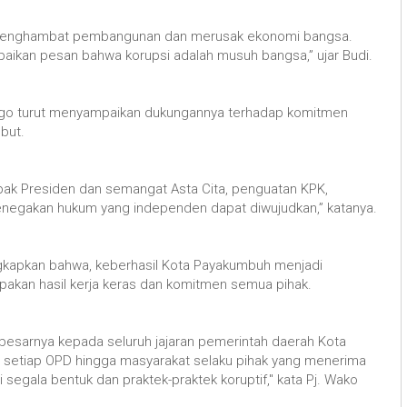
g menghambat pembangunan dan merusak ekonomi bangsa.
aikan pesan bahwa korupsi adalah musuh bangsa,” ujar Budi.
go turut menyampaikan dukungannya terhadap komitmen
but.
ak Presiden dan semangat Asta Cita, penguatan KPK,
enegakan hukum yang independen dapat diwujudkan,” katanya.
ngkapkan bahwa, keberhasil Kota Payakumbuh menjadi
pakan hasil kerja keras dan komitmen semua pihak.
esarnya kepada seluruh jajaran pemerintah daerah Kota
 setiap OPD hingga masyarakat selaku pihak yang menerima
egala bentuk dan praktek-praktek koruptif," kata Pj. Wako