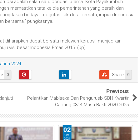
orupsi adalah salah satu pondasi utama. Kota Payakumbuh
ngan memastikan tata kelola pemerintahan yang bersih dan
ciptakan budaya integritas. Jika kita bersatu, impian Indonesia
kan bersama,” pungkasnya.
at diharapkan dapat bersatu melawan korupsi, menjadikan
nuju visi besar Indonesia Emas 2045. (Jp)
ahun 2024
re
Share
0
0
Previous
anjuti
Pelantikan Mabisaka Dan Pengurusb SBH Kwartir
Cabang 0314 Masa Bakti 2020-2025
02
Oct
2024