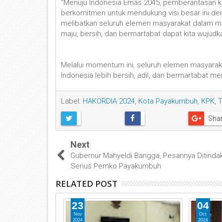
“Menuju Indonesia Emas 2045, pemberantasan k
berkomitmen untuk mendukung visi besar ini de
melibatkan seluruh elemen masyarakat dalam men
maju, bersih, dan bermartabat dapat kita wujud
Melalui momentum ini, seluruh elemen masyarak
Indonesia lebih bersih, adil, dan bermartabat me
Label:
HAKORDIA 2024
,
Kota Payakumbuh
,
KPK
,
T
Sha
Next
Gubernur Mahyeldi Bangga, Pesannya Ditindakl
Serius Pemko Payakumbuh
RELATED POST
23
04
Nov
Oct
2024
2024