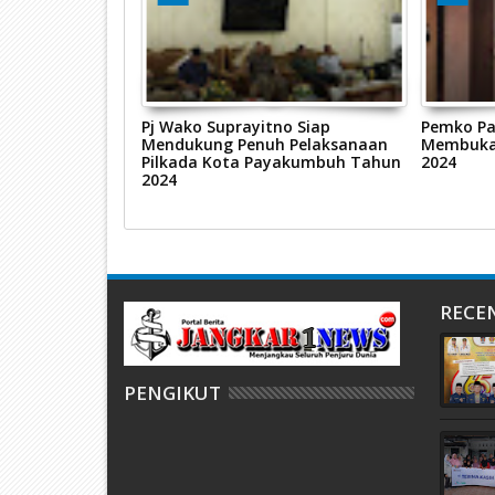
adiri Pelantikan
Pj Wako Suprayitno Siap
Pemko P
umbuh Limapuluh
Mendukung Penuh Pelaksanaan
Membuka 
4-2027
Pilkada Kota Payakumbuh Tahun
2024
2024
RECE
PENGIKUT