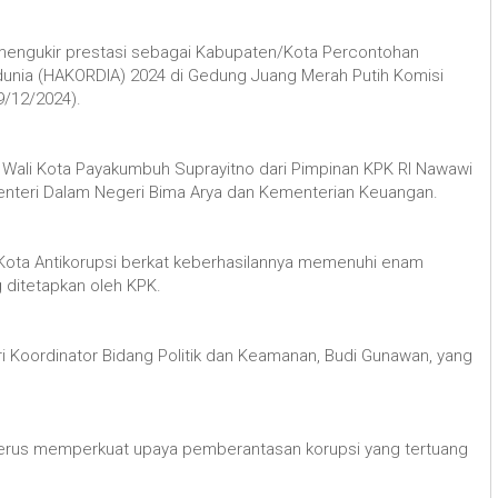
engukir prestasi sebagai Kabupaten/Kota Percontohan
edunia (HAKORDIA) 2024 di Gedung Juang Merah Putih Komisi
9/12/2024).
j. Wali Kota Payakumbuh Suprayitno dari Pimpinan KPK RI Nawawi
Menteri Dalam Negeri Bima Arya dan Kementerian Keuangan.
Kota Antikorupsi berkat keberhasilannya memenuhi enam
 ditetapkan oleh KPK.
ri Koordinator Bidang Politik dan Keamanan, Budi Gunawan, yang
erus memperkuat upaya pemberantasan korupsi yang tertuang