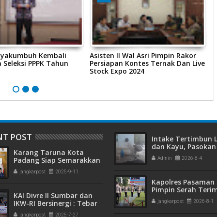
ayakumbuh Kembali
Asisten II Wal Asri Pimpin Rakor
S
Seleksi PPPK Tahun
Persiapan Kontes Ternak Dan Live
K
Stock Expo 2024
T
NT POST
Intake Tertimbun
dan Kayu, Pasokan 
Karang Taruna Kota
Bersih di Kota Pad
Padang Siap Semarakkan
Admin
2026-8-4
Terganggu
HUT ke-65 : Dari
jangkarpost
2025-9-11
Lapangan Hijau hingga
Kapolres Pasaman 
Malam Kebersamaan
Pimpin Serah Teri
KAI Divre II Sumbar dan
Jabatan PJU Polres
IKW-RI Bersinergi : Tebar
jangkarpost
2026-8-1
Kapolsek Sungai B
Kepedulian Sosial Untuk
jangkarpost
2025-7-27