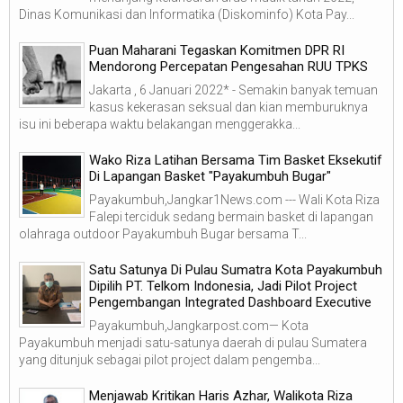
Dinas Komunikasi dan Informatika (Diskominfo) Kota Pay...
Puan Maharani Tegaskan Komitmen DPR RI
Mendorong Percepatan Pengesahan RUU TPKS
Jakarta , 6 Januari 2022* - Semakin banyak temuan
kasus kekerasan seksual dan kian memburuknya
isu ini beberapa waktu belakangan menggerakka...
Wako Riza Latihan Bersama Tim Basket Eksekutif
Di Lapangan Basket "Payakumbuh Bugar"
Payakumbuh,Jangkar1News.com --- Wali Kota Riza
Falepi terciduk sedang bermain basket di lapangan
olahraga outdoor Payakumbuh Bugar bersama T...
Satu Satunya Di Pulau Sumatra Kota Payakumbuh
Dipilih PT. Telkom Indonesia, Jadi Pilot Project
Pengembangan Integrated Dashboard Executive
Payakumbuh,Jangkarpost.com— Kota
Payakumbuh menjadi satu-satunya daerah di pulau Sumatera
yang ditunjuk sebagai pilot project dalam pengemba...
Menjawab Kritikan Haris Azhar, Walikota Riza