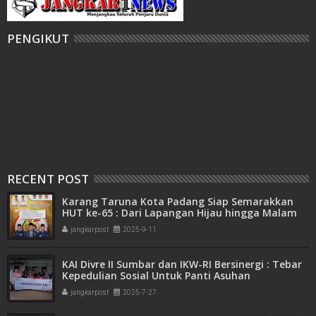
PENGIKUT
RECENT POST
Karang Taruna Kota Padang Siap Semarakkan
HUT ke-65 : Dari Lapangan Hijau hingga Malam
Kebersamaan
jangkarpost
2025-9-11
KAI Divre II Sumbar dan IKW-RI Bersinergi : Tebar
Kepedulian Sosial Untuk Panti Asuhan
jangkarpost
2025-7-27