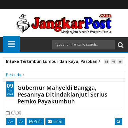
Intake Tertimbun Lumpur dan Kayu, Pasokan Air Bersih di 
Beranda
Bangga
Gubernur Sumbar
Kota Payakumbuh
Mahyeldi
09
Gubernur Mahyeldi Bangga,
Gubernur Mahyeldi Bangga, Pesannya Ditindaklanjuti Serius
Dec
Pesannya Ditindaklanjuti Serius
2024
Pemko Payakumbuh
Pemko Payakumbuh
03.00
A
+
A
-
Print
Email