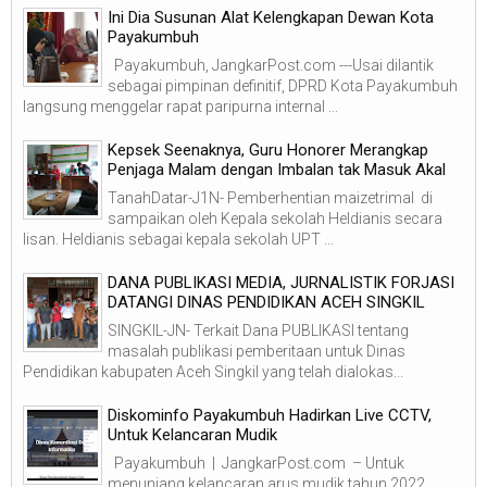
Ini Dia Susunan Alat Kelengkapan Dewan Kota
Payakumbuh
Payakumbuh, JangkarPost.com ---Usai dilantik
sebagai pimpinan definitif, DPRD Kota Payakumbuh
langsung menggelar rapat paripurna internal ...
Kepsek Seenaknya, Guru Honorer Merangkap
Penjaga Malam dengan Imbalan tak Masuk Akal
TanahDatar-J1N- Pemberhentian maizetrimal di
sampaikan oleh Kepala sekolah Heldianis secara
lisan. Heldianis sebagai kepala sekolah UPT ...
DANA PUBLIKASI MEDIA, JURNALISTIK FORJASI
DATANGI DINAS PENDIDIKAN ACEH SINGKIL
SINGKIL-JN- Terkait Dana PUBLIKASI tentang
masalah publikasi pemberitaan untuk Dinas
Pendidikan kabupaten Aceh Singkil yang telah dialokas...
Diskominfo Payakumbuh Hadirkan Live CCTV,
Untuk Kelancaran Mudik
Payakumbuh | JangkarPost.com – Untuk
menunjang kelancaran arus mudik tahun 2022,