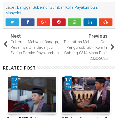
Label:
Bangga
,
Gubernur Sumbar
,
Kota Payakumbuh
,
Mahyeldi
Next
Previous
Gubernur Mahyeldi Bangga,
Pelantikan Mabisaka Dan
Pesannya Ditindaklanjuti
Pengurusb SBH Kwartir
Serius Pemko Payakumbuh
Cabang 0314 Masa Bakti
2020-2025
RELATED POST
17
17
Dec
Dec
2024
2024