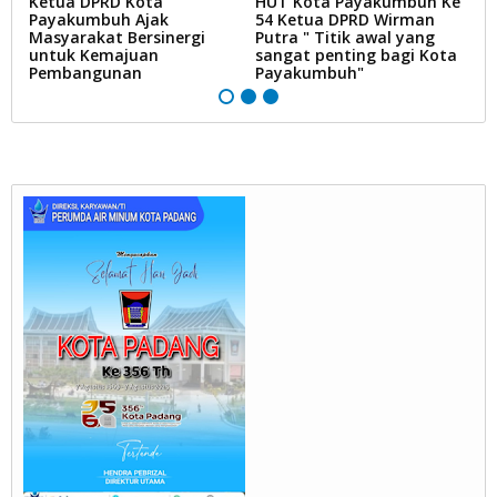
Ketua DPRD Kota
HUT Kota Payakumbuh Ke
K
Payakumbuh Ajak
54 Ketua DPRD Wirman
1
Masyarakat Bersinergi
Putra " Titik awal yang
P
untuk Kemajuan
sangat penting bagi Kota
Pembangunan
Payakumbuh"