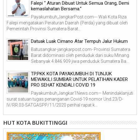
Falepi “ Aturan Dibuat Untuk Semua Orang, Demi
kemaslahatan Bersama.”
Payakumbuh,JangkarPost.com--- Wali Kota Riza
Falepi mengatakan Peraturan Daerah (Perda) yang dibuat oleh
Pemerintah Provinsi Sumatera Barat...
Datuak Luak Cimano Atar Tempuh Jalur Hukum
Batusangkar-jangkarpost.com- Provinsi Sumatera
Barat didominasi oleh penduduk dari suku Minang.
Sebanyak 4.846.909 jiwa penduduk Sumatera Ba...
TP.PKK KOTA PAYAKUMBUH DI TUNJUK
MEWAKILI SUMBAR UNTUK PELATIHAN KADER
PRO SEHAT KENDALI COVID 19
Payakumbuh,Jangkar1News.com— Menindaklanjuti
surat satuan tugas penanganan Covid-19 nomor Und.23/D-
IV/RR.03-SATGASPP/11/2020 perihal rapat k...
HUT KOTA BUKITTINGGI