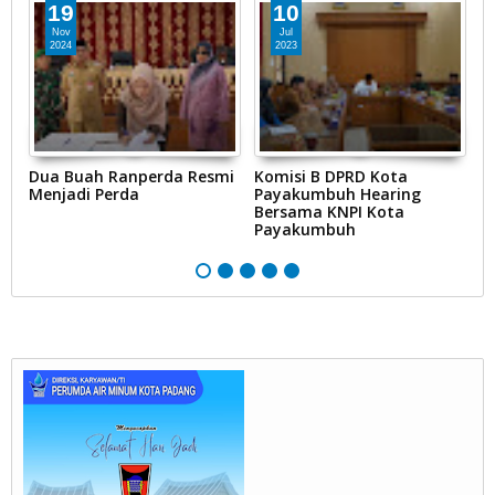
19
10
Nov
Jul
2024
2023
Dua Buah Ranperda Resmi
Komisi B DPRD Kota
D
ai
Menjadi Perda
Payakumbuh Hearing
D
Bersama KNPI Kota
K
g
Payakumbuh
T