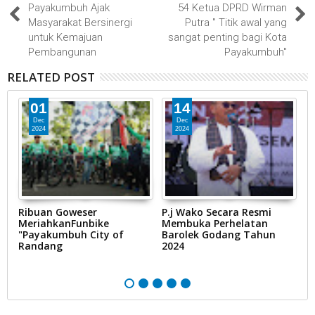
Payakumbuh Ajak
54 Ketua DPRD Wirman
Masyarakat Bersinergi
Putra " Titik awal yang
untuk Kemajuan
sangat penting bagi Kota
Pembangunan
Payakumbuh"
RELATED POST
01
14
Dec
Dec
2024
2024
p
Ribuan Goweser
P.j Wako Secara Resmi
K
n
MeriahkanFunbike
Membuka Perhelatan
B
"Payakumbuh City of
Barolek Godang Tahun
P
Randang
2024
L