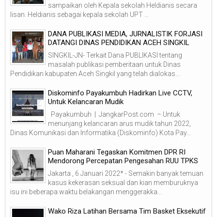
sampaikan oleh Kepala sekolah Heldianis secara
lisan. Heldianis sebagai kepala sekolah UPT ...
DANA PUBLIKASI MEDIA, JURNALISTIK FORJASI
DATANGI DINAS PENDIDIKAN ACEH SINGKIL
SINGKIL-JN- Terkait Dana PUBLIKASI tentang
masalah publikasi pemberitaan untuk Dinas
Pendidikan kabupaten Aceh Singkil yang telah dialokas...
Diskominfo Payakumbuh Hadirkan Live CCTV,
Untuk Kelancaran Mudik
Payakumbuh | JangkarPost.com – Untuk
menunjang kelancaran arus mudik tahun 2022,
Dinas Komunikasi dan Informatika (Diskominfo) Kota Pay...
Puan Maharani Tegaskan Komitmen DPR RI
Mendorong Percepatan Pengesahan RUU TPKS
Jakarta , 6 Januari 2022* - Semakin banyak temuan
kasus kekerasan seksual dan kian memburuknya
isu ini beberapa waktu belakangan menggerakka...
Wako Riza Latihan Bersama Tim Basket Eksekutif