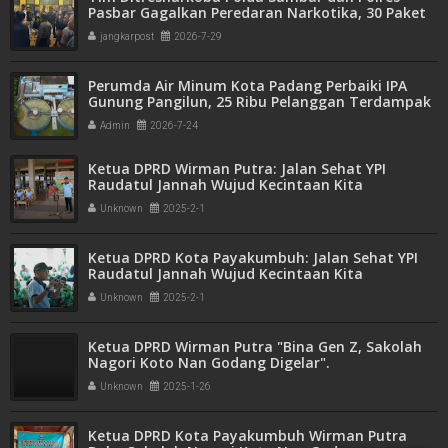
Pasbar Gagalkan Peredaran Narkotika, 30 Paket
Ganja Kering Siap Edar Disita
jangkarpost
2026-7-29
Perumda Air Minum Kota Padang Perbaiki IPA
Gunung Pangilun, 25 Ribu Pelanggan Terdampak
Penyesuaian
Admin
2026-7-24
Ketua DPRD Wirman Putra: Jalan Sehat YPI
Raudatul Jannah Wujud Kecintaan Kita
Unknown
2025-2-1
Ketua DPRD Kota Payakumbuh: Jalan Sehat YPI
Raudatul Jannah Wujud Kecintaan Kita
Unknown
2025-2-1
Ketua DPRD Wirman Putra "Bina Gen Z, Sakolah
Nagori Koto Nan Godang Digelar".
Unknown
2025-1-26
Ketua DPRD Kota Payakumbuh Wirman Putra