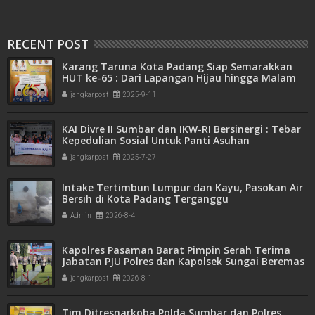
RECENT POST
Karang Taruna Kota Padang Siap Semarakkan
HUT ke-65 : Dari Lapangan Hijau hingga Malam
Kebersamaan
jangkarpost
2025-9-11
KAI Divre II Sumbar dan IKW-RI Bersinergi : Tebar
Kepedulian Sosial Untuk Panti Asuhan
jangkarpost
2025-7-27
Intake Tertimbun Lumpur dan Kayu, Pasokan Air
Bersih di Kota Padang Terganggu
Admin
2026-8-4
Kapolres Pasaman Barat Pimpin Serah Terima
Jabatan PJU Polres dan Kapolsek Sungai Beremas
jangkarpost
2026-8-1
Tim Ditresnarkoba Polda Sumbar dan Polres