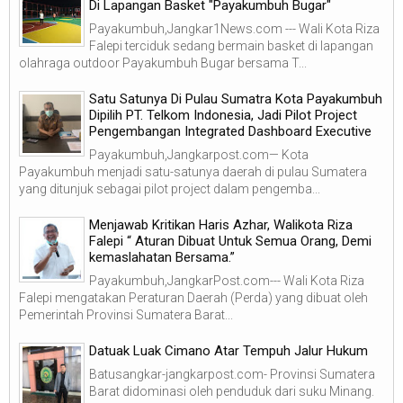
Di Lapangan Basket "Payakumbuh Bugar"
Payakumbuh,Jangkar1News.com --- Wali Kota Riza
Falepi terciduk sedang bermain basket di lapangan
olahraga outdoor Payakumbuh Bugar bersama T...
Satu Satunya Di Pulau Sumatra Kota Payakumbuh
Dipilih PT. Telkom Indonesia, Jadi Pilot Project
Pengembangan Integrated Dashboard Executive
Payakumbuh,Jangkarpost.com— Kota
Payakumbuh menjadi satu-satunya daerah di pulau Sumatera
yang ditunjuk sebagai pilot project dalam pengemba...
Menjawab Kritikan Haris Azhar, Walikota Riza
Falepi “ Aturan Dibuat Untuk Semua Orang, Demi
kemaslahatan Bersama.”
Payakumbuh,JangkarPost.com--- Wali Kota Riza
Falepi mengatakan Peraturan Daerah (Perda) yang dibuat oleh
Pemerintah Provinsi Sumatera Barat...
Datuak Luak Cimano Atar Tempuh Jalur Hukum
Batusangkar-jangkarpost.com- Provinsi Sumatera
Barat didominasi oleh penduduk dari suku Minang.