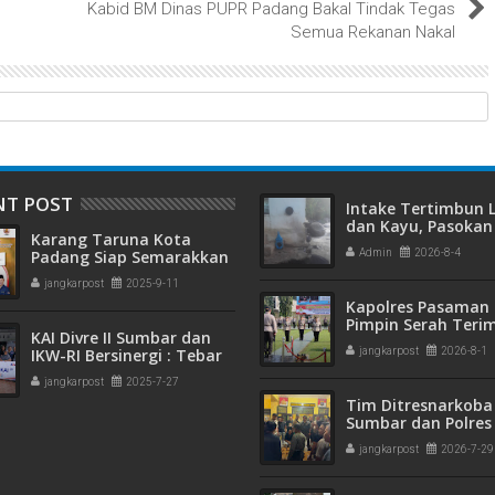
Kabid BM Dinas PUPR Padang Bakal Tindak Tegas
Semua Rekanan Nakal
NT POST
Intake Tertimbun
dan Kayu, Pasokan 
Karang Taruna Kota
Bersih di Kota Pad
Padang Siap Semarakkan
Admin
2026-8-4
Terganggu
HUT ke-65 : Dari
jangkarpost
2025-9-11
Lapangan Hijau hingga
Kapolres Pasaman 
Malam Kebersamaan
Pimpin Serah Teri
KAI Divre II Sumbar dan
Jabatan PJU Polres
IKW-RI Bersinergi : Tebar
jangkarpost
2026-8-1
Kapolsek Sungai B
Kepedulian Sosial Untuk
jangkarpost
2025-7-27
Panti Asuhan
Tim Ditresnarkoba
Sumbar dan Polres
Gagalkan Peredar
jangkarpost
2026-7-29
Narkotika, 30 Pake
Kering Siap Edar Di