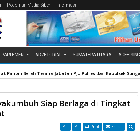
i
Pedoman Media Siber
Informasi
PARLEMEN
ADVETORIAL
SUMATERA UTARA
ACEH SING
at Pimpin Serah Terima Jabatan PJU Polres dan Kapolsek Sung
ngkat Provinsi Sumatera Barat
yakumbuh Siap Berlaga di Tingkat
ngkat Provinsi Sumatera Barat
at
A
+
A
-
Print
Email