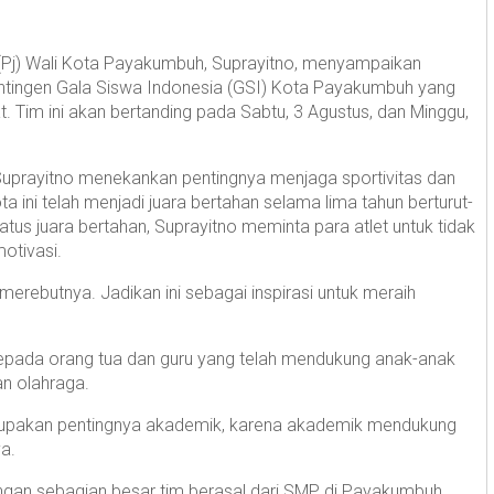
(Pj) Wali Kota Payakumbuh, Suprayitno, menyampaikan
tingen Gala Siswa Indonesia (GSI) Kota Payakumbuh yang
t. Tim ini akan bertanding pada Sabtu, 3 Agustus, dan Minggu,
Suprayitno menekankan pentingnya menjaga sportivitas dan
a ini telah menjadi juara bertahan selama lima tahun berturut-
atus juara bertahan, Suprayitno meminta para atlet untuk tidak
otivasi.
 merebutnya. Jadikan ini sebagai inspirasi untuk meraih
epada orang tua dan guru yang telah mendukung anak-anak
n olahraga.
an lupakan pentingnya akademik, karena akademik mendukung
a.
dengan sebagian besar tim berasal dari SMP di Payakumbuh