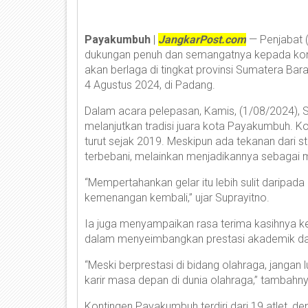
Payakumbuh
|
JangkarPost.com
— Penjabat 
dukungan penuh dan semangatnya kepada kon
akan berlaga di tingkat provinsi Sumatera Bara
4 Agustus 2024, di Padang.
Dalam acara pelepasan, Kamis, (1/08/2024), 
melanjutkan tradisi juara kota Payakumbuh. Kot
turut sejak 2019. Meskipun ada tekanan dari st
terbebani, melainkan menjadikannya sebagai m
“Mempertahankan gelar itu lebih sulit daripada
kemenangan kembali,” ujar Suprayitno.
Ia juga menyampaikan rasa terima kasihnya k
dalam menyeimbangkan prestasi akademik da
“Meski berprestasi di bidang olahraga, jang
karir masa depan di dunia olahraga,” tambahny
Kontingen Payakumbuh terdiri dari 19 atlet, 