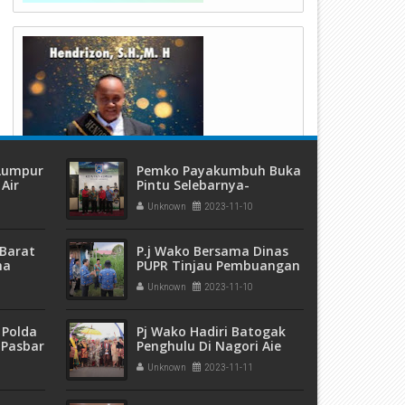
 Lumpur
Pemko Payakumbuh Buka
Air
Pintu Selebarnya-
ang
Lebarnya Untuk
Unknown
2023-11-10
Kolaborasi
Barat
P.j Wako Bersama Dinas
ma
PUPR Tinjau Pembuangan
 dan
Air Bermasalah Di
Unknown
2023-11-10
eremas
Kelurahan Padang Tiakar
 Polda
Pj Wako Hadiri Batogak
 Pasbar
Penghulu Di Nagori Aie
an
Tabik
Unknown
2023-11-11
t Ganja
sita