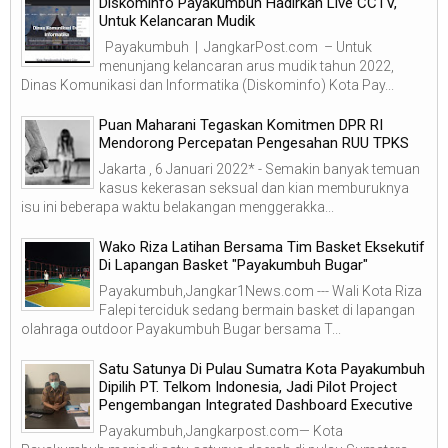
Diskominfo Payakumbuh Hadirkan Live CCTV,
Untuk Kelancaran Mudik
Payakumbuh | JangkarPost.com – Untuk
menunjang kelancaran arus mudik tahun 2022,
Dinas Komunikasi dan Informatika (Diskominfo) Kota Pay...
Puan Maharani Tegaskan Komitmen DPR RI
Mendorong Percepatan Pengesahan RUU TPKS
Jakarta , 6 Januari 2022* - Semakin banyak temuan
kasus kekerasan seksual dan kian memburuknya
isu ini beberapa waktu belakangan menggerakka...
Wako Riza Latihan Bersama Tim Basket Eksekutif
Di Lapangan Basket "Payakumbuh Bugar"
Payakumbuh,Jangkar1News.com --- Wali Kota Riza
Falepi terciduk sedang bermain basket di lapangan
olahraga outdoor Payakumbuh Bugar bersama T...
Satu Satunya Di Pulau Sumatra Kota Payakumbuh
Dipilih PT. Telkom Indonesia, Jadi Pilot Project
Pengembangan Integrated Dashboard Executive
Payakumbuh,Jangkarpost.com— Kota