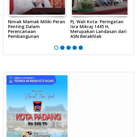
i
Niniak Mamak Miliki Peran
Pj. Wali Kota: Peringatan
P
uh
Penting Dalam
Isra Mikraj 1445 H,
K
i
Perencanaan
Merupakan Landasan dari
P
Pembangunan
ASN Berakhlak