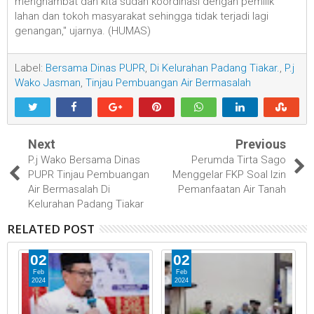
menghambat dan kita sudah koordinasi dengan pemilik
lahan dan tokoh masyarakat sehingga tidak terjadi lagi
genangan," ujarnya. (HUMAS)
Label:
Bersama Dinas PUPR
,
Di Kelurahan Padang Tiakar.
,
P.j
Wako Jasman
,
Tinjau Pembuangan Air Bermasalah
Next
Previous
P.j Wako Bersama Dinas
Perumda Tirta Sago
PUPR Tinjau Pembuangan
Menggelar FKP Soal Izin
Air Bermasalah Di
Pemanfaatan Air Tanah
Kelurahan Padang Tiakar
RELATED POST
02
02
Feb
Feb
2024
2024