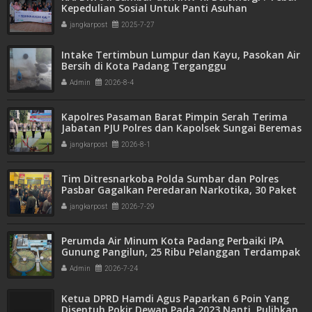
Kepedulian Sosial Untuk Panti Asuhan
jangkarpost
2025-7-27
Intake Tertimbun Lumpur dan Kayu, Pasokan Air
Bersih di Kota Padang Terganggu
Admin
2026-8-4
Kapolres Pasaman Barat Pimpin Serah Terima
Jabatan PJU Polres dan Kapolsek Sungai Beremas
jangkarpost
2026-8-1
Tim Ditresnarkoba Polda Sumbar dan Polres
Pasbar Gagalkan Peredaran Narkotika, 30 Paket
Ganja Kering Siap Edar Disita
jangkarpost
2026-7-29
Perumda Air Minum Kota Padang Perbaiki IPA
Gunung Pangilun, 25 Ribu Pelanggan Terdampak
Penyesuaian
Admin
2026-7-24
Ketua DPRD Hamdi Agus Paparkan 6 Poin Yang
Disentuh Pokir Dewan Pada 2023 Nanti, Pulihkan