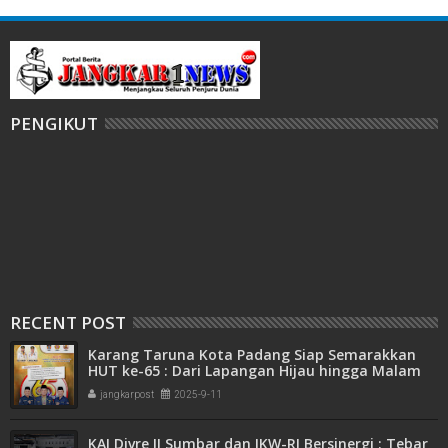
PENGIKUT
RECENT POST
Karang Taruna Kota Padang Siap Semarakkan
HUT ke-65 : Dari Lapangan Hijau hingga Malam
Kebersamaan
jangkarpost
2025-9-11
KAI Divre II Sumbar dan IKW-RI Bersinergi : Tebar