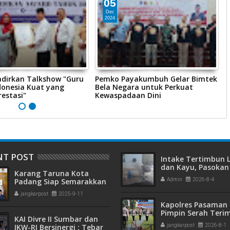
05
Dec
2024
dirkan Talkshow "Guru
Pemko Payakumbuh Gelar Bimtek
P
donesia Kuat yang
Bela Negara untuk Perkuat
M
estasi"
Kewaspadaan Dini
P
NT POST
Intake Tertimbun
dan Kayu, Pasokan 
Karang Taruna Kota
Bersih di Kota Pad
Padang Siap Semarakkan
Admin
2026-8-4
Terganggu
HUT ke-65 : Dari
jangkarpost
2025-9-11
Lapangan Hijau hingga
Kapolres Pasaman 
Malam Kebersamaan
Pimpin Serah Teri
KAI Divre II Sumbar dan
Jabatan PJU Polres
IKW-RI Bersinergi : Tebar
jangkarpost
2026-8-1
Kapolsek Sungai B