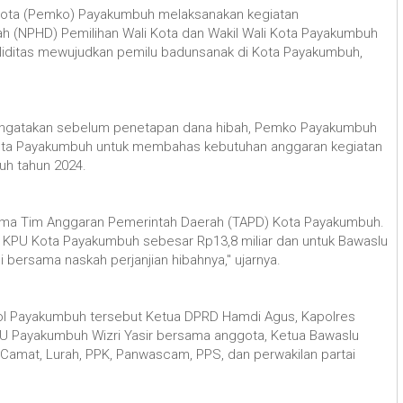
 Kota (Pemko) Payakumbuh melaksanakan kegiatan
h (NPHD) Pemilihan Wali Kota dan Wakil Wali Kota Payakumbuh
soliditas mewujudkan pemilu badunsanak di Kota Payakumbuh,
engatakan sebelum penetapan dana hibah, Pemko Payakumbuh
Kota Payakumbuh untuk membahas kebutuhan anggaran kegiatan
buh tahun 2024.
rsama Tim Anggaran Pemerintah Daerah (TAPD) Kota Payakumbuh.
k KPU Kota Payakumbuh sebesar Rp13,8 miliar dan untuk Bawaslu
ni bersama naskah perjanjian hibahnya," ujarnya.
gpol Payakumbuh tersebut Ketua DPRD Hamdi Agus, Kapolres
PU Payakumbuh Wizri Yasir bersama anggota, Ketua Bawaslu
amat, Lurah, PPK, Panwascam, PPS, dan perwakilan partai