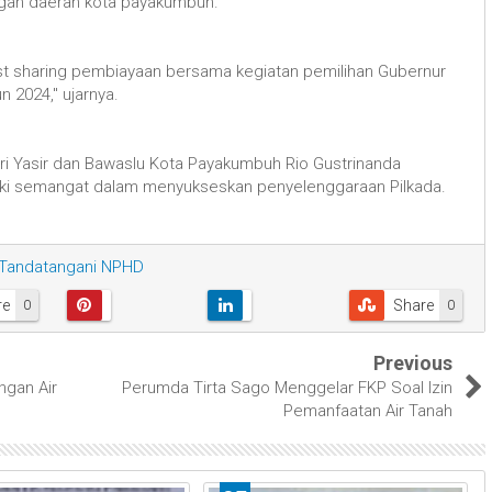
gan daerah kota payakumbuh.
cost sharing pembiayaan bersama kegiatan pemilihan Gubernur
 2024," ujarnya.
i Yasir dan Bawaslu Kota Payakumbuh Rio Gustrinanda
i semangat dalam menyukseskan penyelenggaraan Pilkada.
Tandatangani NPHD
re
Share
0
0
Previous
ngan Air
Perumda Tirta Sago Menggelar FKP Soal Izin
Pemanfaatan Air Tanah