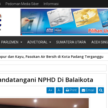
i
Pedoman Media Siber
Informasi
PARLEMEN
ADVETORIAL
SUMATERA UTARA
ACEH SING
pur dan Kayu, Pasokan Air Bersih di Kota Padang Terganggu
tangani NPHD
ndatangani NPHD Di Balaikota
ota
A
+
A
-
Print
Email