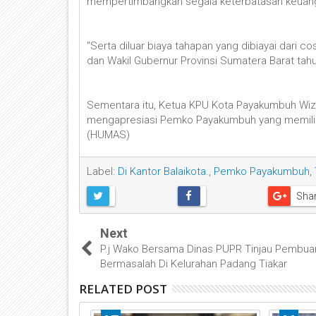
mempertimbangkan segala keterbatasan keuan
"Serta diluar biaya tahapan yang dibiayai dari 
dan Wakil Gubernur Provinsi Sumatera Barat tahun
Sementara itu, Ketua KPU Kota Payakumbuh Wizr
mengapresiasi Pemko Payakumbuh yang memilik
(HUMAS)
Label:
Di Kantor Balaikota.
,
Pemko Payakumbuh
,
Sha
Next
P.j Wako Bersama Dinas PUPR Tinjau Pembua
Bermasalah Di Kelurahan Padang Tiakar
RELATED POST