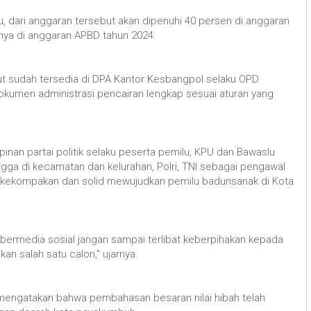
ku, dari anggaran tersebut akan dipenuhi 40 persen di anggaran
nya di anggaran APBD tahun 2024.
t sudah tersedia di DPA Kantor Kesbangpol selaku OPD
okumen administrasi pencairan lengkap sesuai aturan yang
nan partai politik selaku peserta pemilu, KPU dan Bawaslu
ngga di kecamatan dan kelurahan, Polri, TNI sebagai pengawal
 kekompakan dan solid mewujudkan pemilu badunsanak di Kota
m bermedia sosial jangan sampai terlibat keberpihakan kepada
n salah satu calon," ujarnya.
mengatakan bahwa pembahasan besaran nilai hibah telah