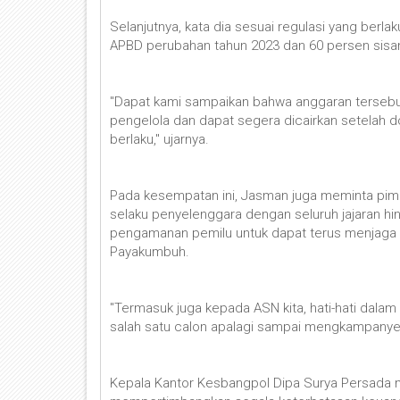
Selanjutnya, kata dia sesuai regulasi yang berla
APBD perubahan tahun 2023 dan 60 persen sisa
"Dapat kami sampaikan bahwa anggaran tersebu
pengelola dan dapat segera dicairkan setelah d
berlaku," ujarnya.
Pada kesempatan ini, Jasman juga meminta pimpi
selaku penyelenggara dengan seluruh jajaran hi
pengamanan pemilu untuk dapat terus menjaga
Payakumbuh.
"Termasuk juga kepada ASN kita, hati-hati dala
salah satu calon apalagi sampai mengkampanyeka
Kepala Kantor Kesbangpol Dipa Surya Persada 