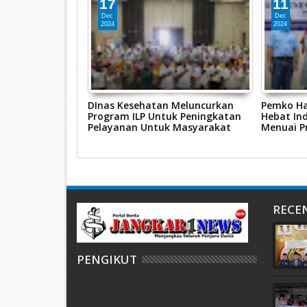
17
11
Dec
Dec
2024
2024
buh
DInas Kesehatan Meluncurkan
Pemko Ha
dikat Istemewa
Program ILP Untuk Peningkatan
Hebat In
Pelayanan Untuk Masyarakat
Menuai Pr
RECE
PENGIKUT