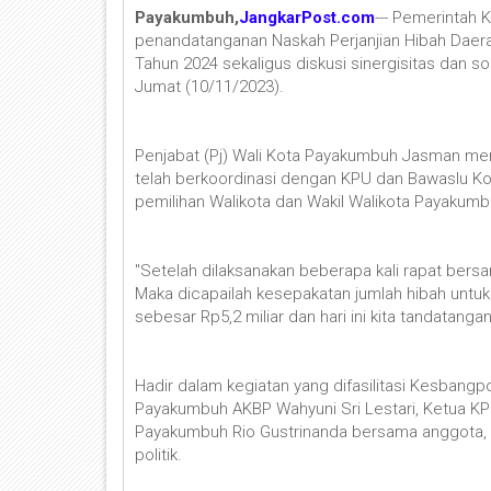
Payakumbuh,
JangkarPost.com
--- Pemerintah
penandatanganan Naskah Perjanjian Hibah Daera
Tahun 2024 sekaligus diskusi sinergisitas dan 
Jumat (10/11/2023).
Penjabat (Pj) Wali Kota Payakumbuh Jasman m
telah berkoordinasi dengan KPU dan Bawaslu 
pemilihan Walikota dan Wakil Walikota Payakum
"Setelah dilaksanakan beberapa kali rapat be
Maka dicapailah kesepakatan jumlah hibah untu
sebesar Rp5,2 miliar dan hari ini kita tandatanga
Hadir dalam kegiatan yang difasilitasi Kesban
Payakumbuh AKBP Wahyuni Sri Lestari, Ketua K
Payakumbuh Rio Gustrinanda bersama anggota, C
politik.