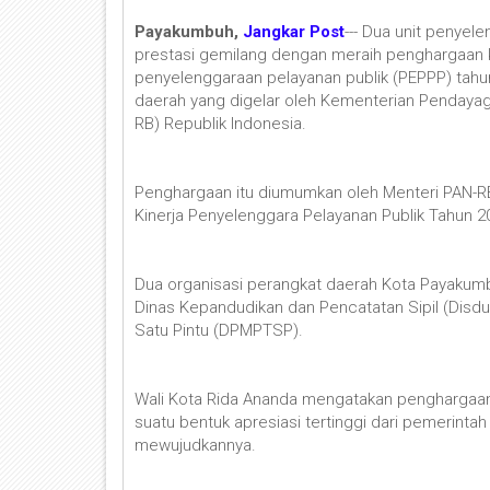
Payakumbuh,
Jangkar Post
--- Dua unit penye
prestasi gemilang dengan meraih penghargaan k
penyelenggaraan pelayanan publik (PEPPP) tahu
daerah yang digelar oleh Kementerian Pendayag
RB) Republik Indonesia.
Penghargaan itu diumumkan oleh Menteri PAN-R
Kinerja Penyelenggara Pelayanan Publik Tahun 202
Dua organisasi perangkat daerah Kota Payakumb
Dinas Kepandudikan dan Pencatatan Sipil (Disd
Satu Pintu (DPMPTSP).
Wali Kota Rida Ananda mengatakan penghargaan
suatu bentuk apresiasi tertinggi dari pemerinta
mewujudkannya.