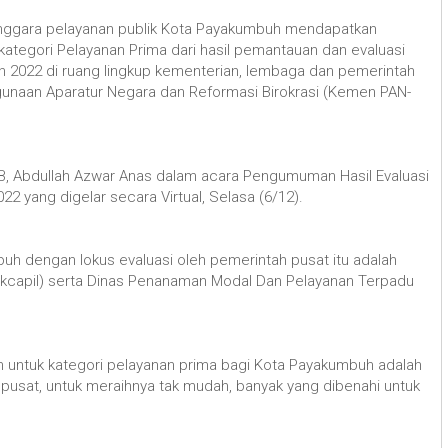
lenggara pelayanan publik Kota Payakumbuh mendapatkan
ategori Pelayanan Prima dari hasil pemantauan dan evaluasi
n 2022 di ruang lingkup kementerian, lembaga dan pemerintah
unaan Aparatur Negara dan Reformasi Birokrasi (Kemen PAN-
B, Abdullah Azwar Anas dalam acara Pengumuman Hasil Evaluasi
2 yang digelar secara Virtual, Selasa (6/12).
uh dengan lokus evaluasi oleh pemerintah pusat itu adalah
ukcapil) serta Dinas Penanaman Modal Dan Pelayanan Terpadu
 untuk kategori pelayanan prima bagi Kota Payakumbuh adalah
h pusat, untuk meraihnya tak mudah, banyak yang dibenahi untuk