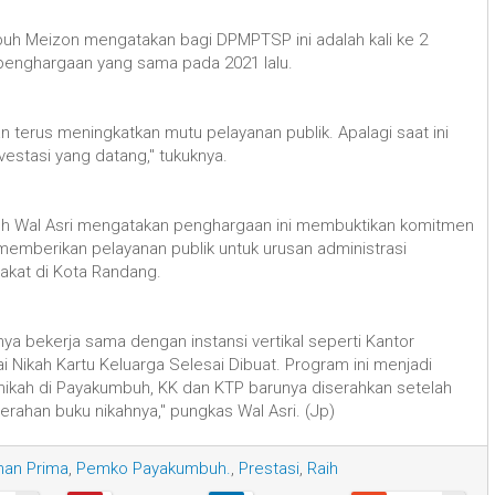
h Meizon mengatakan bagi DPMPTSP ini adalah kali ke 2
enghargaan yang sama pada 2021 lalu.
an terus meningkatkan mutu pelayanan publik. Apalagi saat ini
estasi yang datang," tukuknya.
uh Wal Asri mengatakan penghargaan ini membuktikan komitmen
 memberikan pelayanan publik untuk urusan administrasi
akat di Kota Randang.
nya bekerja sama dengan instansi vertikal seperti Kantor
 Nikah Kartu Keluarga Selesai Dibuat. Program ini menjadi
ikah di Payakumbuh, KK dan KTP barunya diserahkan setelah
rahan buku nikahnya," pungkas Wal Asri. (Jp)
nan Prima
,
Pemko Payakumbuh.
,
Prestasi
,
Raih