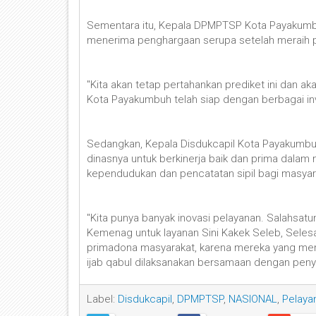
Sementara itu, Kepala DPMPTSP Kota Payakumbu
menerima penghargaan serupa setelah meraih p
"Kita akan tetap pertahankan prediket ini dan ak
Kota Payakumbuh telah siap dengan berbagai inv
Sedangkan, Kepala Disdukcapil Kota Payakumb
dinasnya untuk berkinerja baik dan prima dalam
kependudukan dan pencatatan sipil bagi masyar
"Kita punya banyak inovasi pelayanan. Salahsatu
Kemenag untuk layanan Sini Kakek Seleb, Selesai
primadona masyarakat, karena mereka yang men
ijab qabul dilaksanakan bersamaan dengan penye
Label:
Disdukcapil
,
DPMPTSP
,
NASIONAL
,
Pelaya