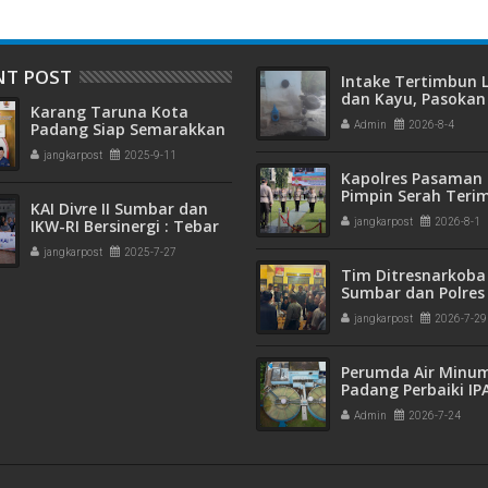
NT POST
Intake Tertimbun
dan Kayu, Pasokan 
Karang Taruna Kota
Bersih di Kota Pad
Padang Siap Semarakkan
Admin
2026-8-4
Terganggu
HUT ke-65 : Dari
jangkarpost
2025-9-11
Lapangan Hijau hingga
Kapolres Pasaman 
Malam Kebersamaan
Pimpin Serah Teri
KAI Divre II Sumbar dan
Jabatan PJU Polres
IKW-RI Bersinergi : Tebar
jangkarpost
2026-8-1
Kapolsek Sungai B
Kepedulian Sosial Untuk
jangkarpost
2025-7-27
Panti Asuhan
Tim Ditresnarkoba
Sumbar dan Polres
Gagalkan Peredar
jangkarpost
2026-7-29
Narkotika, 30 Pake
Kering Siap Edar Di
Perumda Air Minu
Padang Perbaiki IP
Gunung Pangilun, 2
Admin
2026-7-24
Pelanggan Terdam
Penyesuaian