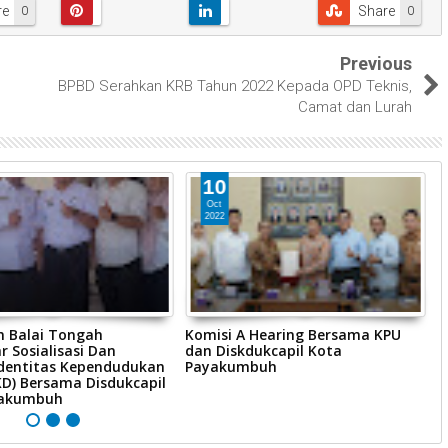
re
Share
0
0
Previous
BPBD Serahkan KRB Tahun 2022 Kepada OPD Teknis,
Camat dan Lurah
10
Oct
2022
n Balai Tongah
Komisi A Hearing Bersama KPU
K
 Sosialisasi Dan
dan Diskdukcapil Kota
d
Identitas Kependudukan
Payakumbuh
P
IKD) Bersama Disdukcapil
yakumbuh