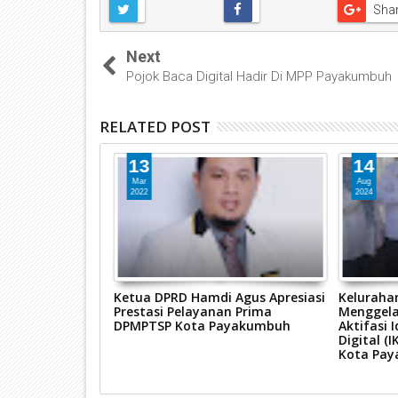
Sha
Next
Pojok Baca Digital Hadir Di MPP Payakumbuh
RELATED POST
13
14
Mar
Aug
2022
2024
22, Pemko
Ketua DPRD Hamdi Agus Apresiasi
Keluraha
etkan Juara
Prestasi Pelayanan Prima
Menggelar
DPMPTSP Kota Payakumbuh
Aktifasi 
Digital (
Kota Pa