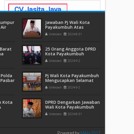
 Lumpur
Jawaban Pj Wali Kota
Air
Payakumbuh Atas
ang
Pemandangan Umum 7
Unknown
2024-8-31
Fraksi DPRD
Barat
25 Orang Anggota DPRD
ma
Kota Payakumbuh
 dan
Periode 2024-2029 Resmi
Unknown
2024-9-2
eremas
Dilantik
 Polda
Pj Wali Kota Payakumbuh
 Pasbar
Mengucapkan Selamat
an
Kepada 25 Anggota DPRD
Unknown
2024-9-2
t Ganja
Kota Payakumbuh Yang
sita
Baru Dilantik Untuk
Periode 2024-2029
m Kota
DPRD Dengarkan Jawaban
A
Wali Kota Payakumbuh
5 Ribu
Atas Pemandangan
Unknown
2024-8-31
pak
Umum Fraksi
Powered by
MAH-2017