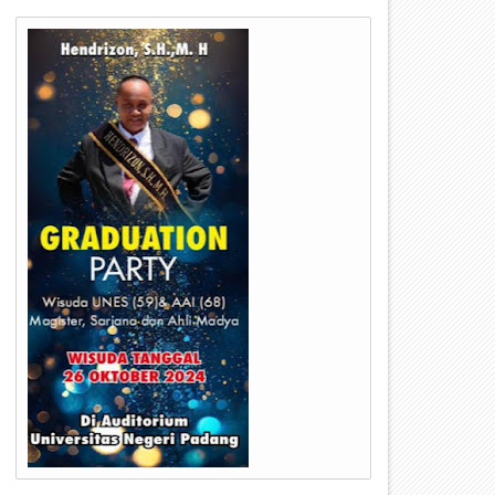
10
12
Oct
Jul
2022
2022
omisi A Hearing Bersama KPU
Disambangi Tim Penilai Provi
an Diskdukcapil Kota
“Disdukcapil Kota Payakumb
ayakumbuh
Berpeluang Terbaik Di Sumb