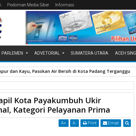
i
Pedoman Media Siber
Informasi
PARLEMEN
ADVETORIAL
SUMATERA UTARA
ACEH SING
pur dan Kayu, Pasokan Air Bersih di Kota Padang Terganggu
Prima
Pemko Payakumbuh.
Prestasi
Raih
pil Kota Payakumbuh Ukir
estasi Tingkat Nasional, Kategori Pelayanan Prima
nal, Kategori Pelayanan Prima
A
+
A
-
Print
Email