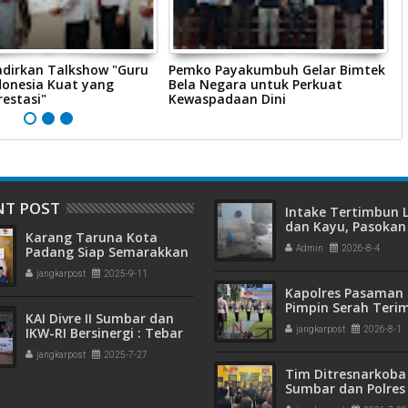
dirkan Talkshow "Guru
Pemko Payakumbuh Gelar Bimtek
P
donesia Kuat yang
Bela Negara untuk Perkuat
M
estasi"
Kewaspadaan Dini
P
NT POST
Intake Tertimbun
dan Kayu, Pasokan 
Karang Taruna Kota
Bersih di Kota Pad
Padang Siap Semarakkan
Admin
2026-8-4
Terganggu
HUT ke-65 : Dari
jangkarpost
2025-9-11
Lapangan Hijau hingga
Kapolres Pasaman 
Malam Kebersamaan
Pimpin Serah Teri
KAI Divre II Sumbar dan
Jabatan PJU Polres
IKW-RI Bersinergi : Tebar
jangkarpost
2026-8-1
Kapolsek Sungai B
Kepedulian Sosial Untuk
jangkarpost
2025-7-27
Panti Asuhan
Tim Ditresnarkoba
Sumbar dan Polres
Gagalkan Peredar