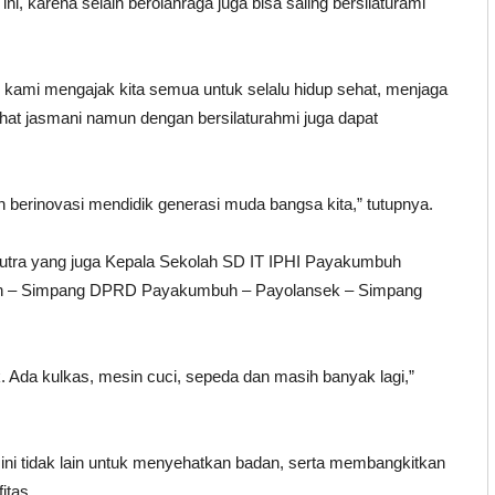
ni, karena selain berolahraga juga bisa saling bersilaturami
ini kami mengajak kita semua untuk selalu hidup sehat, menjaga
hat jasmani namun dengan bersilaturahmi juga dapat
 berinovasi mendidik generasi muda bangsa kita,” tutupnya.
Putra yang juga Kepala Sekolah SD IT IPHI Payakumbuh
Indah – Simpang DPRD Payakumbuh – Payolansek – Simpang
 Ada kulkas, mesin cuci, sepeda dan masih banyak lagi,”
 ini tidak lain untuk menyehatkan badan, serta membangkitkan
itas.