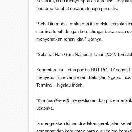
Selain itu, Rida menyampaikan apresiasi kegiatan i
bersama kerabat sesama tenaga pendidik.
“Sehat itu mahal, maka dari itu melalui kegiatan 
stamina tubuh dengan berolahraga, bukan saja se
menyehatkan rohani kita,” ujarnya.
“Selamat Hari Guru Nasional Tahun 2022. Teruslah
Sementara itu, ketua panitia HUT PGRI Ananda 
menyebut, rute yang akan dilalui dari Ngalau 
Terminal – Ngalau Indah.
“Kita
(panitia-red)
menyediakan doorprize menarik.
ucapnya.
Ia mengatakan tujuan di adakan gerak jalan sehat
semangat dan kebugaran para guru dalam beraktif