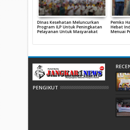
ahkan Jalan
DInas Kesehatan Meluncurkan
Pemko Ha
ati HUT PGRI Ke
Program ILP Untuk Peningkatan
Hebat In
Pelayanan Untuk Masyarakat
Menuai Pr
RECE
PENGIKUT