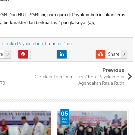
HGN Dan HUT PGRI ini, para guru di Payakumbuh ini akan terus
, berkarakter dan berkualitas,” pungkasnya.
(Jp)
,
Pemko Payakumbuh
,
Ratusan Guru
re
Share
0
0
Previous
Ciptakan Trantibum, Tim 7 Kota Payakumbuh
970
Agendakan Razia Rutin
05
Dec
2024