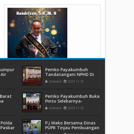
emko Payakumbuh Kembali
P.j Wako Pastikan Daging Sap
enggelar Pasar Murah di Pasar
Pasar Ibuh Aman Di Konsums
d.Kaduduk
 Lumpur
Pemko Payakumbuh
Air
Tandatangani NPHD Di
ang
Balaikota
Unknown
2023-11-10
Barat
Pemko Payakumbuh Buka
ma
Pintu Selebarnya-
 dan
Lebarnya Untuk
Unknown
2023-11-10
eremas
Kolaborasi
 Polda
P.j Wako Bersama Dinas
 Pasbar
PUPR Tinjau Pembuangan
an
Air Bermasalah Di