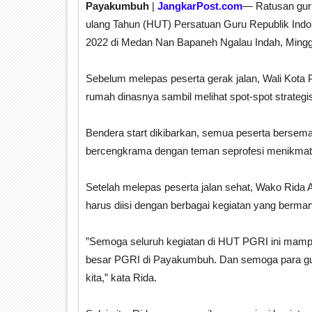
Payakumbuh
|
JangkarPost.com
— Ratusan guru
ulang Tahun (HUT) Persatuan Guru Republik Indo
2022 di Medan Nan Bapaneh Ngalau Indah, Minggu
Sebelum melepas peserta gerak jalan, Wali Kota
rumah dinasnya sambil melihat spot-spot strate
Bendera start dikibarkan, semua peserta bersem
bercengkrama dengan teman seprofesi menikmati
Setelah melepas peserta jalan sehat, Wako R
harus diisi dengan berbagai kegiatan yang berma
”Semoga seluruh kegiatan di HUT PGRI ini mampu
besar PGRI di Payakumbuh. Dan semoga para gu
kita,” kata Rida.