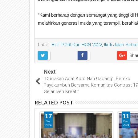
“Kami berharap dengan semangat yang tinggi di 
melahirkan generasi muda yang terampil, berahlak
Label:
HUT PGRI Dan HGN 2022
,
Ikuti Jalan Sehat
Sha
Next
“Duniakan Adat Koto Nan Gadang”, Pemko
Payakumbuh Bersama Komunitas Contrast 1
Gelar Iven Kreatif
RELATED POST
17
11
Dec
Dec
2024
2024