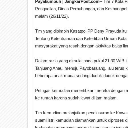
Payakumbuh
|
JangkarPost.com
-- Tim 7 Kota 
Pengadilan, Dinas Perhubungan, dan Kesbangpol 
malam (26/11/22).
Tim yang dipimpin Kasatpol PP Deny Prayuda it
Tentang Ketentraman dan Ketertiban Umum Kota 
masyarakat yang resah dengan aktivitas balap lia
Dalam razia yang dimulai pada pukul 21.30 WIB i
Tanjuang Anau, menuju Payobasuang, lalu terus
beberapa anak muda sedang duduk-duduk dengan mo
Petugas kemudian menertibkan mereka dengan me
ke rumah karena sudah lewat di jam malam.
Tim kemudian melanjutkan penelusuran ke Kawas
suami istri kemudian diamankan untuk diproses di
kedapatan membawa miras di kawasan itu juga di