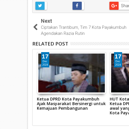
Sha
Next
Ciptakan Trantibum, Tim 7 Kota Payakumbuh
Agendakan Razia Rutin
RELATED POST
17
17
Dec
Dec
2024
2024
adiri Pelantikan
Ketua DPRD Kota Payakumbuh
HUT Kota
umbuh Limapuluh
Ajak Masyarakat Bersinergi untuk
Ketua DPR
4-2027
Kemajuan Pembangunan
awal yan
Kota Pa