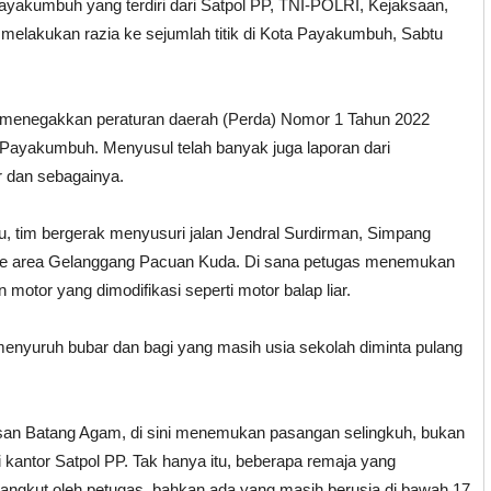
Payakumbuh yang terdiri dari Satpol PP, TNI-POLRI, Kejaksaan,
melakukan razia ke sejumlah titik di Kota Payakumbuh, Sabtu
u menegakkan peraturan daerah (Perda) Nomor 1 Tahun 2022
Payakumbuh. Menyusul telah banyak juga laporan dari
r dan sebagainya.
tu, tim bergerak menyusuri jalan Jendral Surdirman, Simpang
 ke area Gelanggang Pacuan Kuda. Di sana petugas menemukan
tor yang dimodifikasi seperti motor balap liar.
nyuruh bubar dan bagi yang masih usia sekolah diminta pulang
an Batang Agam, di sini menemukan pasangan selingkuh, bukan
 kantor Satpol PP. Tak hanya itu, beberapa remaja yang
angkut oleh petugas, bahkan ada yang masih berusia di bawah 17