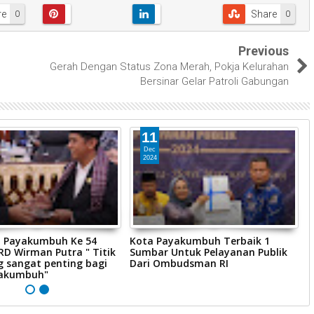
re
Share
0
0
Previous
Gerah Dengan Status Zona Merah, Pokja Kelurahan
Bersinar Gelar Patroli Gabungan
11
Dec
2024
 Payakumbuh Ke 54
Kota Payakumbuh Terbaik 1
G
D Wirman Putra " Titik
Sumbar Untuk Pelayanan Publik
P
g sangat penting bagi
Dari Ombudsman RI
P
yakumbuh"