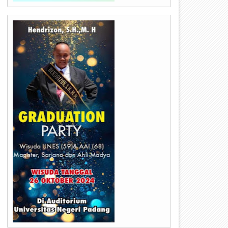
09
09
Dec
Dec
2024
2024
ubernur Mahyeldi Bangga,
Kota Payakumbuh Mengukir
esannya Ditindaklanjuti Serius
Prestasi Sebagai Kota
emko Payakumbuh
Percontohan HAKORDIA 2024 
Gedung KPK Jakarta