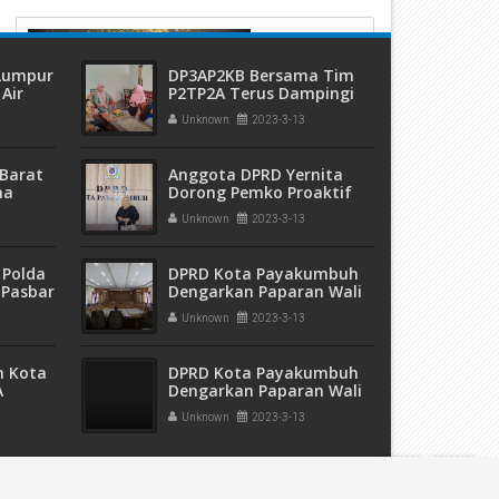
 Lumpur
DP3AP2KB Bersama Tim
Air
P2TP2A Terus Dampingi
ang
Korban Rudapaksa
Unknown
2023-3-13
Barat
Anggota DPRD Yernita
ma
Dorong Pemko Proaktif
 dan
Bebaskan Lahan Untuk
Unknown
2023-3-13
eremas
Revitalisasi Puskesmas
Parit Rantang, Ada
Program Pusat Bisa
 Polda
DPRD Kota Payakumbuh
Dijuluk
 Pasbar
Dengarkan Paparan Wali
an
Kota Terkait Kinerja
Unknown
2023-3-13
t Ganja
Tahun 2022
sita
m Kota
DPRD Kota Payakumbuh
A
Dengarkan Paparan Wali
5 Ribu
Kota Terkait Kinerja
Unknown
2023-3-13
pak
Tahun 2022
Powered by
MAH-2017