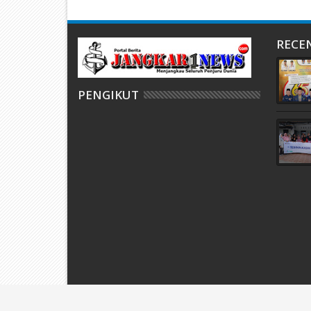
RECE
PENGIKUT
JangkarPost.com
© 2016. All Rights Reserved.