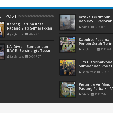
NT POST
Intake Tertimbun
dan Kayu, Pasokan 
Karang Taruna Kota
Bersih di Kota Pad
Padang Siap Semarakkan
Admin
2026-8-4
Terganggu
HUT ke-65 : Dari
jangkarpost
2025-9-11
Lapangan Hijau hingga
Kapolres Pasaman 
Malam Kebersamaan
Pimpin Serah Teri
KAI Divre II Sumbar dan
Jabatan PJU Polres
IKW-RI Bersinergi : Tebar
jangkarpost
2026-8-1
Kapolsek Sungai B
Kepedulian Sosial Untuk
jangkarpost
2025-7-27
Panti Asuhan
Tim Ditresnarkoba
Sumbar dan Polres
Gagalkan Peredar
jangkarpost
2026-7-29
Narkotika, 30 Pake
Kering Siap Edar Di
Perumda Air Minu
Padang Perbaiki IP
Gunung Pangilun, 2
Admin
2026-7-24
Pelanggan Terdam
Penyesuaian