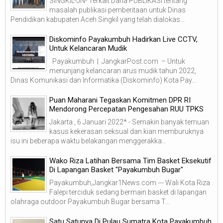
SINGKIL-JN- Terkait Dana PUBLIKASI tentang
masalah publikasi pemberitaan untuk Dinas
Pendidikan kabupaten Aceh Singkil yang telah dialokas...
Diskominfo Payakumbuh Hadirkan Live CCTV,
Untuk Kelancaran Mudik
Payakumbuh | JangkarPost.com – Untuk
menunjang kelancaran arus mudik tahun 2022,
Dinas Komunikasi dan Informatika (Diskominfo) Kota Pay...
Puan Maharani Tegaskan Komitmen DPR RI
Mendorong Percepatan Pengesahan RUU TPKS
Jakarta , 6 Januari 2022* - Semakin banyak temuan
kasus kekerasan seksual dan kian memburuknya
isu ini beberapa waktu belakangan menggerakka...
Wako Riza Latihan Bersama Tim Basket Eksekutif
Di Lapangan Basket "Payakumbuh Bugar"
Payakumbuh,Jangkar1News.com --- Wali Kota Riza
Falepi terciduk sedang bermain basket di lapangan
olahraga outdoor Payakumbuh Bugar bersama T...
Satu Satunya Di Pulau Sumatra Kota Payakumbuh