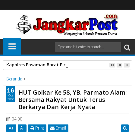
Kapolres Pasaman Barat Pimpin Serah Terima Jabatan PJU P
Beranda
Anggota DPRD
HUT Golkar 58
Kota Payakumbuh
16
HUT Golkar Ke 58, YB. Parmato Alam:
YB.Dt.Parmato Alam
Oct
Bersama Rakyat Untuk Terus
2022
HUT Golkar Ke 58, YB. Parmato Alam: Bersama Rakyat Untuk
Berkarya Dan Kerja Nyata
Terus Berkarya Dan Kerja Nyata
04.00
A
+
A
-
Print
Email