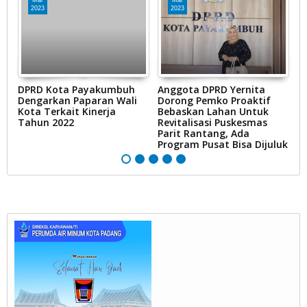
2023
2023
ik
DPRD Kota Payakumbuh
Anggota DPRD Yernita
N
an
Dengarkan Paparan Wali
Dorong Pemko Proaktif
A
RI
Kota Terkait Kinerja
Bebaskan Lahan Untuk
P
Tahun 2022
Revitalisasi Puskesmas
Parit Rantang, Ada
Program Pusat Bisa Dijuluk