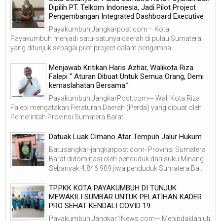
Dipilih PT. Telkom Indonesia, Jadi Pilot Project
Pengembangan Integrated Dashboard Executive
Payakumbuh,Jangkarpost.com— Kota
Payakumbuh menjadi satu-satunya daerah di pulau Sumatera
yang ditunjuk sebagai pilot project dalam pengemba...
Menjawab Kritikan Haris Azhar, Walikota Riza
Falepi “ Aturan Dibuat Untuk Semua Orang, Demi
kemaslahatan Bersama.”
Payakumbuh,JangkarPost.com--- Wali Kota Riza
Falepi mengatakan Peraturan Daerah (Perda) yang dibuat oleh
Pemerintah Provinsi Sumatera Barat...
Datuak Luak Cimano Atar Tempuh Jalur Hukum
Batusangkar-jangkarpost.com- Provinsi Sumatera
Barat didominasi oleh penduduk dari suku Minang.
Sebanyak 4.846.909 jiwa penduduk Sumatera Ba...
TP.PKK KOTA PAYAKUMBUH DI TUNJUK
MEWAKILI SUMBAR UNTUK PELATIHAN KADER
PRO SEHAT KENDALI COVID 19
Payakumbuh,Jangkar1News.com— Menindaklanjuti