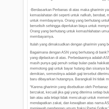
-Berdasarkan Perbanas di atas maka gharimin ya
kemaslahatan diri seperti untuk nafkah, berobat
untuk membayarnya. Orang yang berhutang untu
berselisih sehingga diperlukan biaya untuk men
Orang yang berhutang untuk kemashlahatan umum
membayarnya.
Itulah yang dimaksudkan dengan gharimin yang b
Bagaimana dengan ASN yang berhutang di bank? A
yang dijelaskan di atas. Perbedaannya adalah AS
masih punya gaji penuh setiap bulan pada hakik
memotong gaji untuk bayar hutang dan sisanya b
demikian, semestinya adalah gaji tersebut diterim
baru dibayarkan hutangnya. Barangkali Ini tidak 
“Karena gharimin yang disebutkan oleh Perbanaz 
berzakat, kecuali jika gaji yang diterima setiap
lain atau ada tetapi tidak mencukupi untuk memen
mendapatkan zakat, dan kewajiban atas nama ASN
menjawab pandangan umum fraksi Partai Golkar,”