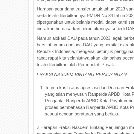
Harapan agar dana transfer untuk tahun 2023 y
serta telah diterbitkannya PMDN No 84 tahun 20
dipergunakan untuk belanja modal, dapat kami s
diuraikan berdasarkan peruntukannya seperti D
Namun alokasi DAU pada tahun 2023, agak berb
bersifat umum dan ada DAU yang bersifat diarah
Republik Indonesia, mengenai petunjuk pengguna
rapat-rapat kita selanjutnya akan kita bahas s
telah diterbitkan oleh Pemerintah Pusat.
FRAKSI NASDEM BINTANG PERJUANGAN
Terima kasih atas apresiasi dan Doa dari 
yang telah menyusun Ranperda APBD Kota 
Pengantar Ranperda APBD Kota Payakumbuh 
proses pembahasan Ranperda APBD Kota Paya
sesuai dengan peraturan yang berlaku.
2 Harapan Fraksi Nasdem Bintang Perjuangan m
penyesuaian dana Transfer ke Daerah, untuk be