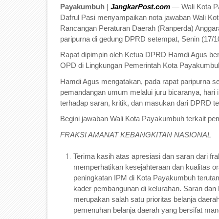
Payakumbuh
|
JangkarPost.com
— Wali Kota Pa
Dafrul Pasi menyampaikan nota jawaban Wali K
Rancangan Peraturan Daerah (Ranperda) Anggar
paripurna di gedung DPRD setempat, Senin (17/10
Rapat dipimpin oleh Ketua DPRD Hamdi Agus ber
OPD di Lingkungan Pemerintah Kota Payakumbu
Hamdi Agus mengatakan, pada rapat paripurna s
pemandangan umum melalui juru bicaranya, hari i
terhadap saran, kritik, dan masukan dari DPRD t
Begini jawaban Wali Kota Payakumbuh terkait p
FRAKSI AMANAT KEBANGKITAN NASIONAL
Terima kasih atas apresiasi dan saran dari 
memperhatikan kesejahteraan dan kualitas 
peningkatan IPM di Kota Payakumbuh terutam
kader pembangunan di kelurahan. Saran dan 
merupakan salah satu prioritas belanja dae
pemenuhan belanja daerah yang bersifat man