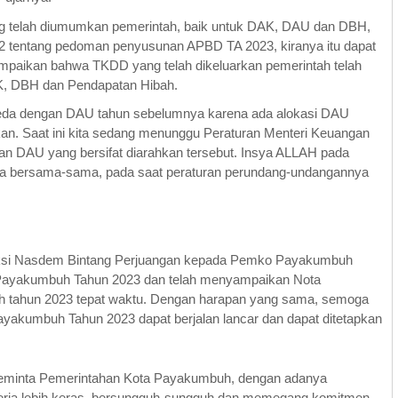
ang telah diumumkan pemerintah, baik untuk DAK, DAU dan DBH,
22 tentang pedoman penyusunan APBD TA 2023, kiranya itu dapat
ampaikan bahwa TKDD yang telah dikeluarkan pemerintah telah
AK, DBH dan Pendapatan Hibah.
eda dengan DAU tahun sebelumnya karena ada alokasi DAU
kan. Saat ini kita sedang menunggu Peraturan Menteri Keuangan
an DAU yang bersifat diarahkan tersebut. Insya ALLAH pada
ecara bersama-sama, pada saat peraturan perundang-undangannya
Fraksi Nasdem Bintang Perjuangan kepada Pemko Payakumbuh
Payakumbuh Tahun 2023 dan telah menyampaikan Nota
tahun 2023 tepat waktu. Dengan harapan yang sama, semoga
kumbuh Tahun 2023 dapat berjalan lancar dan dapat ditetapkan
eminta Pemerintahan Kota Payakumbuh, dengan adanya
kerja lebih keras, bersungguh-sungguh dan memegang komitmen