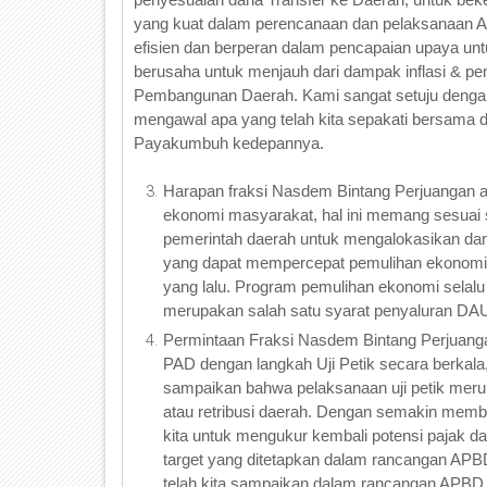
yang kuat dalam perencanaan dan pelaksanaan A
efisien dan berperan dalam pencapaian upaya 
berusaha untuk menjauh dari dampak inflasi & p
Pembangunan Daerah. Kami sangat setuju dengan
mengawal apa yang telah kita sepakati bersama d
Payakumbuh kedepannya.
Harapan fraksi Nasdem Bintang Perjuangan a
ekonomi masyarakat, hal ini memang sesuai
pemerintah daerah untuk mengalokasikan da
yang dapat mempercepat pemulihan ekonomi 
yang lalu. Program pemulihan ekonomi selalu
merupakan salah satu syarat penyaluran DAU
Permintaan Fraksi Nasdem Bintang Perjuang
PAD dengan langkah Uji Petik secara berkala
sampaikan bahwa pelaksanaan uji petik meru
atau retribusi daerah. Dengan semakin mem
kita untuk mengukur kembali potensi pajak da
target yang ditetapkan dalam rancangan AP
telah kita sampaikan dalam rancangan APBD 