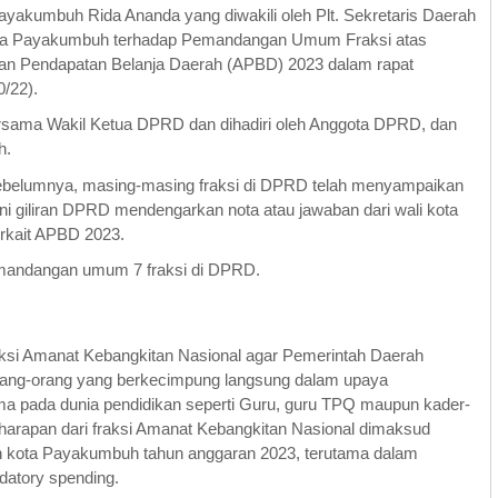
yakumbuh Rida Ananda yang diwakili oleh Plt. Sekretaris Daerah
ota Payakumbuh terhadap Pemandangan Umum Fraksi atas
an Pendapatan Belanja Daerah (APBD) 2023 dalam rapat
/22).
sama Wakil Ketua DPRD dan dihadiri oleh Anggota DPRD, dan
h.
ebelumnya, masing-masing fraksi di DPRD telah menyampaikan
ni giliran DPRD mendengarkan nota atau jawaban dari wali kota
erkait APBD 2023.
emandangan umum 7 fraksi di DPRD.
fraksi Amanat Kebangkitan Nasional agar Pemerintah Daerah
orang-orang yang berkecimpung langsung dalam upaya
a pada dunia pendidikan seperti Guru, guru TPQ maupun kader-
harapan dari fraksi Amanat Kebangkitan Nasional dimaksud
rah kota Payakumbuh tahun anggaran 2023, terutama dalam
datory spending.