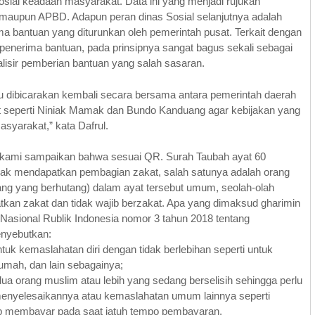
sial keadaan masyarakat. Data ini yang menjadi rujukan
 maupun APBD. Adapun peran dinas Sosial selanjutnya adalah
ima bantuan yang diturunkan oleh pemerintah pusat. Terkait dengan
penerima bantuan, pada prinsipnya sangat bagus sekali sebagai
lisir pemberian bantuan yang salah sasaran.
rlu dibicarakan kembali secara bersama antara pemerintah daerah
kait seperti Niniak Mamak dan Bundo Kanduang agar kebijakan yang
asyarakat,” kata Dafrul.
 kami sampaikan bahwa sesuai QR. Surah Taubah ayat 60
hak mendapatkan pembagian zakat, salah satunya adalah orang
ang yang berhutang) dalam ayat tersebut umum, seolah-olah
kan zakat dan tidak wajib berzakat. Apa yang dimaksud gharimin
 Nasional Rublik Indonesia nomor 3 tahun 2018 tentang
enyebutkan:
uk kemaslahatan diri dengan tidak berlebihan seperti untuk
umah, dan lain sebagainya;
 orang muslim atau lebih yang sedang berselisih sehingga perlu
menyelesaikannya atau kemaslahatan umum lainnya seperti
p membayar pada saat jatuh tempo pembayaran.