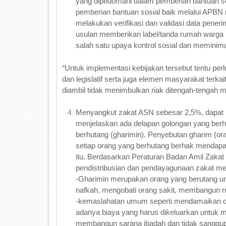
yang dipedomani dalam pemberian bantuan so
pemberian bantuan sosial baik melalui APBN
melakukan verifikasi dan validasi data pener
usulan memberikan label/tanda rumah warga 
salah satu upaya kontrol sosial dan meminima
“Untuk implementasi kebijakan tersebut tentu pe
dan legislatif serta juga elemen masyarakat ter
diambil tidak menimbulkan riak ditengah-tengah m
Menyangkut zakat ASN sebesar 2,5%, dapat
menjelaskan ada delapan golongan yang ber
berhutang (gharimin). Penyebutan gharim (or
setiap orang yang berhutang berhak mendapat
itu. Berdasarkan Peraturan Badan Amil Zakat
pendistribusian dan pendayagunaan zakat m
-Gharimin merupakan orang yang berutang unt
nafkah, mengobati orang sakit, membangun r
-kemaslahatan umum seperti mendamaikan dua
adanya biaya yang harus dikeluarkan untuk 
membangun sarana ibadah dan tidak sanggu