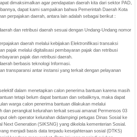
pat dimaksimalkan agar pendapatan daerah kita dari sektor PAD,
jibannya, dapat kami sampaikan bahwa Pemerintah Daerah Kota
perpajakan daerah, antara lain adalah sebagai berikut :
aerah dan retribusi daerah sesuai dengan Undang-Undang nomor
rpajakan daerah melalui kebijakan Elektronifikasi transaksi
pajak melalui digitalisasi pembayaran pajak dan retribusi
bayaran pajak dan retribusi daerah.
erah berbasis teknologi Informasi.
dan transparansi antar instansi yang terkait dengan pelayanan
 selektif dalam menetapkan calon penerima bantuan karena masih
ntuan tetapi belum dapat bantuan dan sebaliknya, maka dapat
ulan warga calon penerima bantuan dilakukan melalui
 dan perangkat kelurahan terkait sesuai amanat Permensos 03
put oleh operator kelurahan didampingi petugas Dinas Sosial ke
al Next Generation (SIKSNG) yang dikelola kementerian Sosial.
yang menjadi basis data terpadu kesejahteraan sosial (DTKS)