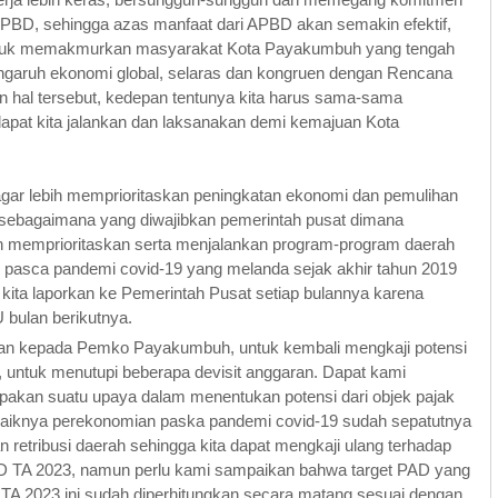
PBD, sehingga azas manfaat dari APBD akan semakin efektif,
untuk memakmurkan masyarakat Kota Payakumbuh yang tengah
engaruh ekonomi global, selaras dan kongruen dengan Rencana
 hal tersebut, kedepan tentunya kita harus sama-sama
apat kita jalankan dan laksanakan demi kemajuan Kota
gar lebih memprioritaskan peningkatan ekonomi dan pemulihan
 sebagaimana yang diwajibkan pemerintah pusat dimana
n memprioritaskan serta menjalankan program-program daerah
pasca pandemi covid-19 yang melanda sejak akhir tahun 2019
 kita laporkan ke Pemerintah Pusat setiap bulannya karena
 bulan berikutnya.
an kepada Pemko Payakumbuh, untuk kembali mengkaji potensi
, untuk menutupi beberapa devisit anggaran. Dapat kami
pakan suatu upaya dalam menentukan potensi dari objek pajak
baiknya perekonomian paska pandemi covid-19 sudah sepatutnya
n retribusi daerah sehingga kita dapat mengkaji ulang terhadap
BD TA 2023, namun perlu kami sampaikan bahwa target PAD yang
TA 2023 ini sudah diperhitungkan secara matang sesuai dengan