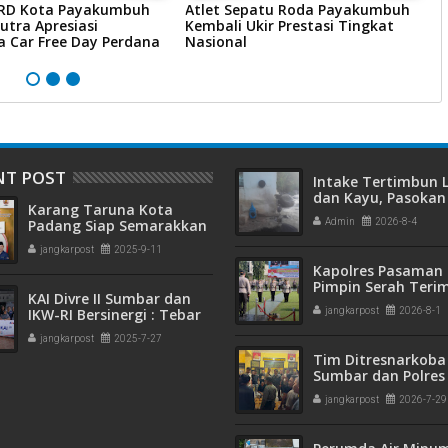
RD Kota Payakumbuh
Atlet Sepatu Roda Payakumbuh
P
utra Apresiasi
Kembali Ukir Prestasi Tingkat
P
a Car Free Day Perdana
Nasional
0
NT POST
Intake Tertimbun
dan Kayu, Pasokan 
Karang Taruna Kota
Bersih di Kota Pad
Padang Siap Semarakkan
Admin
2026-8-4
Terganggu
HUT ke-65 : Dari
jangkarpost
2025-9-11
Lapangan Hijau hingga
Kapolres Pasaman 
Malam Kebersamaan
Pimpin Serah Teri
KAI Divre II Sumbar dan
Jabatan PJU Polres
IKW-RI Bersinergi : Tebar
jangkarpost
2026-8-1
Kapolsek Sungai B
Kepedulian Sosial Untuk
jangkarpost
2025-7-27
Panti Asuhan
Tim Ditresnarkoba
Sumbar dan Polres
Gagalkan Peredar
jangkarpost
2026-7-29
Narkotika, 30 Pake
Kering Siap Edar Di