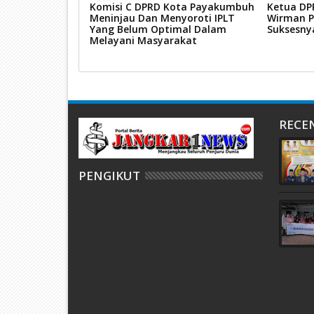
alikota
Komisi C DPRD Kota Payakumbuh
Ketua DP
tarkan Bantuan
Meninjau Dan Menyoroti IPLT
Wirman P
Yang Belum Optimal Dalam
Suksesny
Melayani Masyarakat
RECE
PENGIKUT