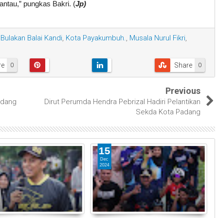
ntau,” pungkas Bakri. (
Jp)
Bulakan Balai Kandi
,
Kota Payakumbuh.
,
Musala Nurul Fikri
,
re
Share
0
0
Previous
adang
Dirut Perumda Hendra Pebrizal Hadiri Pelantikan
Sekda Kota Padang
15
Dec
2024