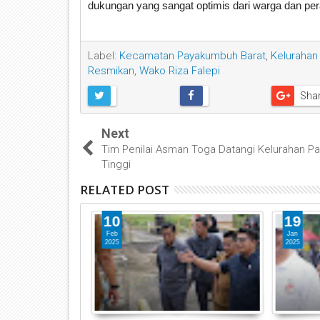
dukungan yang sangat optimis dari warga dan pera
Label:
Kecamatan Payakumbuh Barat
,
Kelurahan 
Resmikan
,
Wako Riza Falepi
Sha
Next
Tim Penilai Asman Toga Datangi Kelurahan P
Tinggi
RELATED POST
10
19
Feb
Jan
2025
2025