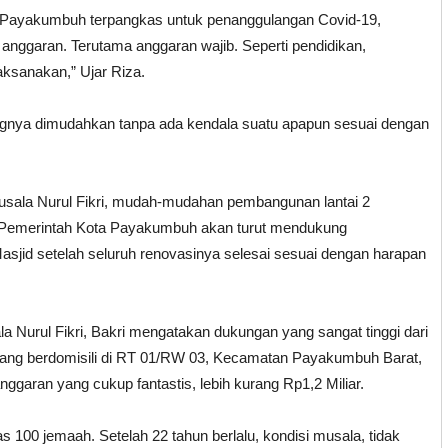
ota Payakumbuh terpangkas untuk penanggulangan Covid-19,
 anggaran. Terutama anggaran wajib. Seperti pendidikan,
laksanakan,” Ujar Riza.
ingnya dimudahkan tanpa ada kendala suatu apapun sesuai dengan
usala Nurul Fikri, mudah-mudahan pembangunan lantai 2
n Pemerintah Kota Payakumbuh akan turut mendukung
asjid setelah seluruh renovasinya selesai sesuai dengan harapan
Nurul Fikri, Bakri mengatakan dukungan yang sangat tinggi dari
yang berdomisili di RT 01/RW 03, Kecamatan Payakumbuh Barat,
ggaran yang cukup fantastis, lebih kurang Rp1,2 Miliar.
s 100 jemaah. Setelah 22 tahun berlalu, kondisi musala, tidak