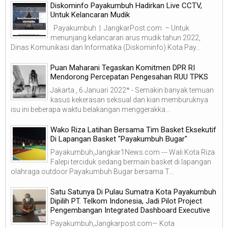
Diskominfo Payakumbuh Hadirkan Live CCTV,
Untuk Kelancaran Mudik
Payakumbuh | JangkarPost.com – Untuk
menunjang kelancaran arus mudik tahun 2022,
Dinas Komunikasi dan Informatika (Diskominfo) Kota Pay...
Puan Maharani Tegaskan Komitmen DPR RI
Mendorong Percepatan Pengesahan RUU TPKS
Jakarta , 6 Januari 2022* - Semakin banyak temuan
kasus kekerasan seksual dan kian memburuknya
isu ini beberapa waktu belakangan menggerakka...
Wako Riza Latihan Bersama Tim Basket Eksekutif
Di Lapangan Basket "Payakumbuh Bugar"
Payakumbuh,Jangkar1News.com --- Wali Kota Riza
Falepi terciduk sedang bermain basket di lapangan
olahraga outdoor Payakumbuh Bugar bersama T...
Satu Satunya Di Pulau Sumatra Kota Payakumbuh
Dipilih PT. Telkom Indonesia, Jadi Pilot Project
Pengembangan Integrated Dashboard Executive
Payakumbuh,Jangkarpost.com— Kota