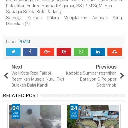
Pelantikan Andree Harmadi Algamar, SSTP, M.Si, M. Han
Sebagai Sekda Kota Padang
Semoga Sukses Dalam Menjalankan Amanah Yang
Diberikan.(*)
Label:
PDAM
Next
Previous
Wali Kota Riza Falepi
Kapolda Sumbar resmikan
Resmikan Musala Nurul Fikri
Batalyon C Pelopor
Bulakan Balai Kandi
Satbrimob
RELATED POST
04
24
Aug
Jul
2026
2026