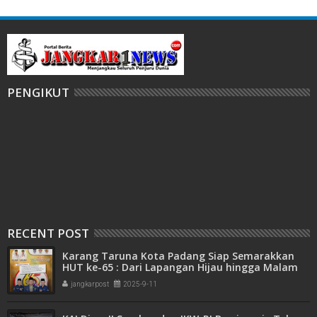
PENGIKUT
RECENT POST
Karang Taruna Kota Padang Siap Semarakkan
HUT ke-65 : Dari Lapangan Hijau hingga Malam
Kebersamaan
jangkarpost
2025-9-11