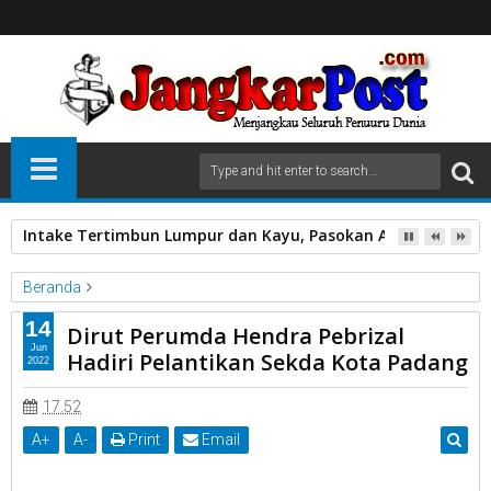
Intake Tertimbun Lumpur dan Kayu, Pasokan Air Bersih di 
Beranda
PDAM
14
Dirut Perumda Hendra Pebrizal
Dirut Perumda Hendra Pebrizal Hadiri Pelantikan Sekda Kota
Jun
Hadiri Pelantikan Sekda Kota Padang
2022
Padang
17.52
A
+
A
-
Print
Email