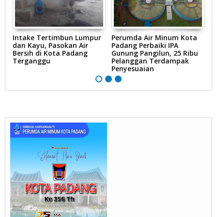
Intake Tertimbun Lumpur
Perumda Air Minum Kota
R
ak
dan Kayu, Pasokan Air
Padang Perbaiki IPA
D
Bersih di Kota Padang
Gunung Pangilun, 25 Ribu
B
Terganggu
Pelanggan Terdampak
P
Penyesuaian
Ai