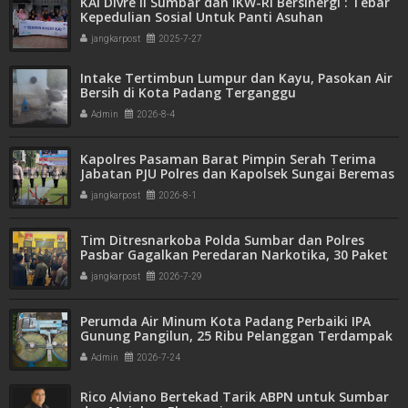
KAI Divre II Sumbar dan IKW-RI Bersinergi : Tebar
Kepedulian Sosial Untuk Panti Asuhan
jangkarpost
2025-7-27
Intake Tertimbun Lumpur dan Kayu, Pasokan Air
Bersih di Kota Padang Terganggu
Admin
2026-8-4
Kapolres Pasaman Barat Pimpin Serah Terima
Jabatan PJU Polres dan Kapolsek Sungai Beremas
jangkarpost
2026-8-1
Tim Ditresnarkoba Polda Sumbar dan Polres
Pasbar Gagalkan Peredaran Narkotika, 30 Paket
Ganja Kering Siap Edar Disita
jangkarpost
2026-7-29
Perumda Air Minum Kota Padang Perbaiki IPA
Gunung Pangilun, 25 Ribu Pelanggan Terdampak
Penyesuaian
Admin
2026-7-24
Rico Alviano Bertekad Tarik ABPN untuk Sumbar