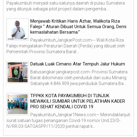
Payakumbuh menjadi satu-satunya daerah di pulau Sumatera
yang ditunjuk sebagai pilot project dalam pengemba...
Menjawab Kritikan Haris Azhar, Walikota Riza
Falepi “ Aturan Dibuat Untuk Semua Orang, Demi
kemaslahatan Bersama.”
Payakumbuh,JangkarPost.com--- Wali Kota Riza
Falepi mengatakan Peraturan Daerah (Perda) yang dibuat oleh
Pemerintah Provinsi Sumatera Barat...
Datuak Luak Cimano Atar Tempuh Jalur Hukum
Batusangkar-jangkarpost.com- Provinsi Sumatera
Barat didominasi oleh penduduk dari suku Minang.
Sebanyak 4.846.909 jiwa penduduk Sumatera Ba...
TP.PKK KOTA PAYAKUMBUH DI TUNJUK
MEWAKILI SUMBAR UNTUK PELATIHAN KADER
PRO SEHAT KENDALI COVID 19
Payakumbuh,Jangkar1News.com— Menindaklanjuti
surat satuan tugas penanganan Covid-19 nomor Und.23/D-
IV/RR.03-SATGASPP/11/2020 perihal rapat k...