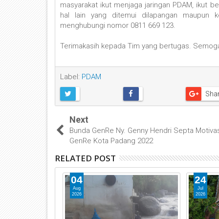
masyarakat ikut menjaga jaringan PDAM, ikut b
hal lain yang ditemui dilapangan maupun k
menghubungi nomor 0811 669 123.
Terimakasih kepada Tim yang bertugas. Semoga 
Label:
PDAM
Sha
Next
Bunda GenRe Ny. Genny Hendri Septa Motivas
GenRe Kota Padang 2022
RELATED POST
04
24
Aug
Jul
2026
2026