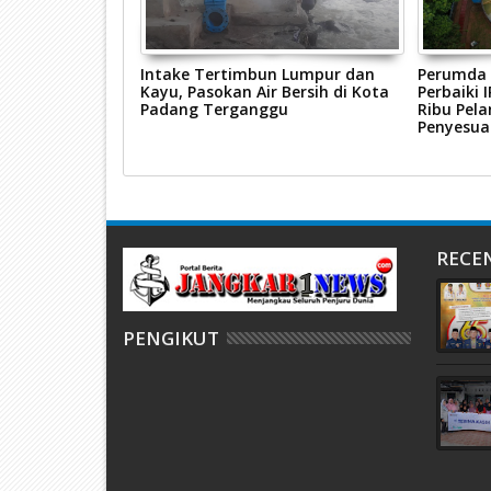
eruh, Perumda
Intake Tertimbun Lumpur dan
Perumda 
 Cepat Lakukan
Kayu, Pasokan Air Bersih di Kota
Perbaiki 
ingan
Padang Terganggu
Ribu Pel
Penyesua
RECE
PENGIKUT