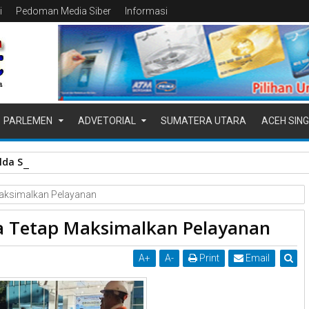
i
Pedoman Media Siber
Informasi
PARLEMEN
ADVETORIAL
SUMATERA UTARA
ACEH SING
da Sumbar dan Polres Pasbar Gagalkan Peredaran Narkotika, 30
aksimalkan Pelayanan
 Tetap Maksimalkan Pelayanan
A
+
A
-
Print
Email