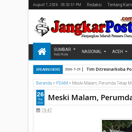
Redaksi
Tentang Kam
August 7, 2026
05:32:51 PM
SUMBAR
NASIONAL
ACEH
Kab/Kota
Tim Ditresnarkoba Pol
BREAKING NEWS
2026-7-29
Beranda
PDAM
Meski Malam, Perumda Tetap M
26
Meski Malam, Perumda
Mar
2022
19.47