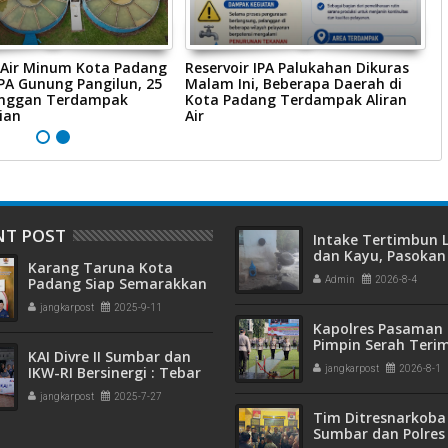
Air Minum Kota Padang
Reservoir IPA Palukahan Dikuras
S
IPA Gunung Pangilun, 25
Malam Ini, Beberapa Daerah di
H
anggan Terdampak
Kota Padang Terdampak Aliran
P
ian
Air
P
NT POST
Intake Tertimbun
dan Kayu, Pasokan 
Karang Taruna Kota
Bersih di Kota Pad
Padang Siap Semarakkan
Admin
2026-8-4
Terganggu
HUT ke-65 : Dari
jangkarpost
2025-9-11
Lapangan Hijau hingga
Kapolres Pasaman 
Malam Kebersamaan
Pimpin Serah Teri
KAI Divre II Sumbar dan
Jabatan PJU Polres
IKW-RI Bersinergi : Tebar
jangkarpost
2026-8-1
Kapolsek Sungai B
Kepedulian Sosial Untuk
jangkarpost
2025-7-27
Panti Asuhan
Tim Ditresnarkoba
Sumbar dan Polres