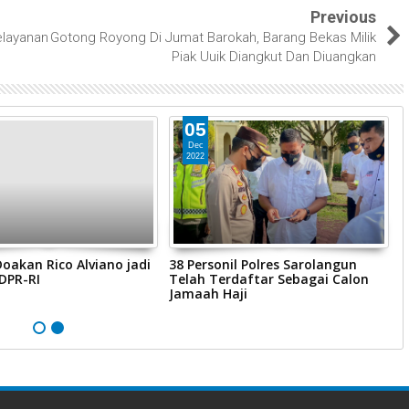
Previous
elayanan
Gotong Royong Di Jumat Barokah, Barang Bekas Milik
Piak Uuik Diangkut Dan Diuangkan
05
Dec
2022
akan Rico Alviano jadi
38 Personil Polres Sarolangun
K
DPR-RI
Telah Terdaftar Sebagai Calon
P
Jamaah Haji
G