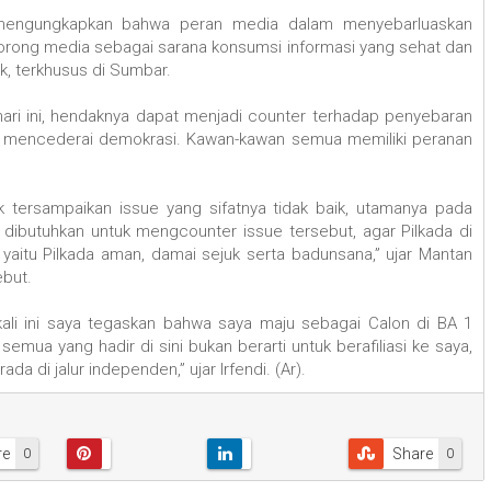
bi mengungkapkan bahwa peran media dalam menyebarluaskan
ndorong media sebagai sarana konsumsi informasi yang sehat dan
k, terkhusus di Sumbar.
ari ini, hendaknya dapat menjadi counter terhadap penyebaran
pat mencederai demokrasi. Kawan-kawan semua memiliki peranan
k tersampaikan issue yang sifatnya tidak baik, utamanya pada
dibutuhkan untuk mengcounter issue tersebut, agar Pilkada di
aitu Pilkada aman, damai sejuk serta badunsana,” ujar Mantan
ebut.
i ini saya tegaskan bahwa saya maju sebagai Calon di BA 1
a yang hadir di sini bukan berarti untuk berafiliasi ke saya,
da di jalur independen,” ujar Irfendi. (Ar).
re
Share
0
0