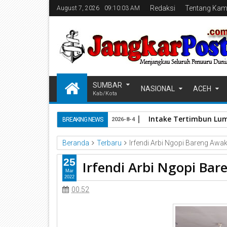
Redaksi
Tentang Kam
August 7, 2026
09:10:03 AM
SUMBAR
NASIONAL
ACEH
Kab/Kota
Intake Tertimbun Lum
BREAKING NEWS
2026-8-4
Beranda
Terbaru
Irfendi Arbi Ngopi Bareng Awa
25
Irfendi Arbi Ngopi Ba
Mar
2022
00.52