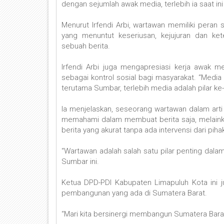
dengan sejumlah awak media, terlebih ia saat i
Menurut Irfendi Arbi, wartawan memiliki peran
yang menuntut keseriusan, kejujuran dan ke
sebuah berita.
Irfendi Arbi juga mengapresiasi kerja awak m
sebagai kontrol sosial bagi masyarakat. “Med
terutama Sumbar, terlebih media adalah pilar ke-4
Ia menjelaskan, seseorang wartawan dalam art
memahami dalam membuat berita saja, melainka
berita yang akurat tanpa ada intervensi dari pih
“Wartawan adalah salah satu pilar penting dal
Sumbar ini.
Ketua DPD-PDI Kabupaten Limapuluh Kota ini 
pembangunan yang ada di Sumatera Barat.
“Mari kita bersinergi membangun Sumatera Barat 