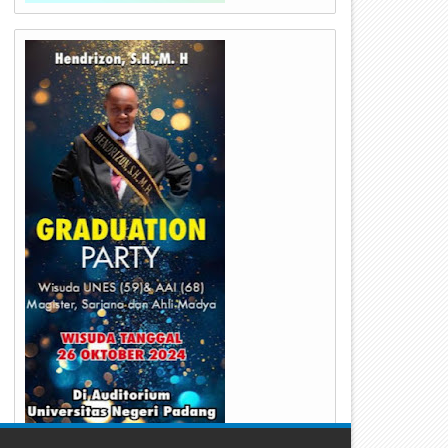
27
24
Nov
Nov
2022
2022
enang Jasa dan Arwah Para
Polri Temukan 5 Jenazah Ko
ahawan, Polairud Polda Sumbar
Longsor Cianjur
elar Upacara Tabur Bunga