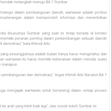
ni hendak melangkah menuju BA 1 Sumbar.
 strategis dalam pembangunan daerah, wartawan adalah profesi
terusterangan dalam memperoleh informasi dan menerbitkan
edia khususnya Sumbar yang saat ini tetap berada di koridor
ia memiliki peranan penting dalam perkembangan sebuah daerah
 demokrasi,” kata lIrfendi Arbi.
i yang sesungguhnya adalah bukan hanya harus mengetahui dan
n wartawan itu harus memiliki keberanian dalam menulis suatu
ak manapun.
am pembangunan dan demokrasi,” tegas Irfendi Arbi Bacalon BA 1
juga mengajak wartawan untuk bersinergi dalam setiap proses
ke arah yang lebih baik lagi", ulas sosok tokoh Sumbar ini.