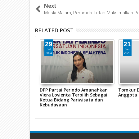
Next
Meski Malam, Perumda Tetap Maksimalkan P
RELATED POST
29
21
Jul
Jan
2024
2023
l 1996 Bantu
DPP Partai Perindo Amanahkan
Tomkur Do
anjur
Viera Lovienta Terpilih Sebagai
Anggota 
Ketua Bidang Pariwisata dan
Kebudayaan