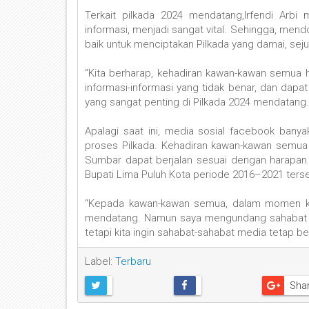
Terkait pilkada 2024 mendatang,Irfendi Ar
informasi, menjadi sangat vital. Sehingga, me
baik untuk menciptakan Pilkada yang damai, seju
“Kita berharap, kehadiran kawan-kawan semua h
informasi-informasi yang tidak benar, dan da
yang sangat penting di Pilkada 2024 mendatang.
Apalagi saat ini, media sosial facebook banya
proses Pilkada. Kehadiran kawan-kawan semua 
Sumbar dapat berjalan sesuai dengan harapan y
Bupati Lima Puluh Kota periode 2016–2021 ters
“Kepada kawan-kawan semua, dalam momen kal
mendatang. Namun saya mengundang sahabat semu
tetapi kita ingin sahabat-sahabat media tetap bera
Label:
Terbaru
Sha