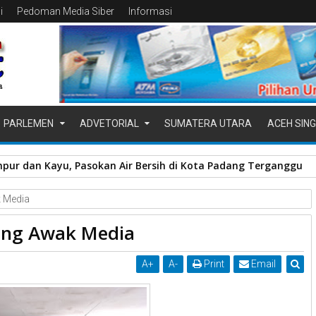
i
Pedoman Media Siber
Informasi
PARLEMEN
ADVETORIAL
SUMATERA UTARA
ACEH SING
pur dan Kayu, Pasokan Air Bersih di Kota Padang Terganggu
k Media
reng Awak Media
A
+
A
-
Print
Email