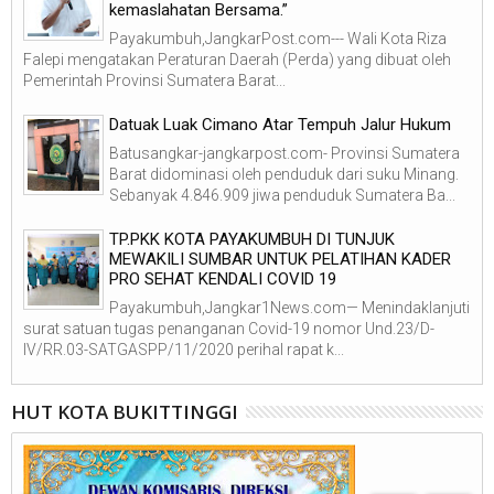
kemaslahatan Bersama.”
Payakumbuh,JangkarPost.com--- Wali Kota Riza
Falepi mengatakan Peraturan Daerah (Perda) yang dibuat oleh
Pemerintah Provinsi Sumatera Barat...
Datuak Luak Cimano Atar Tempuh Jalur Hukum
Batusangkar-jangkarpost.com- Provinsi Sumatera
Barat didominasi oleh penduduk dari suku Minang.
Sebanyak 4.846.909 jiwa penduduk Sumatera Ba...
TP.PKK KOTA PAYAKUMBUH DI TUNJUK
MEWAKILI SUMBAR UNTUK PELATIHAN KADER
PRO SEHAT KENDALI COVID 19
Payakumbuh,Jangkar1News.com— Menindaklanjuti
surat satuan tugas penanganan Covid-19 nomor Und.23/D-
IV/RR.03-SATGASPP/11/2020 perihal rapat k...
HUT KOTA BUKITTINGGI