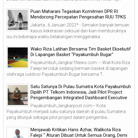
Puan Maharani Tegaskan Komitmen DPR RI
Mendorong Percepatan Pengesahan RUU TPKS
Jakarta , 6 Januari 2022* - Semakin banyak temuan
kasus kekerasan seksual dan kian memburuknya
isu ini beberapa waktu belakangan menggerakka...
Wako Riza Latihan Bersama Tim Basket Eksekutif
Di Lapangan Basket "Payakumbuh Bugar"
Payakumbuh,Jangkar1News.com --- Wali Kota Riza
Falepi terciduk sedang bermain basket di lapangan
olahraga outdoor Payakumbuh Bugar bersama T...
Satu Satunya Di Pulau Sumatra Kota Payakumbuh
Dipilih PT. Telkom Indonesia, Jadi Pilot Project
Pengembangan Integrated Dashboard Executive
Payakumbuh,Jangkarpost.com— Kota
Payakumbuh menjadi satu-satunya daerah di pulau Sumatera
yang ditunjuk sebagai pilot project dalam pengemba...
Menjawab Kritikan Haris Azhar, Walikota Riza
Falepi “ Aturan Dibuat Untuk Semua Orang, Demi