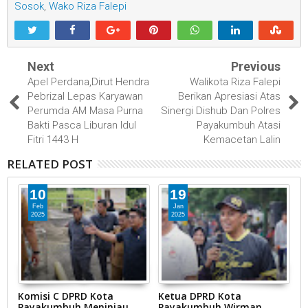
Sosok
,
Wako Riza Falepi
Next
Previous
Apel Perdana,Dirut Hendra
Walikota Riza Falepi
Pebrizal Lepas Karyawan
Berikan Apresiasi Atas
Perumda AM Masa Purna
Sinergi Dishub Dan Polres
Bakti Pasca Liburan Idul
Payakumbuh Atasi
Fitri 1443 H
Kemacetan Lalin
RELATED POST
10
19
Feb
Jan
2025
2025
an
Komisi C DPRD Kota
Ketua DPRD Kota
A
ng
Payakumbuh Meninjau
Payakumbuh Wirman
P