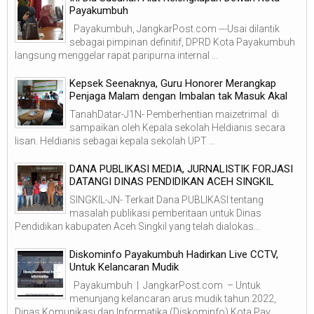
Payakumbuh
Payakumbuh, JangkarPost.com ---Usai dilantik
sebagai pimpinan definitif, DPRD Kota Payakumbuh
langsung menggelar rapat paripurna internal ...
Kepsek Seenaknya, Guru Honorer Merangkap
Penjaga Malam dengan Imbalan tak Masuk Akal
TanahDatar-J1N- Pemberhentian maizetrimal di
sampaikan oleh Kepala sekolah Heldianis secara
lisan. Heldianis sebagai kepala sekolah UPT ...
DANA PUBLIKASI MEDIA, JURNALISTIK FORJASI
DATANGI DINAS PENDIDIKAN ACEH SINGKIL
SINGKIL-JN- Terkait Dana PUBLIKASI tentang
masalah publikasi pemberitaan untuk Dinas
Pendidikan kabupaten Aceh Singkil yang telah dialokas...
Diskominfo Payakumbuh Hadirkan Live CCTV,
Untuk Kelancaran Mudik
Payakumbuh | JangkarPost.com – Untuk
menunjang kelancaran arus mudik tahun 2022,
Dinas Komunikasi dan Informatika (Diskominfo) Kota Pay...