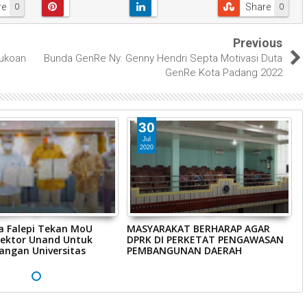
re
Share
0
0
Previous
bukoan
Bunda GenRe Ny. Genny Hendri Septa Motivasi Duta
GenRe Kota Padang 2022
30
Jul
2020
a Falepi Tekan MoU
MASYARAKAT BERHARAP AGAR
W
ektor Unand Untuk
DPRK DI PERKETAT PENGAWASAN
3
ngan Universitas
PEMBANGUNAN DAERAH
D
M