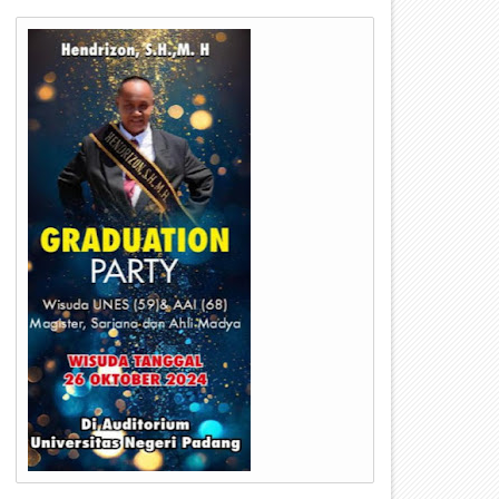
31
04
Mar
Feb
2022
2022
ako Riza Falepi Ke Jakarta Bawa
Wako Riza Falepi Tekan MoU
 Usulan Pembangunan Dengan
Dengan Rektor Unand Untuk
ana Miliaran, Dan Direspon
Pengembangan Universitas
enteri PUPR