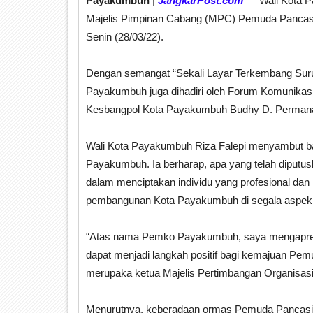
Payakumbuh
|
JangkarPost.com
— Wali Kota P
Majelis Pimpinan Cabang (MPC) Pemuda Pancasi
Senin (28/03/22).
Dengan semangat “Sekali Layar Terkembang Sur
Payakumbuh juga dihadiri oleh Forum Komunika
Kesbangpol Kota Payakumbuh Budhy D. Permana
Wali Kota Payakumbuh Riza Falepi menyambut b
Payakumbuh. Ia berharap, apa yang telah diputu
dalam menciptakan individu yang profesional dan
pembangunan Kota Payakumbuh di segala aspek
“Atas nama Pemko Payakumbuh, saya mengapresias
dapat menjadi langkah positif bagi kemajuan Pem
merupaka ketua Majelis Pertimbangan Organisa
Menurutnya, keberadaan ormas Pemuda Pancasila