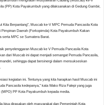
ayakumbuh menghadiri Musyawarah Cabang (Muscab) ke-V
la (PP) Kota Payakumbuh yang dilaksanakan di Gedung Gambir,
ut Kita Berpantang”, Muscab ke-V MPC Pemuda Pancasila Kota
si Pimpinan Daerah (Forkopimda) Kota Payakumbuh Kakan
 serta MPC se Sumatera Barat.
aik penyelenggaran Muscab ke V Pemuda Pancasila Kota
skan dari Muscab ini dapat menjadi semangat Pemuda Pancasila,
 mandiri, sehingga dapat bersinergi dalam mensukseskan
.
i kegiatan ini. Tentunya yang kita harapkan hasil Muscab ini
uda Pancasila kedepanya,” kata Wako Riza Falepi yang juga
si (MPO) PP Kota Payakumbuh kepada media.
 bisa dirasakan oleh masyarakat dan Pemerintah Kota