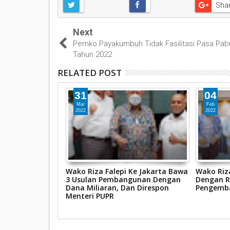
Sha
Next
Pemko Payakumbuh Tidak Fasilitasi Pasa Pa
Tahun 2022
RELATED POST
31
04
Mar
Feb
2022
2022
HARAP AGAR
Wako Riza Falepi Ke Jakarta Bawa
Wako Riz
AT PENGAWASAN
3 Usulan Pembangunan Dengan
Dengan R
AERAH
Dana Miliaran, Dan Direspon
Pengemba
Menteri PUPR