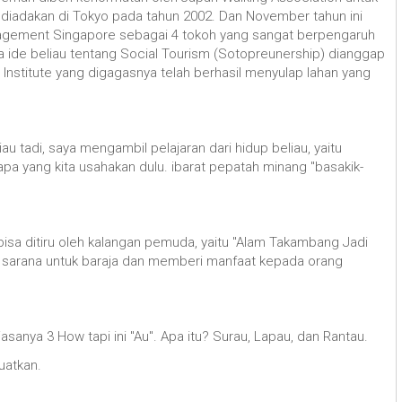
 diadakan di Tokyo pada tahun 2002. Dan November tahun ini
anagement Singapore sebagai 4 tokoh yang sangat berpengaruh
 ide beliau tentang Social Tourism (Sotopreunership) dianggap
Institute yang digagasnya telah berhasil menyulap lahan yang
u tadi, saya mengambil pelajaran dari hidup beliau, yaitu
i apa yang kita usahakan dulu. ibarat pepatah minang "basakik-
 bisa ditiru oleh kalangan pemuda, yaitu "Alam Takambang Jadi
ai sarana untuk baraja dan memberi manfaat kepada orang
asanya 3 How tapi ini "Au". Apa itu? Surau, Lapau, dan Rantau.
kuatkan.