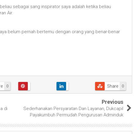
eliau sebagai sang inspirator saya adalah ketika beliau
an Air.
 saya belum pernah bertemu dengan orang yang benar-benar
re
Share
0
0
Previous
a di
Sederhanakan Persyaratan Dan Layanan, Dukcapil
Payakumbuh Permudah Pengurusan Adminduk