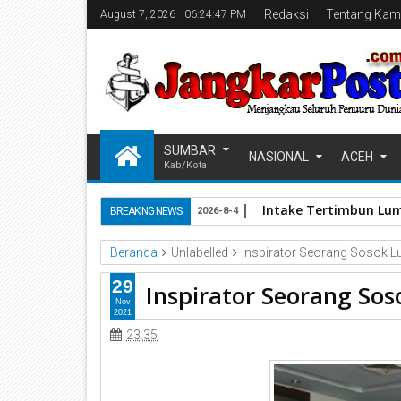
Redaksi
Tentang Kam
August 7, 2026
06:24:49 PM
SUMBAR
NASIONAL
ACEH
Kab/Kota
Intake Tertimbun Lum
BREAKING NEWS
2026-8-4
Beranda
Unlabelled
Inspirator Seorang Sosok L
29
Inspirator Seorang Sos
Nov
2021
23.35