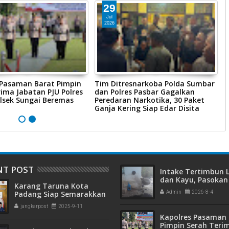
29
Jul
2026
 Pasaman Barat Pimpin
Tim Ditresnarkoba Polda Sumbar
P
ima Jabatan PJU Polres
dan Polres Pasbar Gagalkan
P
lsek Sungai Beremas
Peredaran Narkotika, 30 Paket
R
Ganja Kering Siap Edar Disita
P
NT POST
Intake Tertimbun
dan Kayu, Pasokan 
Karang Taruna Kota
Bersih di Kota Pad
Padang Siap Semarakkan
Admin
2026-8-4
Terganggu
HUT ke-65 : Dari
jangkarpost
2025-9-11
Lapangan Hijau hingga
Kapolres Pasaman 
Malam Kebersamaan
Pimpin Serah Teri