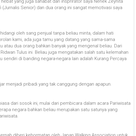
hebat yang juga sahabat dari insprirator saya Nenek Zeynita
i (Jurnalis Senior) dan dua orang ini sangat memotivasi saya
idangi oleh sang penjual tanpa beliau minta, dalam hati
obrolan kami, ada juga tamu yang datang yang sama-sama
tu atau dua orang bahkan banyak yang mengenal beliau. Dari
idwan Tulus ini. Beliau juga mengatakan salah satu kelemahan
sendiri di banding negara-negara lain adalah Kurang Percaya
ajar menjadi pribadi yang tak canggung dengan apapun.
asa dari sosok ini, mulai dari pembicara dalam acara Pariwisata
erapa negara bahkan beliau merupakan satu satunya yang
riwisata.
 pernah diberi kehormatan oleh Japan Walking Association untuk