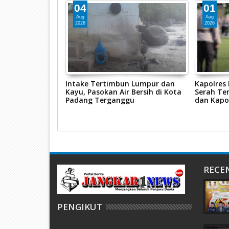
04
01
Aug
Aug
2026
2026
ggalang 2026,
Intake Tertimbun Lumpur dan
Kapolres
s Pasaman Barat
Kayu, Pasokan Air Bersih di Kota
Serah Ter
sus Tindak
Padang Terganggu
dan Kapo
n
RECE
PENGIKUT