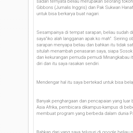
sadari ternyata beliau merupakan seorang tokoh 
Gibbons (Jurnalis Inggris) dan Pak Sukwan Hanaf
untuk bisa berkarya buat nagari.
Sesampainya di tempat sarapan, beliau sudah dih
saya"iko alah langganan apak ko mah". Seiring 
sarapan menyapa beliau dan bahkan itu tidak sa
situlah menambah penasaran saya, siapa Sosok R
dan kekurangan pemuda pemudi Minangkabau itu 
diri dan itu saya rasakan sendiri.
Mendengar hal itu saya bertekad untuk bisa bel
Banyak penghargaan dan pencapaian yang luar bi
Asia Afrika, pembicara dikampus-kampus di beb
membuat program yang berbeda dalam dunia Pa
Bahkan dari yang saya telusuri di google beliau