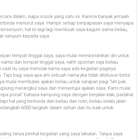
secara dalam, siapa sosok yang satu ini. Karena banyak jemaah
 berbeda menurut saya. Hampir setiap berpapasan saya menyapa
 tersenyum, hal ini lagi-lagi membuat saya kagum sama beliau,
kah senyum kepada saya.
depan tempat tinggal saya, saya mulai memberanikan diri untuk
 nama dan tempat tinggal saya, nahh spontan saja beliau
 saat itu saya menolak karna saya ada kegiatan paginya.
api bagi saya apa arti sebuah nama jika tidak ditelusuri betul
saya mulai membalas ajakan beliau untuk sarapan pagi "lah pak,
 langsung merangkul saya dan menyetujui ajakan saya. Kami mulai
mpa poruk" bahasa kampung saya dengan berjalan kaki, padahal
api hal yang berbeda dari beliau dan rutin, beliau selalu jalan
 melangkah 6000 langkah dalam sehari dan itu baik untuk
aling tanya perihal kegiatan yang saya lakukan. Tanpa saya