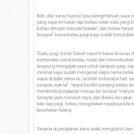
Nah, dari sana muncul rasa keingintahuan saya 
yang saya temukan tapi beliau salah satu yang
beliau dengan sebutan''paaak", dan beliau hanya
kenapa? karna beliau pagi-pagi sudah bersede
Suatu pagi, ba'da Subuh seperti biasa di surau 
berkenalan sama beliau, mulai dari menyebutkan
langsung mengajak saya untuk sarapan pagi, tapi
minimal saya sudah mengenal siapa nama beliau. T
siapa di balik nama ini. setelah beberapa hari, 
sarapan wak lai". tanpa berfikir panjang beliau
menikmati perjalanan menuju ke tempat "manyo
lumayan jauh menurut saya, dari Basko ka Lapai. t
kaki tiap pagi. beliau mengatakan sejatinya kita
kesehatan tulang.
Selama di perjalanan kami asikk mengobrol dan s