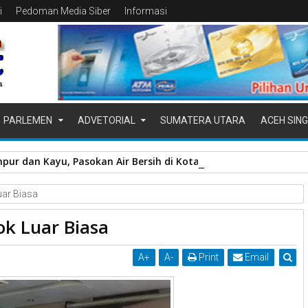
i
Pedoman Media Siber
Informasi
PARLEMEN
ADVETORIAL
SUMATERA UTARA
ACEH SING
pur dan Kayu, Pasokan Air Bersih di Kota Padang Terganggu
uar Biasa
ok Luar Biasa
A
+
A
-
Print
Email