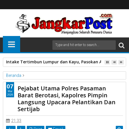
Kapolres Pasaman Barat Pimpin Serah Terima Jabatan PJU P
Beranda
Unlabelled
07
Pejabat Utama Polres Pasaman
Pejabat Utama Polres Pasaman Barat Berotasi, Kapolres Pimpin
Mar
Barat Berotasi, Kapolres Pimpin
2026
Langsung Upacara Pelantikan Dan Sertijab
Langsung Upacara Pelantikan Dan
Sertijab
21.33