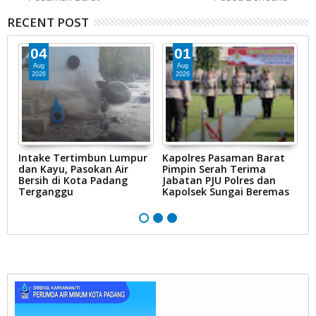
RECENT POST
04
01
Aug
Aug
2026
2026
Intake Tertimbun Lumpur
Kapolres Pasaman Barat
T
dan Kayu, Pasokan Air
Pimpin Serah Terima
S
Bersih di Kota Padang
Jabatan PJU Polres dan
G
na
Terganggu
Kapolsek Sungai Beremas
N
Ke