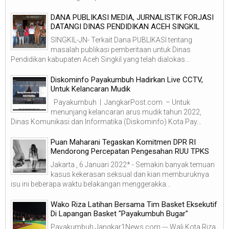
DANA PUBLIKASI MEDIA, JURNALISTIK FORJASI
DATANGI DINAS PENDIDIKAN ACEH SINGKIL
SINGKIL-JN- Terkait Dana PUBLIKASI tentang
masalah publikasi pemberitaan untuk Dinas
Pendidikan kabupaten Aceh Singkil yang telah dialokas...
Diskominfo Payakumbuh Hadirkan Live CCTV,
Untuk Kelancaran Mudik
Payakumbuh | JangkarPost.com – Untuk
menunjang kelancaran arus mudik tahun 2022,
Dinas Komunikasi dan Informatika (Diskominfo) Kota Pay...
Puan Maharani Tegaskan Komitmen DPR RI
Mendorong Percepatan Pengesahan RUU TPKS
Jakarta , 6 Januari 2022* - Semakin banyak temuan
kasus kekerasan seksual dan kian memburuknya
isu ini beberapa waktu belakangan menggerakka...
Wako Riza Latihan Bersama Tim Basket Eksekutif
Di Lapangan Basket "Payakumbuh Bugar"
Payakumbuh,Jangkar1News.com --- Wali Kota Riza