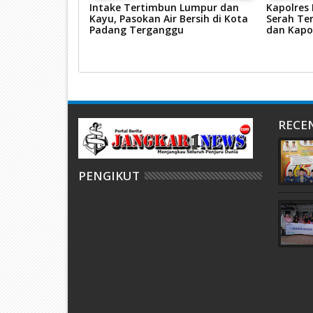
ggalang 2026,
Intake Tertimbun Lumpur dan
Kapolres
s Pasaman Barat
Kayu, Pasokan Air Bersih di Kota
Serah Ter
sus Tindak
Padang Terganggu
dan Kapo
n
RECE
PENGIKUT