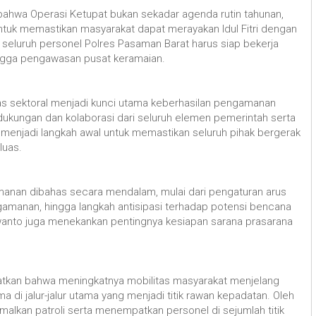
hwa Operasi Ketupat bukan sekadar agenda rutin tahunan,
tuk memastikan masyarakat dapat merayakan Idul Fitri dengan
seluruh personel Polres Pasaman Barat harus siap bekerja
ingga pengawasan pusat keramaian.
tas sektoral menjadi kunci utama keberhasilan pengamanan
a dukungan dan kolaborasi dari seluruh elemen pemerintah serta
ni menjadi langkah awal untuk memastikan seluruh pihak bergerak
luas.
manan dibahas secara mendalam, mulai dari pengaturan arus
ngamanan, hingga langkah antisipasi terhadap potensi bencana
awanto juga menekankan pentingnya kesiapan sarana prasarana
tkan bahwa meningkatnya mobilitas masyarakat menjelang
di jalur-jalur utama yang menjadi titik rawan kepadatan. Oleh
malkan patroli serta menempatkan personel di sejumlah titik