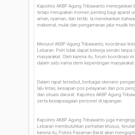
Kapolres AKBP Agung Tribawanto menegaskan ba
tetapi merupakan momen penting bagi aparat un
aman, nyaman, dan tertib. Ia menekankan bahwa 
maksimal, mulai dari pengamanan jalur mudik h
Menurut AKBP Agung Tribawanto, koordinasi lin
Lebaran. Polri tidak dapat bekerja sendiri tanp
masyarakat. Oleh karena itu, forum koordinasi i
dalam satu irama demi kepentingan masyarakat 
Dalam rapat tersebut, berbagai skenario penga
lalu lintas, kesiapan pos pelayanan dan pos pe
dan situasi darurat. Kapolres AKBP Agung Trib
serta kesiapsiagaan personel di lapangan.
Kapolres AKBP Agung Tribawanto juga menginga
Lebaran membutuhkan perhatian khusus, terutama 
karena itu, Polres Pasaman Barat akan mengopti