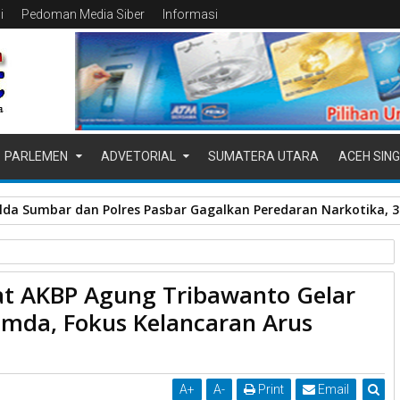
i
Pedoman Media Siber
Informasi
PARLEMEN
ADVETORIAL
SUMATERA UTARA
ACEH SING
da Sumbar dan Polres Pasbar Gagalkan Peredaran Narkotika, 30
at AKBP Agung Tribawanto Gelar
elar Rakor Bersama Forkopimda, Fokus Kelancaran Arus Mudik
mda, Fokus Kelancaran Arus
A
+
A
-
Print
Email