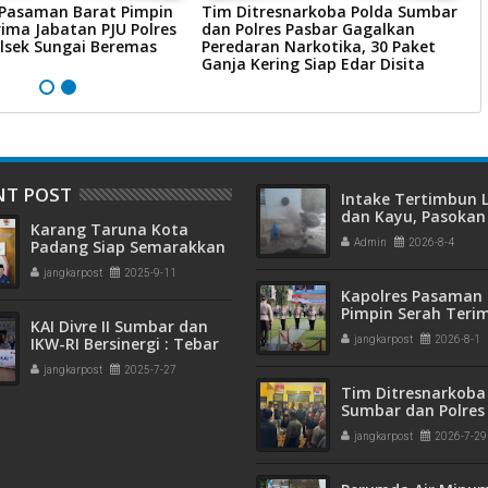
 Pasaman Barat Pimpin
Tim Ditresnarkoba Polda Sumbar
P
ima Jabatan PJU Polres
dan Polres Pasbar Gagalkan
P
lsek Sungai Beremas
Peredaran Narkotika, 30 Paket
R
Ganja Kering Siap Edar Disita
P
NT POST
Intake Tertimbun
dan Kayu, Pasokan 
Karang Taruna Kota
Bersih di Kota Pad
Padang Siap Semarakkan
Admin
2026-8-4
Terganggu
HUT ke-65 : Dari
jangkarpost
2025-9-11
Lapangan Hijau hingga
Kapolres Pasaman 
Malam Kebersamaan
Pimpin Serah Teri
KAI Divre II Sumbar dan
Jabatan PJU Polres
IKW-RI Bersinergi : Tebar
jangkarpost
2026-8-1
Kapolsek Sungai B
Kepedulian Sosial Untuk
jangkarpost
2025-7-27
Panti Asuhan
Tim Ditresnarkoba
Sumbar dan Polres
Gagalkan Peredar
jangkarpost
2026-7-29
Narkotika, 30 Pake
Kering Siap Edar Di