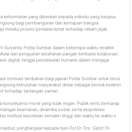
a kehormatan yang diberikan kepada individu yang berjasa
langsung bagi pembangunan dan kemajuan bangsa.
pi melalui proses penilaian ketat terhadap rekam jejak,
!
Tri Suryanta, Polda Sumbar dalam beberapa waktu terakhir
ulai dari penguatan ketahanan pangan berbasis kolaborasi
basis digital, hingga pendekatan humanis dalam menjaga
adi motivasi tambahan bagi jajaran Polda Sumbar untuk terus
ngsung kebutuhan masyarakat dinilai sebagai bentuk konkret
nsif terhadap tantangan zaman.
konsekuensi moral yang tidak ringan. Publik tentu berharap
antangan keamanan, dinamika sosial, serta ekspektasi
as institusi kepolisian semakin tinggi dari waktu ke waktu.n
yebut, penghargaan kepada Irjen Pol Dr. Drs. Gatot Tri