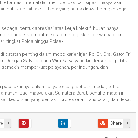
eformasi internal dan memperluas partisipasi masyarakat
n publik adalah aset utama yang harus dirawat dengan kerja
g sebagai bentuk apresiasi atas kerja kolektif, bukan hanya
a dalam berbagai kesempatan kerap menegaskan bahwa capaian
dari tingkat Polda hingga Polsek.
 catatan penting dalam mood karier Irjen Pol Dr. Drs. Gatot Tri
r. Dengan Satyalancana Wira Karya yang kini tersemat, publik
g semakin memperkuat pelayanan, perlindungan, dan
 pada akhirnya bukan hanya tentang sebuah medali, tetapi
 amanah. Bagi masyarakat Sumatera Barat, penghormatan ini
kan kepolisian yang semakin profesional, transparan, dan dekat
re
Share
0
0