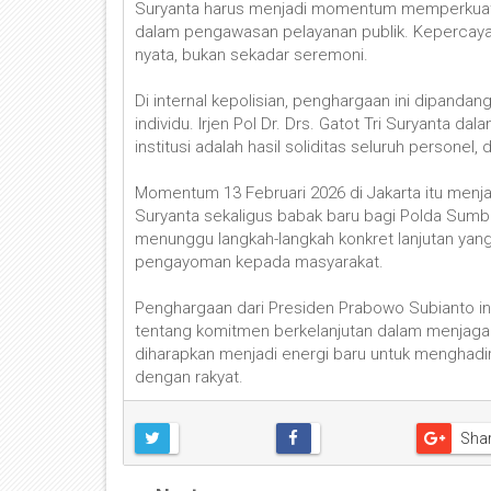
Suryanta harus menjadi momentum memperkuat r
dalam pengawasan pelayanan publik. Kepercayaa
nyata, bukan sekadar seremoni.
Di internal kepolisian, penghargaan ini dipandan
individu. Irjen Pol Dr. Drs. Gatot Tri Suryant
institusi adalah hasil soliditas seluruh personel, 
Momentum 13 Februari 2026 di Jakarta itu menjadi
Suryanta sekaligus babak baru bagi Polda Sumba
menunggu langkah-langkah konkret lanjutan yan
pengayoman kepada masyarakat.
Penghargaan dari Presiden Prabowo Subianto ini
tentang komitmen berkelanjutan dalam menjaga
diharapkan menjadi energi baru untuk menghadir
dengan rakyat.
Sha