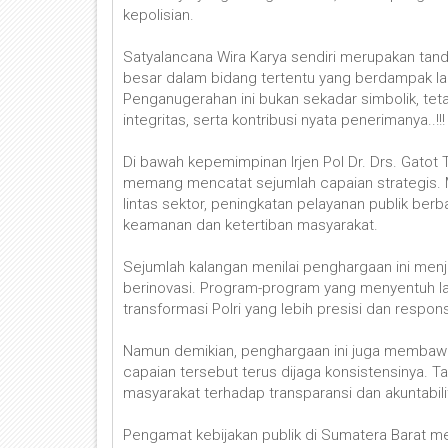
kepolisian.
Satyalancana Wira Karya sendiri merupakan tand
besar dalam bidang tertentu yang berdampak 
Penganugerahan ini bukan sekadar simbolik, teta
integritas, serta kontribusi nyata penerimanya..!!
Di bawah kepemimpinan Irjen Pol Dr. Drs. Gatot 
memang mencatat sejumlah capaian strategis. M
lintas sektor, peningkatan pelayanan publik ber
keamanan dan ketertiban masyarakat.
Sejumlah kalangan menilai penghargaan ini menj
berinovasi. Program-program yang menyentuh la
transformasi Polri yang lebih presisi dan respo
Namun demikian, penghargaan ini juga membawa 
capaian tersebut terus dijaga konsistensinya. T
masyarakat terhadap transparansi dan akuntabilit
Pengamat kebijakan publik di Sumatera Barat men