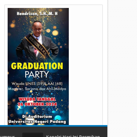
24
23
Jul
Jul
2026
2026
erumda Air Minum Kota Padang
Kapolda Sumbar Hadiri Hari 
erbaiki IPA Gunung Pangilun, 25
TNI Angkatan Udara ke-79,
ibu Pelanggan Terdampak
Perkuat Sinergitas Lintas Ins
enyesuaian
 Lumpur
Kapolri Hari Ini Resmikan