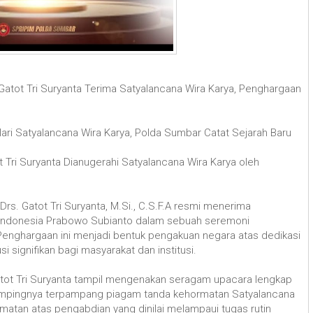
 Gatot Tri Suryanta Terima Satyalancana Wira Karya, Penghargaan
gelari Satyalancana Wira Karya, Polda Sumbar Catat Sejarah Baru
ot Tri Suryanta Dianugerahi Satyalancana Wira Karya oleh
Drs. Gatot Tri Suryanta, M.Si., C.S.F.A resmi menerima
k Indonesia Prabowo Subianto dalam sebuah seremoni
 Penghargaan ini menjadi bentuk pengakuan negara atas dedikasi
i signifikan bagi masyarakat dan institusi.
. Gatot Tri Suryanta tampil mengenakan seragam upacara lengkap
sampingnya terpampang piagam tanda kehormatan Satyalancana
matan atas pengabdian yang dinilai melampaui tugas rutin