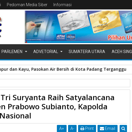
i
Pedoman Media Siber
Informasi
PARLEMEN
ADVETORIAL
SUMATERA UTARA
ACEH SING
pur dan Kayu, Pasokan Air Bersih di Kota Padang Terganggu
t Tri Suryanta Raih Satyalancana
ncana Wira Karya dari Presiden Prabowo Subianto, Kapolda Sumbar
den Prabowo Subianto, Kapolda
 Nasional
A
+
A
-
Print
Email