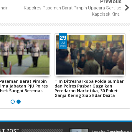
Previous
chain
Kapolres Pasaman Barat Pimpin Upacara Sertijab
Kapolsek Kinali
29
Jul
2026
 Pasaman Barat Pimpin
Tim Ditresnarkoba Polda Sumbar
P
ima Jabatan PJU Polres
dan Polres Pasbar Gagalkan
P
lsek Sungai Beremas
Peredaran Narkotika, 30 Paket
R
Ganja Kering Siap Edar Disita
P
NT POST
Intake Tertimbun