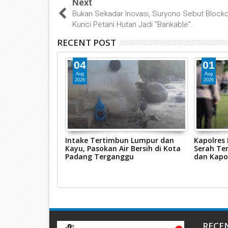
Next
Bukan Sekadar Inovasi, Suryono Sebut Block
Kunci Petani Hutan Jadi "Bankable".
RECENT POST
04
01
Aug
Aug
2026
2026
ggalang 2026,
Intake Tertimbun Lumpur dan
Kapolres
s Pasaman Barat
Kayu, Pasokan Air Bersih di Kota
Serah Ter
sus Tindak
Padang Terganggu
dan Kapo
n
RECE