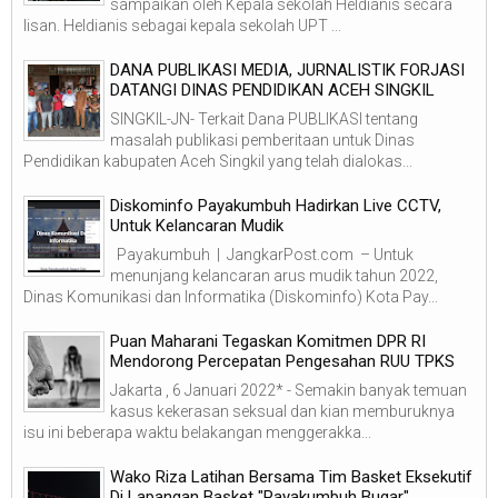
sampaikan oleh Kepala sekolah Heldianis secara
lisan. Heldianis sebagai kepala sekolah UPT ...
DANA PUBLIKASI MEDIA, JURNALISTIK FORJASI
DATANGI DINAS PENDIDIKAN ACEH SINGKIL
SINGKIL-JN- Terkait Dana PUBLIKASI tentang
masalah publikasi pemberitaan untuk Dinas
Pendidikan kabupaten Aceh Singkil yang telah dialokas...
Diskominfo Payakumbuh Hadirkan Live CCTV,
Untuk Kelancaran Mudik
Payakumbuh | JangkarPost.com – Untuk
menunjang kelancaran arus mudik tahun 2022,
Dinas Komunikasi dan Informatika (Diskominfo) Kota Pay...
Puan Maharani Tegaskan Komitmen DPR RI
Mendorong Percepatan Pengesahan RUU TPKS
Jakarta , 6 Januari 2022* - Semakin banyak temuan
kasus kekerasan seksual dan kian memburuknya
isu ini beberapa waktu belakangan menggerakka...
Wako Riza Latihan Bersama Tim Basket Eksekutif
Di Lapangan Basket "Payakumbuh Bugar"