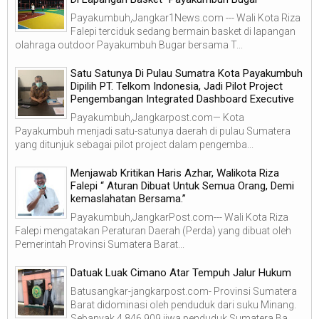
Payakumbuh,Jangkar1News.com --- Wali Kota Riza
Falepi terciduk sedang bermain basket di lapangan
olahraga outdoor Payakumbuh Bugar bersama T...
Satu Satunya Di Pulau Sumatra Kota Payakumbuh
Dipilih PT. Telkom Indonesia, Jadi Pilot Project
Pengembangan Integrated Dashboard Executive
Payakumbuh,Jangkarpost.com— Kota
Payakumbuh menjadi satu-satunya daerah di pulau Sumatera
yang ditunjuk sebagai pilot project dalam pengemba...
Menjawab Kritikan Haris Azhar, Walikota Riza
Falepi “ Aturan Dibuat Untuk Semua Orang, Demi
kemaslahatan Bersama.”
Payakumbuh,JangkarPost.com--- Wali Kota Riza
Falepi mengatakan Peraturan Daerah (Perda) yang dibuat oleh
Pemerintah Provinsi Sumatera Barat...
Datuak Luak Cimano Atar Tempuh Jalur Hukum
Batusangkar-jangkarpost.com- Provinsi Sumatera
Barat didominasi oleh penduduk dari suku Minang.
Sebanyak 4.846.909 jiwa penduduk Sumatera Ba...