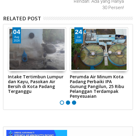
Rendah: Ada yang Hanya
30 Persen!
RELATED POST
04
24
Aug
Jul
2026
2026
Intake Tertimbun Lumpur
Perumda Air Minum Kota
R
ak
dan Kayu, Pasokan Air
Padang Perbaiki IPA
D
Bersih di Kota Padang
Gunung Pangilun, 25 Ribu
B
Terganggu
Pelanggan Terdampak
P
Penyesuaian
Ai