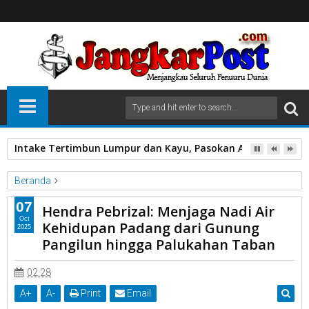
Intake Tertimbun Lumpur dan Kayu, Pasokan Air Bersih di 
Beranda
PDAM
07
Hendra Pebrizal: Menjaga Nadi Air
Hendra Pebrizal: Menjaga Nadi Air Kehidupan Padang dari
Oct
Kehidupan Padang dari Gunung
2025
Gunung Pangilun hingga Palukahan Taban
Pangilun hingga Palukahan Taban
02.28
A
+
A
-
Print
Email