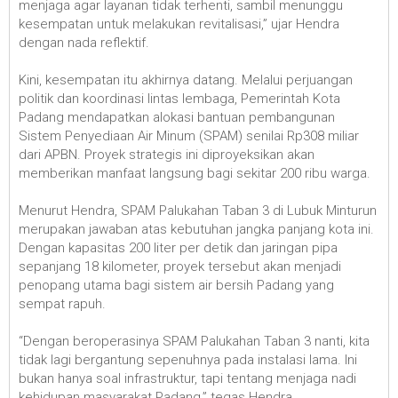
menjaga agar layanan tidak terhenti, sambil menunggu
kesempatan untuk melakukan revitalisasi,” ujar Hendra
dengan nada reflektif.
Kini, kesempatan itu akhirnya datang. Melalui perjuangan
politik dan koordinasi lintas lembaga, Pemerintah Kota
Padang mendapatkan alokasi bantuan pembangunan
Sistem Penyediaan Air Minum (SPAM) senilai Rp308 miliar
dari APBN. Proyek strategis ini diproyeksikan akan
memberikan manfaat langsung bagi sekitar 200 ribu warga.
Menurut Hendra, SPAM Palukahan Taban 3 di Lubuk Minturun
merupakan jawaban atas kebutuhan jangka panjang kota ini.
Dengan kapasitas 200 liter per detik dan jaringan pipa
sepanjang 18 kilometer, proyek tersebut akan menjadi
penopang utama bagi sistem air bersih Padang yang
sempat rapuh.
“Dengan beroperasinya SPAM Palukahan Taban 3 nanti, kita
tidak lagi bergantung sepenuhnya pada instalasi lama. Ini
bukan hanya soal infrastruktur, tapi tentang menjaga nadi
kehidupan masyarakat Padang,” tegas Hendra.