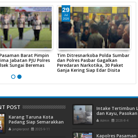
29
Jul
2026
 Pasaman Barat Pimpin
Tim Ditresnarkoba Polda Sumbar
P
ima Jabatan PJU Polres
dan Polres Pasbar Gagalkan
P
lsek Sungai Beremas
Peredaran Narkotika, 30 Paket
R
Ganja Kering Siap Edar Disita
P
NT POST
Intake Tertimbun
dan Kayu, Pasokan 
Karang Taruna Kota
Bersih di Kota Pad
Padang Siap Semarakkan
Admin
2026-8-4
Terganggu
HUT ke-65 : Dari
jangkarpost
2025-9-11
Lapangan Hijau hingga
Kapolres Pasaman 
Malam Kebersamaan