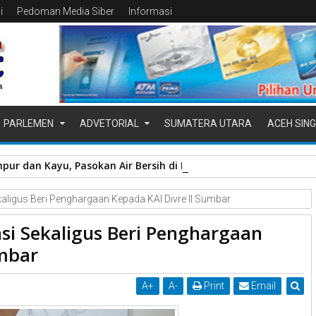
i
Pedoman Media Siber
Informasi
PARLEMEN
ADVETORIAL
SUMATERA UTARA
ACEH SING
pur dan Kayu, Pasokan Air Bersih di Kota Padang Terganggu
aligus Beri Penghargaan Kepada KAI Divre II Sumbar
si Sekaligus Beri Penghargaan
umbar
A
+
A
-
Print
Email