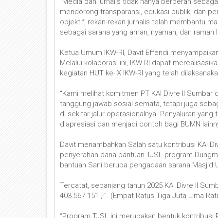
“Media dan jurnalis tidak hanya berperan sebaga
mendorong transparansi, edukasi publik, dan pe
objektif, rekan-rekan jurnalis telah membantu 
sebagai sarana yang aman, nyaman, dan ramah li
Ketua Umum IKW-RI, Davit Effendi menyampaikan a
Melalui kolaborasi ini, IKW-RI dapat merealisas
kegiatan HUT ke-IX IKW-RI yang telah dilaksanaka
“Kami melihat komitmen PT KAI Divre II Sumbar
tanggung jawab sosial semata, tetapi juga seb
di sekitar jalur operasionalnya. Penyaluran yang
diapresiasi dan menjadi contoh bagi BUMN lainnya
Davit menambahkan Salah satu kontribusi KAI Di
penyerahan dana bantuan TJSL program Dungma
bantuan Sar’i berupa pengadaan sarana Masjid 
Tercatat, sepanjang tahun 2025 KAI Divre II Su
403.567.151 ,-”. (Empat Ratus Tiga Juta Lima Ra
“Program TJSL ini merupakan bentuk kontribusi