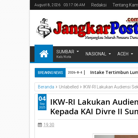
Redaksi
Tentang Kam
August 8, 2026
03:17:07 AM
SUMBAR
NASIONAL
ACEH
Kab/Kota
Intake Tertimbun Lum
BREAKING NEWS
2026-8-4
Beranda
Unlabelled
IKW-RI Lakukan Audiensi Sek
04
IKW-RI Lakukan Audien
Sep
Kepada KAI Divre II S
2025
19.30