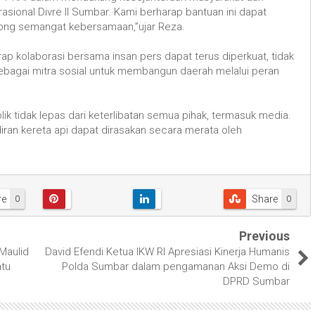
asional Divre II Sumbar. Kami berharap bantuan ini dapat
ng semangat kebersamaan,”ujar Reza.
rap kolaborasi bersama insan pers dapat terus diperkuat, tidak
sebagai mitra sosial untuk membangun daerah melalui peran
k tidak lepas dari keterlibatan semua pihak, termasuk media.
diran kereta api dapat dirasakan secara merata oleh
re
Share
0
0
Previous
Maulid
David Efendi Ketua IKW RI Apresiasi Kinerja Humanis
tu
Polda Sumbar dalam pengamanan Aksi Demo di
DPRD Sumbar