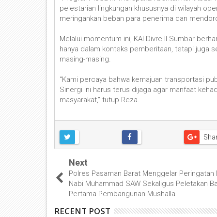
pelestarian lingkungan khususnya di wilayah oper
meringankan beban para penerima dan mendoro
Melalui momentum ini, KAI Divre II Sumbar berha
hanya dalam konteks pemberitaan, tetapi juga 
masing-masing.
“Kami percaya bahwa kemajuan transportasi publi
Sinergi ini harus terus dijaga agar manfaat keha
masyarakat,” tutup Reza.
Sha
Next
Polres Pasaman Barat Menggelar Peringatan 
Nabi Muhammad SAW Sekaligus Peletakan Ba
Pertama Pembangunan Mushalla
RECENT POST