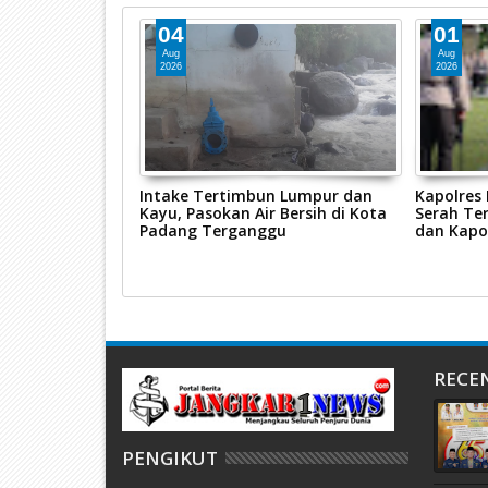
04
01
Aug
Aug
2026
2026
ggalang 2026,
Intake Tertimbun Lumpur dan
Kapolres
s Pasaman Barat
Kayu, Pasokan Air Bersih di Kota
Serah Ter
sus Tindak
Padang Terganggu
dan Kapo
n
RECE
PENGIKUT