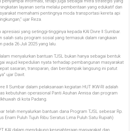
i penyampai informasi, tetapi juga sebagai mitra strategis yang
ningkatan layanan serta melalui pemberitaan yang edukatif dan
masyarakat memahami pentingnya moda transportasi kereta api
ngkungan,” ujar Reza.
presiasi yang setinggi-tingginya kepada KAI Divre II Sumbar.
ikan salah satu program sosial yang termasuk dalam rangkaian
n pada 26 Juli 2025 yang lalu.
 dalam menyalurkan bantuan TJSL bukan hanya sebagai bentuk
agai wujud kepedulian nyata terhadap pembangunan masyarakat
 tepat sasaran, transparan, dan berdampak langsung ini patut
” ujar Davit.
vre II Sumbar dalam pelaksanaan kegiatan HUT IKW-RI adalah
s kebutuhan operasional Panti Asuhan Annisa dan program
Ukhuwah di kota Padang.
mbar telah menyalurkan bantuan dana Program TJSL sebesar Rp.
tus Enam Puluh Tujuh Ribu Seratus Lima Puluh Satu Rupiah)
 PT KAI dalam mendukung kesejahteraan masyarakat dan